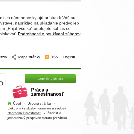
ookies nám neposkytujú prístup k Vášmu
števe, napríklad na ukladanie predvolieb
 „Prijať všetko“ udeľujete súhlas so
 blokovať.
Podrobnosti o používaní súborov
erzia
Mapa stránky
RSS
English
hľadajte
Kontaktujte nás
Práca a
zamestnanosť
Úvod
Úvodná stránka
Elektronické služby, formuláre a žiadosti
Náhradná starostlivosť
Žiadosť o
jednorazový príspevok dieťaťu pri zániku