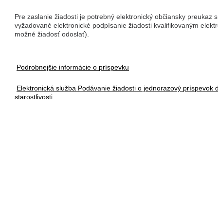
Pre zaslanie žiadosti je potrebný elektronický občiansky preukaz s
vyžadované elektronické podpísanie žiadosti kvalifikovaným elekt
možné žiadosť odoslať).
Podrobnejšie informácie o príspevku
Elektronická služba Podávanie žiadosti o jednorazový príspevok d
starostlivosti