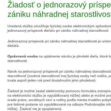
Žiadosť o jednorazový príspe
zániku náhradnej starostlivos
Uvedená služba umožňuje fyzickej osobe elektronickým spôsobom v
jednorazový príspevok dieťaťu pri zániku náhradnej starostlivosti.
Jednorazový príspevok pri zániku náhradnej starostlivosti je urč
dieťaťa.
Oprávnená osoba
na uplatnenie nároku je plnoleté dieťa, ktoré
starostlivosti.
Nárok na jednorazový príspevok pri zániku náhradnej starostlivost
starostlivosť (osobná starostlivosť inej fyzickej osoby než rodiča, 
trvala aspoň jeden rok pred dosiahnutím jeho plnoletosti.
Žiadosť je možné zaslať elektronicky pomocou formulára zverejne
na elektronickú službu je vypublikovaný nižšie) alebo je možné po
úrade práce, sociálnych vecí a rodiny podľa miesta trvalého pobyt
pre listinné podanie sú vypublikované na odkaze Podrobnejšie info
nižšie). Žiadosť nie je spoplatnená.