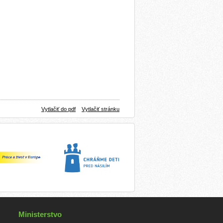
Vytlačiť do pdf
Vytlačiť stránku
Ministerstvo