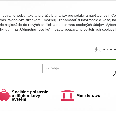
ungovanie webu, ako aj pre účely analýzy prevádzky a návštevnosti. C
Vás. Webovým stránkam umožňujú zapamätať si informácie o Vašej náv
 registrácie do nových služieb a na ochranu osobných údajov. Výberom
iknutím na „Odmietnuť všetko“ môžete používanie voliteľných cookies
Textová v
Vy
ecí a rodiny
Sociálne poistenie
Ministerstvo
a dôchodkový
systém