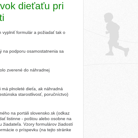
vok dieťaťu pri
ti
yplniť formulár a požiadať tak o
ený na podporu osamostatnenia sa
 bolo zverené do náhradnej
i má plnoleté dieťa, ak náhradná
pestúnska starostlivosť, poručníctvo)
ného na portáli slovensko.sk (odkaz
dať listinne - poštou alebo osobne na
u žiadateľa. Vzory formulárov žiadostí
rmácie o príspevku (na tejto stránke