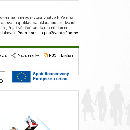
ookies nám neposkytujú prístup k Vášmu
števe, napríklad na ukladanie predvolieb
 „Prijať všetko“ udeľujete súhlas so
 blokovať.
Podrobnosti o používaní súborov
erzia
Mapa stránky
RSS
English
hľadajte