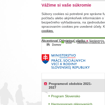
Vážime si vaše súkromie
Súbory cookies sú potrebné pre správne f
počítaču alebo akýmkoľvek informáciám o 
bezpečného vyhľadávania, na zjednodušenie
spracovaním cookies pre uvedené účely. Kl
cookies.
Akceptovať
Odmietnuť všetko
Nastavenia
Úvod
/Slovensky/Riadenie a 
Domov
Programové obdobie 2021-
2027
Program Slovensko
Harmonogram plánovaných