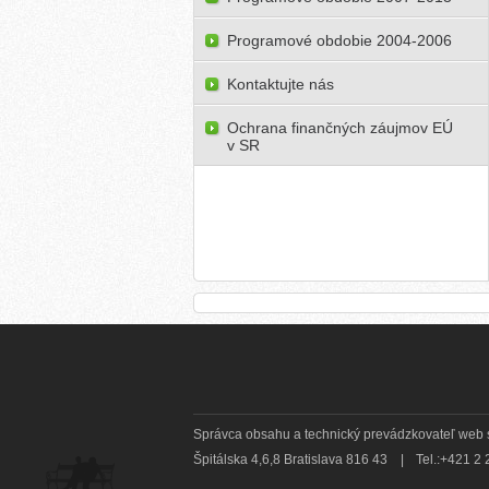
Programové obdobie 2004-2006
Kontaktujte nás
Ochrana finančných záujmov EÚ
v SR
Správca obsahu a technický prevádzkovateľ web síd
Špitálska 4,6,8 Bratislava 816 43
|
Tel.:+421 2