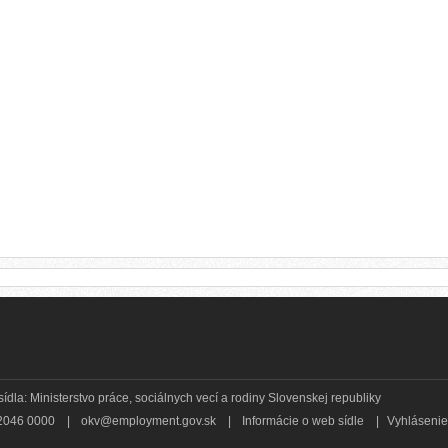
la: Ministerstvo práce, sociálnych vecí a rodiny Slovenskej republiky
 2046 0000
|
okv@employment.gov.sk
|
Informácie o web sídle
|
Vyhlásenie