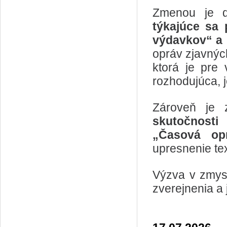
Zmenou je 
týkajúce sa 
výdavkov“ a 
opráv zjavných
ktorá je pre
rozhodujúca, 
Zároveň je
skutočnosti
„Časová op
upresnenie te
Výzva v zmysl
zverejnenia a