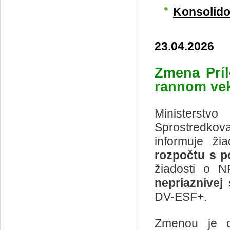
Konsolido
23.04.2026
Zmena Prí
rannom veku
Ministerstv
Sprostredkov
informuje ži
rozpočtu s 
žiadosti o 
nepriaznivej 
DV-ESF+.
Zmenou je 