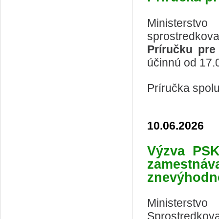
Ministerstv
sprostredkov
Príručku pre 
účinnú od 17.
Príručka spol
10.06.2026
Výzva
PSK
zamest
znevýhodn
Ministerstv
Sprostredkov