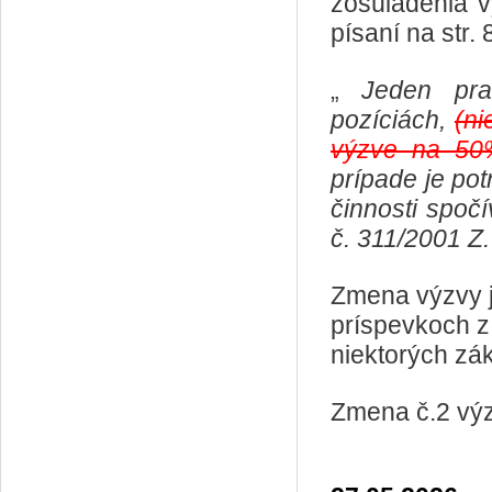
zosúladenia 
písaní na str. 
„
Jeden pra
pozíciách,
(ni
výzve na 50
prípade je po
činnosti spoč
č. 311/2001 Z.
Zmena výzvy j
príspevkoch z
niektorých zá
Zmena č.2 vý