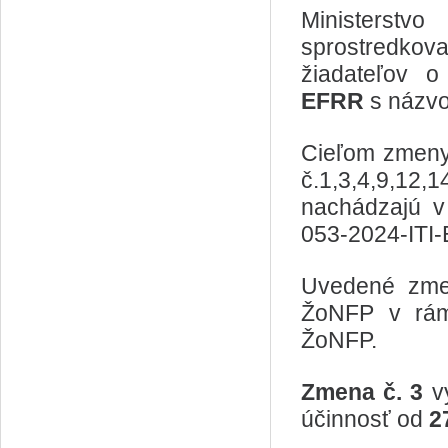
Ministerstv
sprostredkov
žiadateľov 
EFRR
s náz
Cieľom zmeny 
č.1,3,4,9,12
nachádzajú v
053-2024-ITI
Uvedené zmen
ŽoNFP v rámc
ŽoNFP.
Zmena č. 3
v
účinnosť od
2