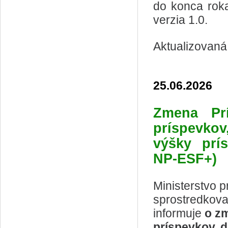
do konca rok
verzia 1.0.
Aktualizovaná
25.06.2026
Zmena Prí
príspevko
výšky prí
NP-ESF+)
Ministerstvo p
sprostredkova
informuje
o zm
príspevkov, 