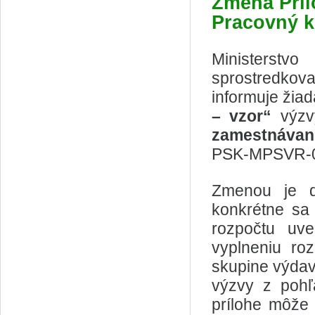
Zmena Príl
Pracovný 
Ministerstv
sprostredkov
informuje žia
– vzor“
výzv
zamestnávan
PSK-MPSVR-0
Zmenou je 
konkrétne sa 
rozpočtu uv
vyplneniu ro
skupine výdav
výzvy z pohľ
prílohe môže 