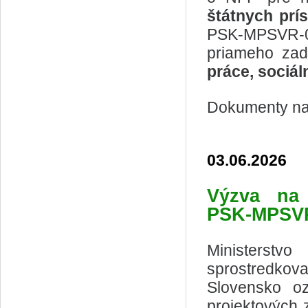
štátnych prís
PSK-MPSVR-08
priameho zad
práce, sociál
Dokumenty na 
03.06.2026
Výzva na 
PSK-MPSVR
Ministerstv
sprostredkov
Slovensko oz
projektových