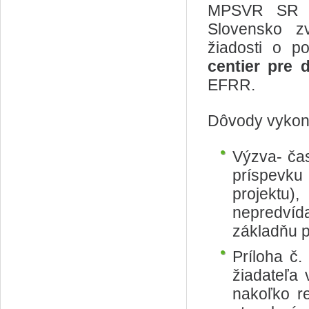
MPSVR SR ak
Slovensko z
žiadosti o p
centier pre 
EFRR.
Dôvody vykon
Výzva- čas
príspevku
projektu
nepredvíd
základňu p
Príloha č
žiadateľa
nakoľko r