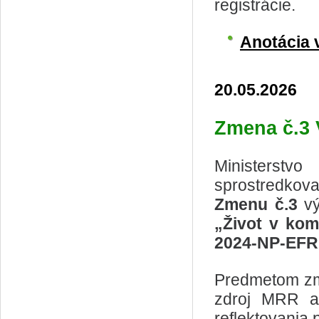
registrácie.
Anotácia 
20.05.2026
Zmena č.3 
Ministerstv
sprostredkov
Zmenu č.3
v
„Život v kom
2024-NP-EFR
Predmetom zm
zdroj MRR a
reflektovania 