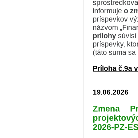
sprostredkova
informuje
o zm
príspevkov v
názvom „Fina
prílohy
súvisí
príspevky, kt
(táto suma sa 
Príloha č.9a
19.06.2026
Zmena Pr
projektov
2026-PZ-E