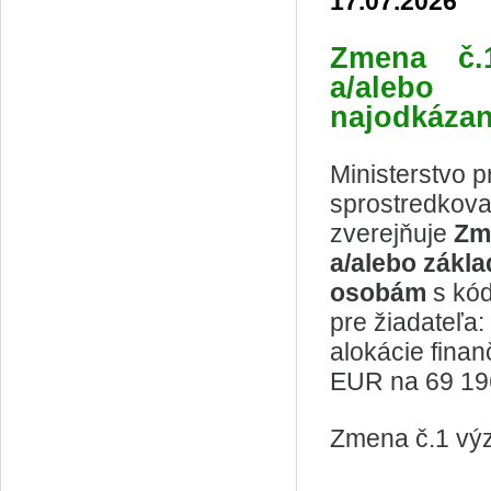
17.07.2026
Zmena č
a/alebo 
najodkáza
Ministerstvo p
sprostredkova
zverejňuje
Zm
a/alebo zákl
osobám
s kó
pre žiadateľa
alokácie fina
EUR na 69 196
Zmena č.1 vý