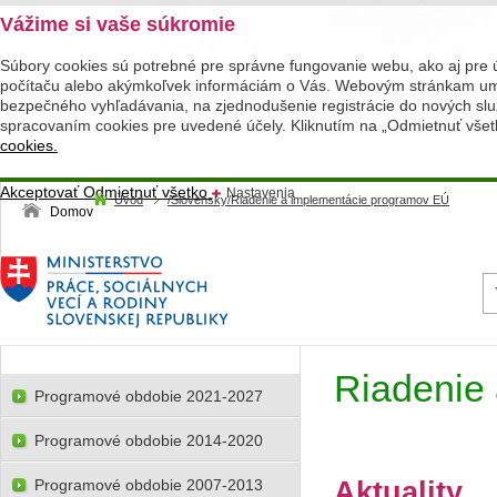
Vážime si vaše súkromie
Súbory cookies sú potrebné pre správne fungovanie webu, ako aj pre 
počítaču alebo akýmkoľvek informáciám o Vás. Webovým stránkam umož
bezpečného vyhľadávania, na zjednodušenie registrácie do nových služ
spracovaním cookies pre uvedené účely. Kliknutím na „Odmietnuť všet
cookies.
Akceptovať
Odmietnuť všetko
Nastavenia
Úvod
/Slovensky/Riadenie a implementácie programov EÚ
Domov
Riadenie
Programové obdobie 2021-2027
Programové obdobie 2014-2020
Aktuality
Programové obdobie 2007-2013