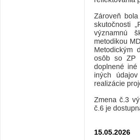
Zároveň bola
skutočnosti 
významnú šk
metodikou MD 
Metodickým 
osôb so ZP a
doplnené iné
iných údajo
realizácie pro
Zmena č.3 vý
č.6 je dostup
15.05.2026