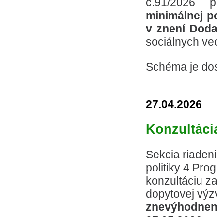
č.91/2026 
minimálnej p
v znení Doda
sociálnych vec
Schéma je do
27.04.2026
Konzultáci
Sekcia riade
politiky 4 Pr
konzultáciu za
dopytovej vý
znevýhodnen