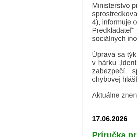
Ministerstvo p
sprostredkova
4), informuje 
Predkladateľ“ 
sociálnych ino
Úprava sa týk
v hárku „Iden
zabezpečí s
chybovej hláš
Aktuálne znen
17.06.2026
Príručka pr