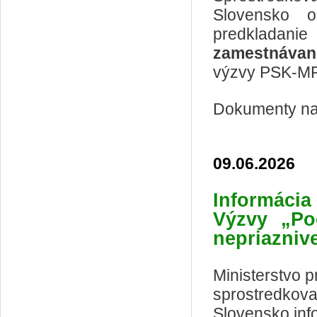
Slovensko o
predkladan
zamestnávan
výzvy PSK-M
Dokumenty na 
09.06.2026
Informácia
Výzvy „Po
nepriaznive
Ministerstvo p
sprostredkova
Slovensko inf