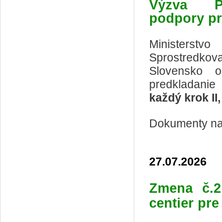
Výzva
podpory pr
Ministerstv
Sprostredkov
Slovensko o
predkladani
každý krok II
Dokumenty na 
27.07.2026
Zmena č.2 
centier pre