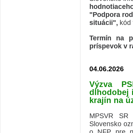
hodnotiaceh
"Podpora rodi
situácii",
kód
Termín na p
príspevok v r
04.06.2026
Výzva
PS
dlhodobej i
krajín na 
MPSVR SR ak
Slovensko ozn
o NFP pre n