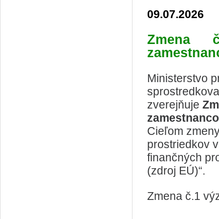
09.07.2026
Zmena č.
zamestnan
Ministerstvo p
sprostredkova
zverejňuje
Zm
zamestnanc
Cieľom zmeny 
prostriedkov 
finančných pr
(zdroj EÚ)“.
Zmena č.1 vý