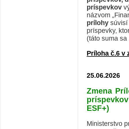
príspevkov
v
názvom „Finan
prílohy
súvisí
príspevky, kt
(táto suma sa 
Príloha č.6 
25.06.2026
Zmena Príl
príspevk
ESF+)
Ministerstvo p