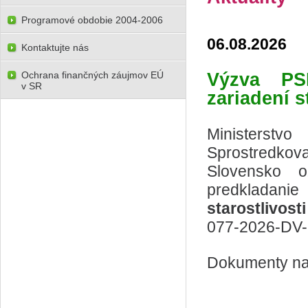
Programové obdobie 2004-2006
06.08.2026
Kontaktujte nás
Ochrana finančných záujmov EÚ
Výzva
PS
v SR
zariadení s
Ministerstv
Sprostredkov
Slovensko o
predkladani
starostlivost
077-2026-DV
Dokumenty na 