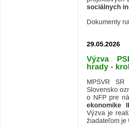
sociálnych in
Dokumenty na 
29.05.2026
Výzva
PS
hrady - kr
MPSVR SR ak
Slovensko ozn
o NFP pre ná
ekonomike I
Výzva je rea
žiadateľom je