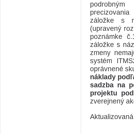
podrobným 
precizovania
záložke s n
(upravený ro
poznámke č.
záložke s ná
zmeny nemajú
systém ITMS2
oprávnené sku
náklady podľ
sadzba na p
projektu po
zverejnený ak
Aktualizovaná