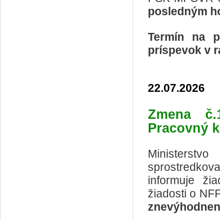
posledným ho
Termín na p
príspevok v r
22.07.2026
Zmena č
Pracovný 
Ministerstv
sprostredkov
informuje ži
žiadosti o NF
znevýhodnen