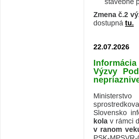
stavebné p
Zmena č.2 vý
dostupná
tu.
22.07.2026
Informácia
Výzvy
Pod
nepriaznive
Ministerstv
sprostredkov
Slovensko in
kola
v rámci 
v ranom veku
PSK-MPSVR-