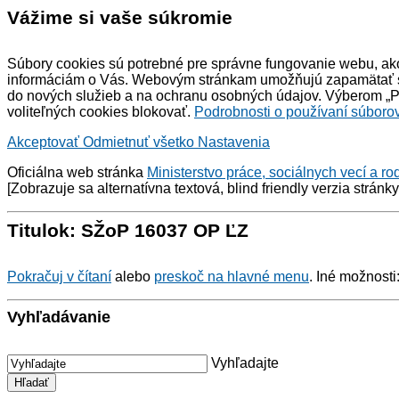
Vážime si vaše súkromie
Súbory cookies sú potrebné pre správne fungovanie webu, ako
informáciám o Vás. Webovým stránkam umožňujú zapamätať si 
do nových služieb a na ochranu osobných údajov. Výberom „Pr
voliteľných cookies blokovať.
Podrobnosti o používaní súborov
Akceptovať
Odmietnuť všetko
Nastavenia
Oficiálna web stránka
Ministerstvo práce, sociálnych vecí a ro
[Zobrazuje sa alternatívna textová,
blind friendly
verzia stránk
Titulok: SŽoP 16037 OP ĽZ
Pokračuj v čítaní
alebo
preskoč na hlavné menu
. Iné možnosti
Vyhľadávanie
Vyhľadajte