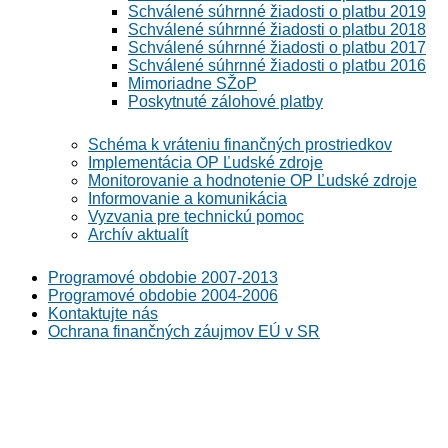
Schválené súhrnné žiadosti o platbu 2019
Schválené súhrnné žiadosti o platbu 2018
Schválené súhrnné žiadosti o platbu 2017
Schválené súhrnné žiadosti o platbu 2016
Mimoriadne SŽoP
Poskytnuté zálohové platby
Schéma k vráteniu finančných prostriedkov
Implementácia OP Ľudské zdroje
Monitorovanie a hodnotenie OP Ľudské zdroje
Informovanie a komunikácia
Vyzvania pre technickú pomoc
Archív aktualít
Programové obdobie 2007-2013
Programové obdobie 2004-2006
Kontaktujte nás
Ochrana finančných záujmov EÚ v SR