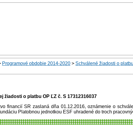
>
Programové obdobie 2014-2020
>
Schválené žiadosti o platb
j žiadosti o platbu OP ĽZ č. S 17312316037
tvo financií SR zaslaná dňa 01.12.2016, oznámenie o schvá
undáciu Platobnou jednotkou ESF uhradené do troch pracovnýc