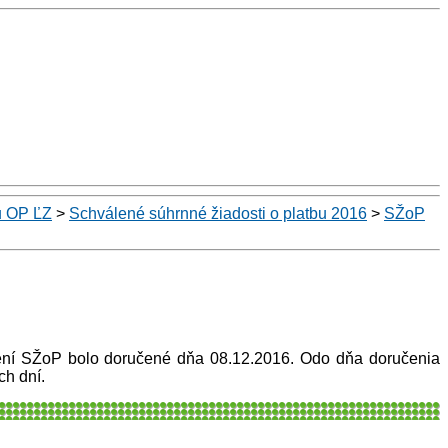
u OP ĽZ
>
Schválené súhrnné žiadosti o platbu 2016
>
SŽoP
lení SŽoP bolo doručené dňa 08.12.2016. Odo dňa doručenia
h dní.