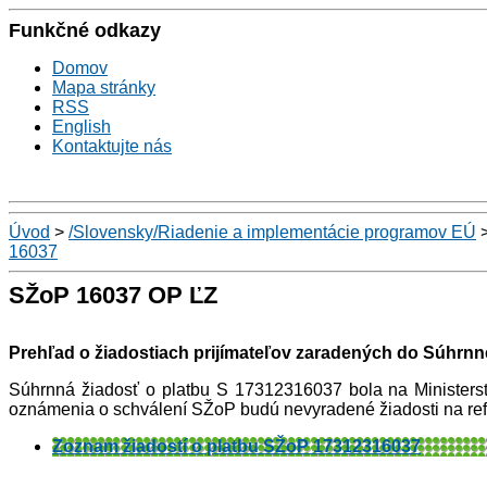
Funkčné odkazy
Domov
Mapa stránky
RSS
English
Kontaktujte nás
Úvod
>
/Slovensky/Riadenie a implementácie programov EÚ
16037
SŽoP 16037 OP ĽZ
Prehľad o žiadostiach prijímateľov zaradených do Súhrnne
Súhrnná žiadosť o platbu S 17312316037 bola na Ministers
oznámenia o schválení SŽoP budú nevyradené žiadosti na ref
Zoznam žiadostí o platbu SŽoP 17312316037