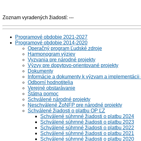
Zoznam vyradených žiadostí: ---
Programové obdobie 2021-2027
Programové obdobie 2014-2020
Operačný program Ľudské zdroje
Harmonogram výziev
Vyzvania pre národné projekty
Výzvy pre dopytovo-orientované projekty
Dokumenty
Informácie a dokumenty k výzvam a implementáci
Odborní hodnotitelia
Verejné obstarávanie
Štátna pomoc
Schválené národné projekty
Neschválené ŽoNFP pre národné projekty
Schválené žiadosti o platbu OP ĽZ
Schválené súhrnné žiadosti o platbu 2024
Schválené súhrnné žiadosti o platbu 2023
Schválené súhrnné žiadosti o platbu 2022
Schválené súhrnné žiadosti o platbu 2021
Schválené súhrnné žiadosti o platbu 2020