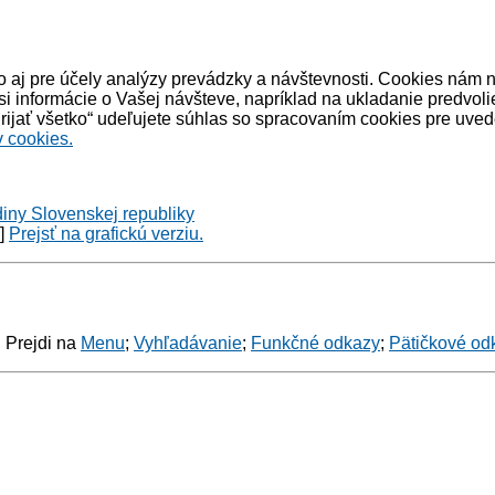
 aj pre účely analýzy prevádzky a návštevnosti. Cookies nám 
informácie o Vašej návšteve, napríklad na ukladanie predvoli
ijať všetko“ udeľujete súhlas so spracovaním cookies pre uved
 cookies.
diny Slovenskej republiky
y]
Prejsť na grafickú verziu.
: Prejdi na
Menu
;
Vyhľadávanie
;
Funkčné odkazy
;
Pätičkové od