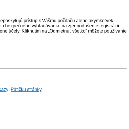
neposkytujú prístup k Vášmu počítaču alebo akýmkoľvek
eb bezpečného vyhľadávania, na zjednodušenie registrácie
ené účely. Kliknutím na „Odmietnuť všetko“ môžete používanie
kazy
;
Pätičku stránky
.