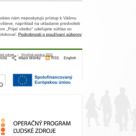
ookies nám neposkytujú prístup k Vášmu
števe, napríklad na ukladanie predvolieb
 „Prijať všetko“ udeľujete súhlas so
 blokovať.
Podrobnosti o používaní súborov
ké zdroje
Výročná správa 2022
erzia
Mapa stránky
RSS
English
hľadajte