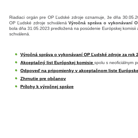
Riadiaci orgán pre OP Ľudské zdroje oznamuje, že dňa 30.05.
OP Ľudské zdroje schválená
Výročná správa o vykonávaní O
bola dňa 31.05.2023 predložená na posúdenie Európskej komisii
schválená.
Výročná správa o vykonávaní OP Ľudské zdroje za rok 
Akceptačný list Európskej komisie
spolu s neoficiálnym 
Odpoveď na pripomienky v akceptačnom liste Európske
Zhrnutie pre občanov
Prílohy k výročnej správe