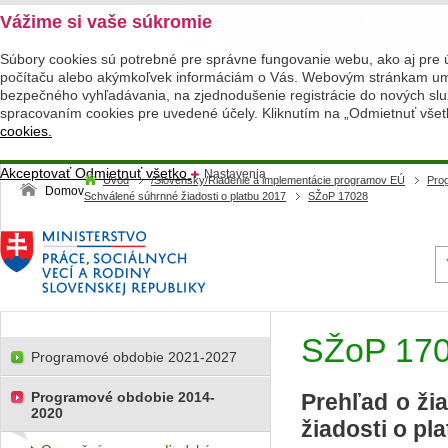
Vážime si vaše súkromie
Súbory cookies sú potrebné pre správne fungovanie webu, ako aj pre 
počítaču alebo akýmkoľvek informáciám o Vás. Webovým stránkam umož
bezpečného vyhľadávania, na zjednodušenie registrácie do nových služ
spracovaním cookies pre uvedené účely. Kliknutím na „Odmietnuť všet
cookies.
Akceptovať
Odmietnuť všetko
Nastavenia
Úvod
/Slovensky/Riadenie a implementácie programov EÚ
Pro
Domov
Schválené súhrnné žiadosti o platbu 2017
SŽoP 17028
SŽoP 17
Programové obdobie 2021-2027
Programové obdobie 2014-
Prehľad o ži
2020
žiadosti o pl