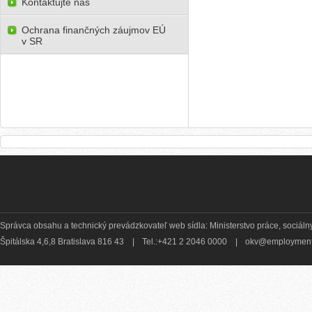
Kontaktujte nás
Ochrana finančných záujmov EÚ
v SR
Správca obsahu a technický prevádzkovateľ web sídla: Ministerstvo práce, sociálny
Špitálska 4,6,8 Bratislava 816 43
|
Tel.:+421 2 2046 0000
|
okv@employment