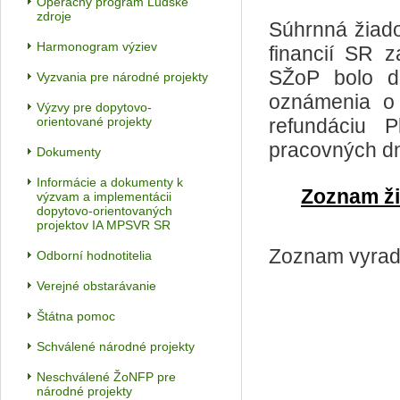
Operačný program Ľudské
zdroje
Súhrnná žiado
Harmonogram výziev
financií SR 
SŽoP bolo d
Vyzvania pre národné projekty
oznámenia o 
Výzvy pre dopytovo-
orientované projekty
refundáciu 
pracovných dn
Dokumenty
Informácie a dokumenty k
Zoznam ži
výzvam a implementácii
dopytovo-orientovaných
projektov IA MPSVR SR
Zoznam vyrade
Odborní hodnotitelia
Verejné obstarávanie
Štátna pomoc
Schválené národné projekty
Neschválené ŽoNFP pre
národné projekty