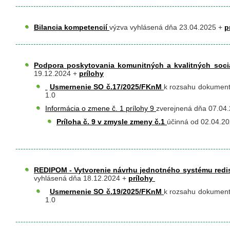
-----------------------------------------------------------------------------------
Bilancia kompetencií
výzva vyhlásená dňa 23.04.2025 +
p
-----------------------------------------------------------------------------------
Podpora poskytovania komunitných a kvalitných soci
19.12.2024 +
prílohy
​
​
Usmernenie SO č.17/2025/FKnM
k rozsahu dokumentá
1.0
Informácia o zmene č. 1 prílohy 9
zverejnená dňa 07.04
Príloha č. 9 v zmysle zmeny č.1
účinná od 02.04.2
-----------------------------------------------------------------------------------
REDIPOM - Vytvorenie návrhu jednotného systému redis
vyhlásená dňa 18.12.2024 +
prílohy
​​
​
Usmernenie SO č.19/2025/FKnM
k rozsahu dokumentá
1.0
-----------------------------------------------------------------------------------