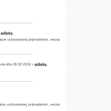
---------------------------
+
prílohy
cie uchovávanej prijímateľom, verzia
---------------------------
ená dňa 26.02.2024 +
prílohy
---------------------------
cie uchovávanej prijímateľom, verzia