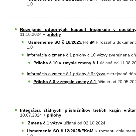
1.0
-----------------------------------------------------------------------------------
Rozvíjanie odborných kapacít Inšpekcie v sociál
11.10.2024 +
prílohy
​
Usmernenie SO č.18/2025/FKnM
k rozsahu dokumentá
1.0
Informácia o zmene č.1 prílohy č.10 výzvy
zverejnená dň
Príloha č.10 v zmysle zmeny č.1
účinná od 11.08.2
Informácia o zmene č.1 prílohy č.6 výzvy
zverejnená dňa
Príloha č.6 v zmysle zmeny č.1
účinná od 20.05.20
-----------------------------------------------------------------------------------
Integrácia štátnych príslušníkov tretích krajín vrá
10.07.2024 +
prílohy
​
Zmena č.1 výzvy
účinná od 02.10.2024
Usmernenie SO č.12/2025/FKnM
k rozsahu dokumentá
1.0