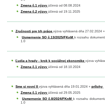
Zmena č.1 výzvy
účinná od 08.08.2024
Zmena č.2 výzvy
účinná od 19.11.2025
-----------------------------------------------------------------------------------
Zručnosti pre trh práce
výzva vyhlásená dňa 27.02.2024 
​
Usmernenie SO č.13/2025/FKnM
k rozsahu dokumentá
1.0
-----------------------------------------------------------------------------------
Ľudia a hrady - krok k sociálnej ekonomike
výzva vyhlás
Zmena č.1 výzvy
účinná od 18.10.2024
-----------------------------------------------------------------------------------
Sme si rovní II
výzva vyhlásená dňa 19.01.2024 +
prílohy
Zmena č.1 výzvy
účinná od 29.05.2025
​
Usmernenie SO č.8/2024/FKnM
k rozsahu dokumentá
1.0