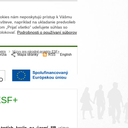
ookies nám neposkytujú prístup k Vášmu
števe, napríklad na ukladanie predvolieb
 „Prijať všetko“ udeľujete súhlas so
 blokovať.
Podrobnosti o používaní súborov
jekty
Výzvy pre národné projekty ESF+
erzia
Mapa stránky
RSS
English
hľadajte
 ESF+
 tretích krajín na území SR
výzva