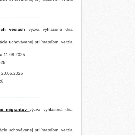
---------------------------
nych veciach
výzva vyhlásená dňa
cie uchovávanej prijímateľom, verzia
a 11.08.2025
025
 20.05.2026
26
---------------------------
tane migrantov
výzva vyhlásená dňa
cie uchovávanej prijímateľom, verzia