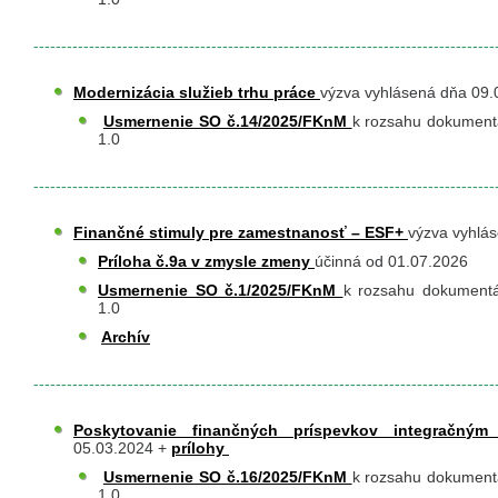
-----------------------------------------------------------------------------------
Modernizácia služieb trhu práce
výzva vyhlásená dňa 09
​
Usmernenie SO č.14/2025/FKnM
k rozsahu dokumentá
1.0
-----------------------------------------------------------------------------------
Finančné stimuly pre zamestnanosť – ESF+
výzva vyhlá
Príloha č.9a v zmysle zmeny
účinná od 01.07.2026
Usmernenie SO č.1/2025/FKnM
k rozsahu dokumentác
1.0
​​
Archív
-----------------------------------------------------------------------------------
Poskytovanie finančných príspevkov integračn
05.03.2024 +
prílohy
​
Usmernenie SO č.16/2025/FKnM
k rozsahu dokumentá
1.0