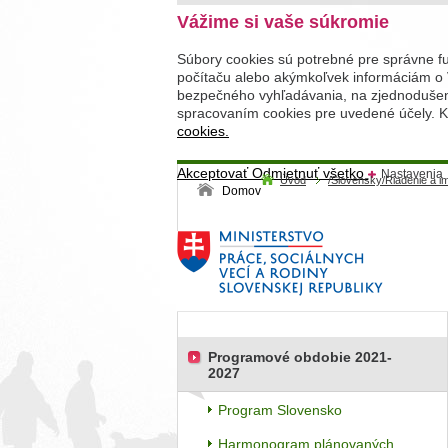
Vážime si vaše súkromie
Súbory cookies sú potrebné pre správne f
počítaču alebo akýmkoľvek informáciám o 
bezpečného vyhľadávania, na zjednodušenie
spracovaním cookies pre uvedené účely. Kl
cookies.
Akceptovať
Odmietnuť všetko
Nastavenia
Úvod
/Slovensky/Riadenie a 
Domov
Programové obdobie 2021-
2027
Program Slovensko
Harmonogram plánovaných