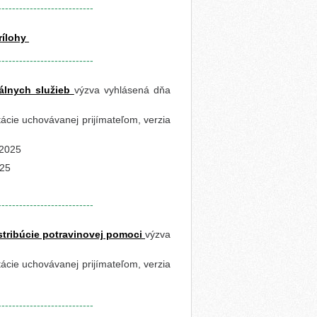
---------------------------
rílohy
---------------------------
álnych služieb
výzva vyhlásená dňa
cie uchovávanej prijímateľom, verzia
.2025
025
---------------------------
tribúcie potravinovej pomoci
výzva
cie uchovávanej prijímateľom, verzia
---------------------------