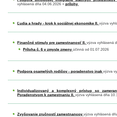
vyhlásená dňa 04.06.2026 +
prílohy
-----------------------------------------------------------------------------------
Ľudia a hrady - krok k sociálnej ekonomike II.
výzva vyh
-----------------------------------------------------------------------------------
Finančné stimuly pre zamestnanosť II.
výzva vyhlásená 
Príloha č. 6 v zmysle zmeny
účinná od 01.07.2026
-----------------------------------------------------------------------------------
Podpora osamelých rodičov - poradenstvo inak
výzva v
-----------------------------------------------------------------------------------
Individualizovaný a komplexný prístup so zameran
Poradenstvom k zamestnaniu II.
výzva vyhlásená dňa 10
-----------------------------------------------------------------------------------
Zvyšovanie zručností zamestnancov
výzva vyhlásená dň