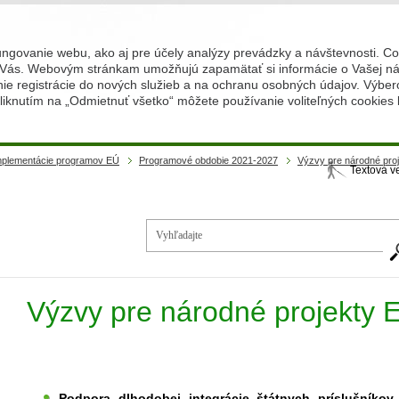
ungovanie webu, ako aj pre účely analýzy prevádzky a návštevnosti. C
Vás. Webovým stránkam umožňujú zapamätať si informácie o Vašej náv
 registrácie do nových služieb a na ochranu osobných údajov. Výberom
iknutím na „Odmietnuť všetko“ môžete používanie voliteľných cookies
implementácie programov EÚ
Programové obdobie 2021-2027
Výzvy pre národné pro
Textová v
Vy
Výzvy pre národné projekty
Podpora dlhodobej integrácie štátnych príslušníkov