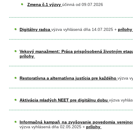
​
Zmena č.1 výzvy
účinná od 09.07.2026
-----------------------------------------------------------------------------------
Digitálny radca
výzva vyhlásená dňa 14.07.2025 +
príloh
-----------------------------------------------------------------------------------
Vekový manažment: Práca prispôsobená životným eta
prílohy
-----------------------------------------------------------------------------------
Restoratívna a alternatívna justícia pre každého
výzva v
-----------------------------------------------------------------------------------
Aktivácia mladých NEET pre digitálnu dobu
výzva vyhlá
-----------------------------------------------------------------------------------
Informačná kampaň na zvyšovanie povedomia verejnos
výzva vyhlásená dňa 02.05.2025 +
prílohy