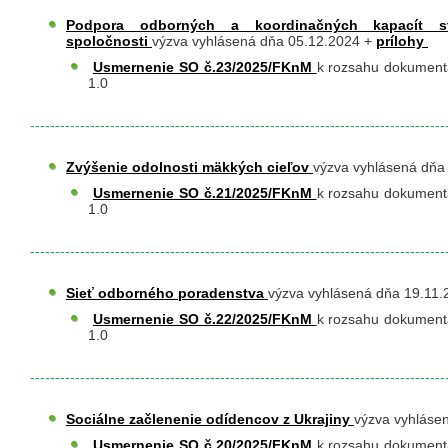
Podpora odborných a koordinačných kapacít str
spoločnosti
výzva vyhlásená dňa 05.12.2024 +
prílohy
​
​​
Usmernenie SO č.23/2025/FKnM
k rozsahu dokumentá
1.0
-----------------------------------------------------------------------------------
Zvýšenie odolnosti mäkkých cieľov
výzva vyhlásená dňa
​​
Usmernenie SO č.21/2025/FKnM
k rozsahu dokumentá
1.0
-----------------------------------------------------------------------------------
Sieť odborného poradenstva
výzva vyhlásená dňa 19.11
​​
Usmernenie SO č.22/2025/FKnM
k rozsahu dokumentá
1.0
-----------------------------------------------------------------------------------
Sociálne začlenenie odídencov z Ukrajiny
výzva vyhláse
​​
Usmernenie SO č.20/2025/FKnM
k rozsahu dokumentá