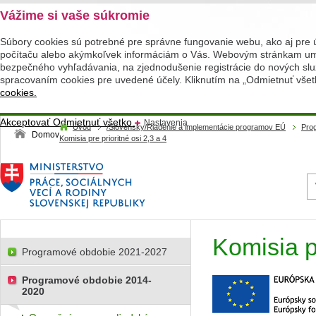
Vážime si vaše súkromie
Súbory cookies sú potrebné pre správne fungovanie webu, ako aj pre 
počítaču alebo akýmkoľvek informáciám o Vás. Webovým stránkam umož
bezpečného vyhľadávania, na zjednodušenie registrácie do nových služ
spracovaním cookies pre uvedené účely. Kliknutím na „Odmietnuť všet
cookies.
Akceptovať
Odmietnuť všetko
Nastavenia
Úvod
/Slovensky/Riadenie a implementácie programov EÚ
Pro
Domov
Komisia pre prioritné osi 2,3 a 4
Komisia pr
Programové obdobie 2021-2027
Programové obdobie 2014-
2020