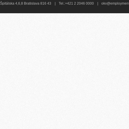
Špitálska 4,6,8 Bratislava 816 43
|
Tel.:+421 2 2046 0000
|
okv@employment