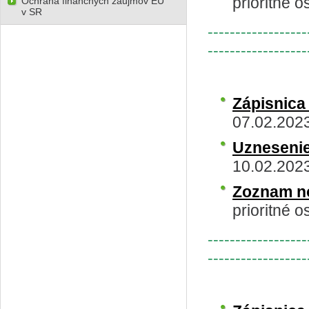
prioritné o
Ochrana finančných záujmov EÚ
v SR
------------------
------------------
Zápisnica
07.02.2023
Uzneseni
10.02.202
Zoznam n
prioritné o
------------------
------------------