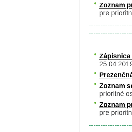
Zoznam p
pre priorit
------------------
------------------
Zápisnica
25.04.201
Prezenčná
Zoznam s
prioritné o
Zoznam p
pre priorit
------------------