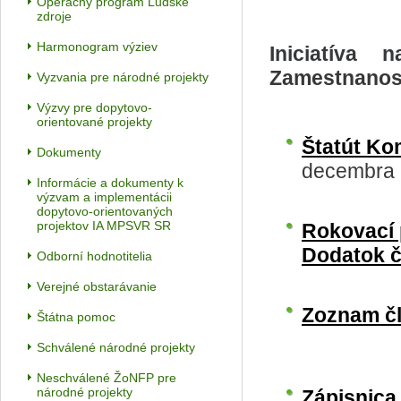
Operačný program Ľudské
zdroje
Harmonogram výziev
Iniciatíva
Zamestnanosť
Vyzvania pre národné projekty
Výzvy pre dopytovo-
orientované projekty
Štatút Ko
Dokumenty
decembra
Informácie a dokumenty k
výzvam a implementácii
dopytovo-orientovaných
projektov IA MPSVR SR
Rokovací 
Dodatok 
Odborní hodnotitelia
Verejné obstarávanie
Zoznam č
Štátna pomoc
Schválené národné projekty
Neschválené ŽoNFP pre
národné projekty
Zápisnica