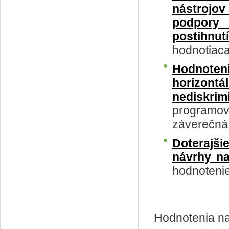
nástrojov
podpory
postihnu
hodnotiac
Hodnot
horizont
nediskri
programov
záverečná
Doterajši
návrhy n
hodnotenie
Hodnotenia na