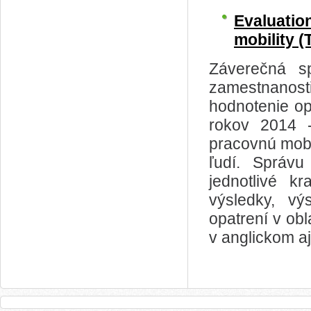
Evaluati
mobility (
Záverečná s
zamestnanos
hodnotenie op
rokov 2014 
pracovnú mobi
ľudí. Správu
jednotlivé k
výsledky, vý
opatrení v obl
v anglickom a