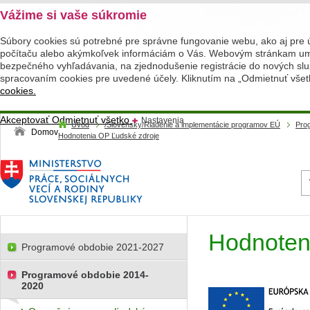
Vážime si vaše súkromie
Súbory cookies sú potrebné pre správne fungovanie webu, ako aj pre 
počítaču alebo akýmkoľvek informáciám o Vás. Webovým stránkam umož
bezpečného vyhľadávania, na zjednodušenie registrácie do nových služ
spracovaním cookies pre uvedené účely. Kliknutím na „Odmietnuť všet
cookies.
Akceptovať
Odmietnuť všetko
Nastavenia
Úvod
/Slovensky/Riadenie a implementácie programov EÚ
Pro
Domov
Hodnotenia OP Ľudské zdroje
Hodnoten
Programové obdobie 2021-2027
Programové obdobie 2014-
2020