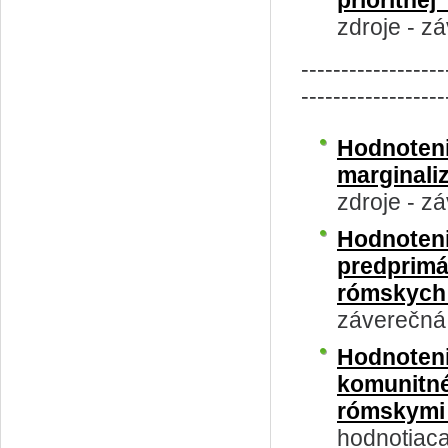
prioritne
zdroje - z
------------------
------------------
Hodnoteni
marginal
zdroje - z
Hodnot
predprimá
rómskych 
záverečná
Hodnote
komunitn
rómskymi
hodnotiac