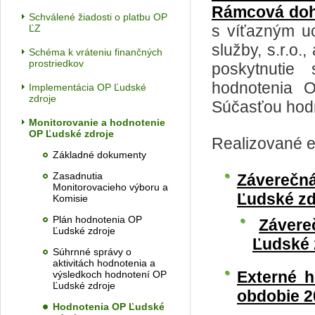
Rámcová doho
Schválené žiadosti o platbu OP
s víťazným u
ĽZ
služby, s.r.o
Schéma k vráteniu finančných
prostriedkov
poskytnutie 
hodnotenia 
Implementácia OP Ľudské
zdroje
Súčasťou hodn
Monitorovanie a hodnotenie
OP Ľudské zdroje
Realizované e
Základné dokumenty
Zasadnutia
Záverečn
Monitorovacieho výboru a
Ľudské zd
Komisie
Plán hodnotenia OP
​
Závere
Ľudské zdroje
Ľudské 
Súhrnné správy o
aktivitách hodnotenia a
Externé 
výsledkoch hodnotení OP
Ľudské zdroje
obdobie 
Hodnotenia OP Ľudské