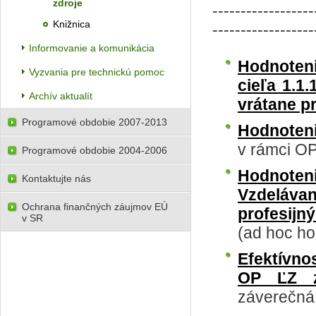
zdroje
------------------
Knižnica
------------------
Informovanie a komunikácia
Hodnoteni
Vyzvania pre technickú pomoc
cieľa 1.1
Archív aktualít
vrátane pr
Programové obdobie 2007-2013
Hodnoteni
v rámci OP
Programové obdobie 2004-2006
Hodnoten
Kontaktujte nás
Vzdeláva
Ochrana finančných záujmov EÚ
profesijn
v SR
(ad hoc ho
Efektívno
OP ĽZ z
záverečná