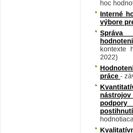
hoc hodnot
Interné h
výbore pr
Správa 
hodnoten
kontexte 
2022)
Hodnoteni
práce
- z
Kvantitat
nástrojov
podpory
postihnu
hodnotiac
Kvalitatí