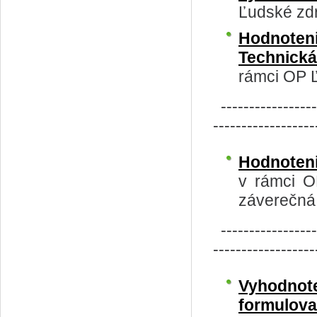
Ľudské zdr
Hodnoteni
Technick
rámci OP Ľ
​
-----------------
------------------
Hodnoten
v rámci O
záverečná
​
-----------------
------------------
Vyhodnot
formulov