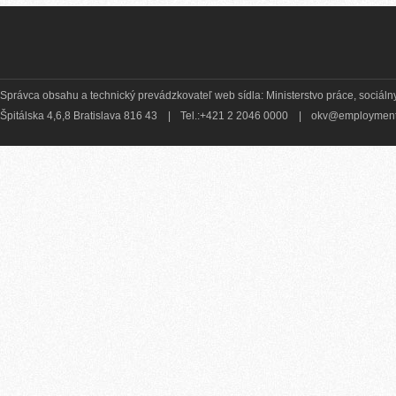
Správca obsahu a technický prevádzkovateľ web sídla: Ministerstvo práce, sociálny
Špitálska 4,6,8 Bratislava 816 43
|
Tel.:+421 2 2046 0000
|
okv@employment