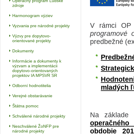
Operačný program Ľudské
zdroje
Harmonogram výziev
V rámci OP
Vyzvania pre národné projekty
programové 
Výzvy pre dopytovo-
predbežné (ex 
orientované projekty
Dokumenty
Predbežné
Informácie a dokumenty k
výzvam a implementácii
Strategic
dopytovo-orientovaných
projektov IA MPSVR SR
Hodnoten
Odborní hodnotitelia
mladých ľ
Verejné obstarávanie
Štátna pomoc
Na základe 
Schválené národné projekty
operačného
Neschválené ŽoNFP pre
obdobie 20
národné projekty