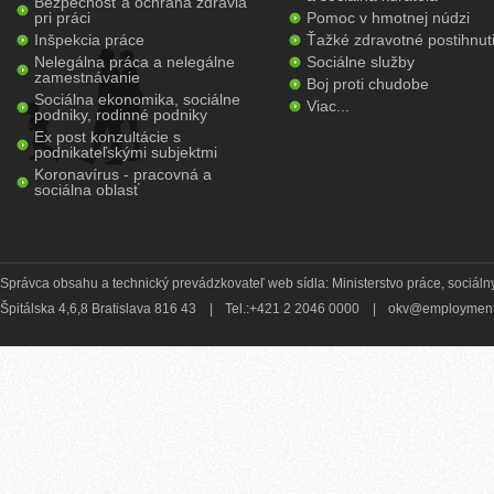
Bezpečnosť a ochrana zdravia
pri práci
Pomoc v hmotnej núdzi
Inšpekcia práce
Ťažké zdravotné postihnut
Nelegálna práca a nelegálne
Sociálne služby
zamestnávanie
Boj proti chudobe
Sociálna ekonomika, sociálne
Viac...
podniky, rodinné podniky
Ex post konzultácie s
podnikateľskými subjektmi
Koronavírus - pracovná a
sociálna oblasť
Správca obsahu a technický prevádzkovateľ web sídla: Ministerstvo práce, sociálny
Špitálska 4,6,8 Bratislava 816 43
|
Tel.:+421 2 2046 0000
|
okv@employment