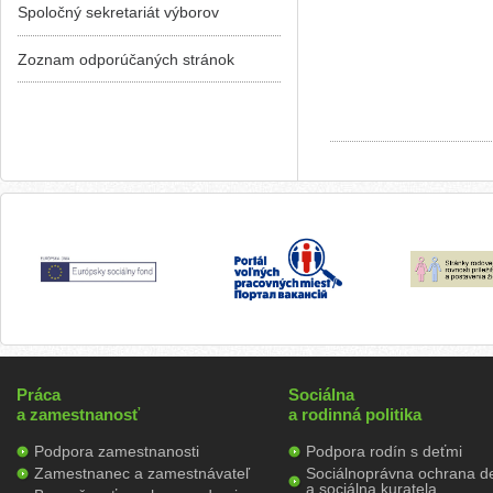
Spoločný sekretariát výborov
Zoznam odporúčaných stránok
Práca
Sociálna
a zamestnanosť
a rodinná politika
Podpora zamestnanosti
Podpora rodín s deťmi
Zamestnanec a zamestnávateľ
Sociálnoprávna ochrana de
a sociálna kuratela