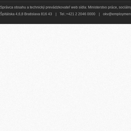
Správca obsahu a technický prevádzkovateľ web sídla: Ministerstvo práce, sociálny
Špitálska 4,6,8 Bratislava 816 43
|
Tel.:+421 2 2046 0000
|
okv@employment