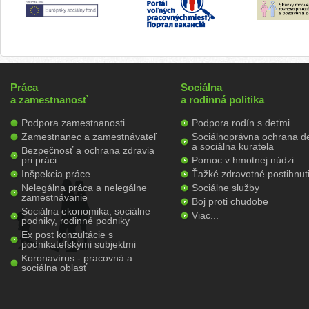
Práca
Sociálna
a zamestnanosť
a rodinná politika
Podpora zamestnanosti
Podpora rodín s deťmi
Zamestnanec a zamestnávateľ
Sociálnoprávna ochrana de
a sociálna kuratela
Bezpečnosť a ochrana zdravia
pri práci
Pomoc v hmotnej núdzi
Inšpekcia práce
Ťažké zdravotné postihnut
Nelegálna práca a nelegálne
Sociálne služby
zamestnávanie
Boj proti chudobe
Sociálna ekonomika, sociálne
Viac...
podniky, rodinné podniky
Ex post konzultácie s
podnikateľskými subjektmi
Koronavírus - pracovná a
sociálna oblasť