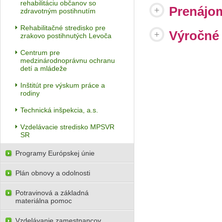
rehabilitáciu občanov so
Prenájo
zdravotným postihnutím
Rehabilitačné stredisko pre
Výročné
zrakovo postihnutých Levoča
Centrum pre
medzinárodnoprávnu ochranu
detí a mládeže
Inštitút pre výskum práce a
rodiny
Technická inšpekcia, a.s.
Vzdelávacie stredisko MPSVR
SR
Programy Európskej únie
Plán obnovy a odolnosti
Potravinová a základná
materiálna pomoc
Vzdelávanie zamestnancov