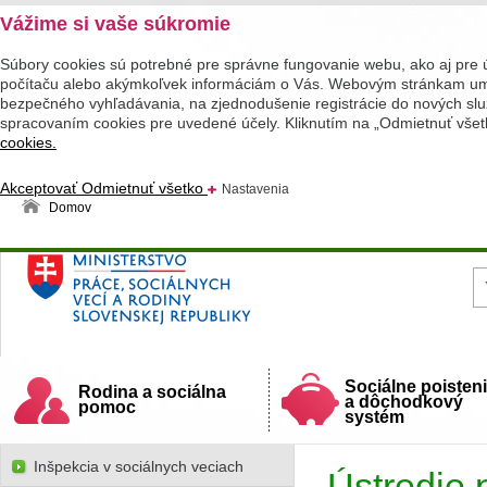
Vážime si vaše súkromie
Súbory cookies sú potrebné pre správne fungovanie webu, ako aj pre 
počítaču alebo akýmkoľvek informáciám o Vás. Webovým stránkam umož
bezpečného vyhľadávania, na zjednodušenie registrácie do nových služ
spracovaním cookies pre uvedené účely. Kliknutím na „Odmietnuť všet
cookies.
Akceptovať
Odmietnuť všetko
Nastavenia
Domov
Ministerstvo práce, sociálnych vecí a rodiny
Slovenskej republiky
Sociálne poisten
Rodina a sociálna
a dôchodkový
pomoc
systém
Inšpekcia v sociálnych veciach
Ústredie 