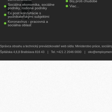
Boj proti chudobe
Sociálna ekonomika, sociálne
Viac...
podniky, rodinné podniky
Ex post konzultácie s
podnikateľskými subjektmi
Koronavírus - pracovná a
sociálna oblasť
Správca obsahu a technický prevádzkovateľ web sídla: Ministerstvo práce, sociálny
Špitálska 4,6,8 Bratislava 816 43
|
Tel.:+421 2 2046 0000
|
okv@employment