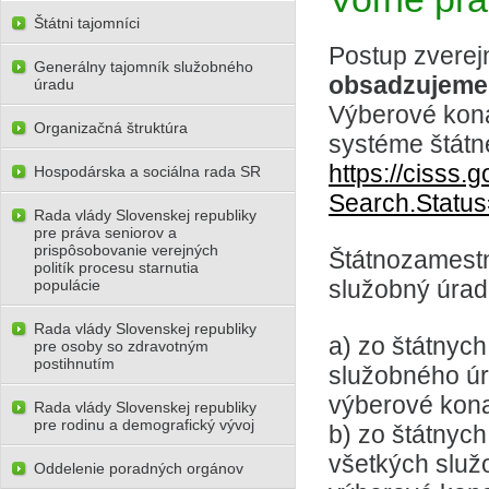
Štátni tajomníci
Postup zvere
Generálny tajomník služobného
obsadzujeme
úradu
Výberové kona
Organizačná štruktúra
systéme štátne
https://cisss.
Hospodárska a sociálna rada SR
Search.Statu
Rada vlády Slovenskej republiky
pre práva seniorov a
prispôsobovanie verejných
Štátnozamest
politík procesu starnutia
služobný úra
populácie
Rada vlády Slovenskej republiky
a) zo štátny
pre osoby so zdravotným
postihnutím
služobného úr
výberové kona
Rada vlády Slovenskej republiky
pre rodinu a demografický vývoj
b) zo štátny
všetkých služo
Oddelenie poradných orgánov