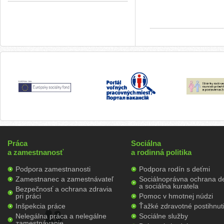
Práca
Sociálna
a zamestnanosť
a rodinná politika
Podpora zamestnanosti
Podpora rodín s deťmi
Zamestnanec a zamestnávateľ
Sociálnoprávna ochrana de
a sociálna kuratela
Bezpečnosť a ochrana zdravia
pri práci
Pomoc v hmotnej núdzi
Inšpekcia práce
Ťažké zdravotné postihnut
Nelegálna práca a nelegálne
Sociálne služby
zamestnávanie