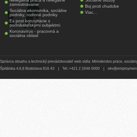
Nelegálna práca a nelegálne
Sociálne služby
zamestnávanie
Boj proti chudobe
Sociálna ekonomika, sociálne
Viac...
podniky, rodinné podniky
Ex post konzultácie s
podnikateľskými subjektmi
Koronavírus - pracovná a
sociálna oblasť
Správca obsahu a technický prevádzkovateľ web sídla: Ministerstvo práce, sociálny
Špitálska 4,6,8 Bratislava 816 43
|
Tel.:+421 2 2046 0000
|
okv@employment