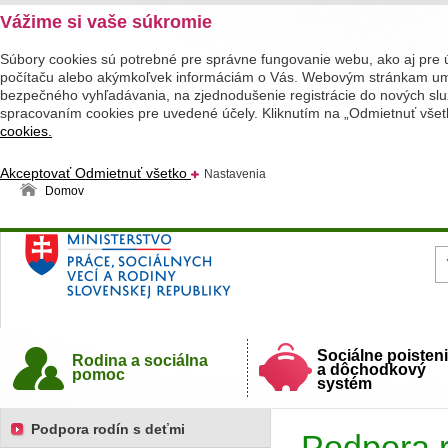
Vážime si vaše súkromie
Súbory cookies sú potrebné pre správne fungovanie webu, ako aj pre 
počítaču alebo akýmkoľvek informáciám o Vás. Webovým stránkam umož
bezpečného vyhľadávania, na zjednodušenie registrácie do nových služ
spracovaním cookies pre uvedené účely. Kliknutím na „Odmietnuť všet
cookies.
Akceptovať
Odmietnuť všetko
Nastavenia
Domov
Ministerstvo práce, sociálnych vecí a rodiny
Slovenskej republiky
Sociálne poisten
Rodina a sociálna
a dôchodkový
pomoc
systém
Podpora rodín s deťmi
Podpora r