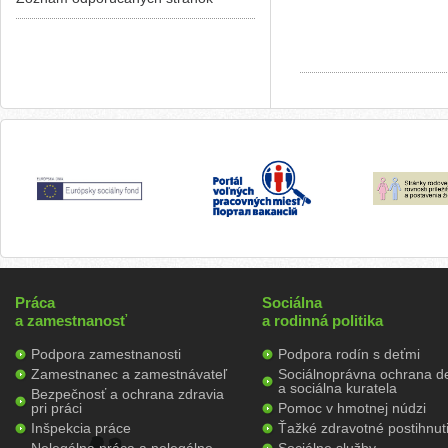
Práca
Sociálna
a zamestnanosť
a rodinná politika
Podpora zamestnanosti
Podpora rodín s deťmi
Zamestnanec a zamestnávateľ
Sociálnoprávna ochrana de
a sociálna kuratela
Bezpečnosť a ochrana zdravia
pri práci
Pomoc v hmotnej núdzi
Inšpekcia práce
Ťažké zdravotné postihnut