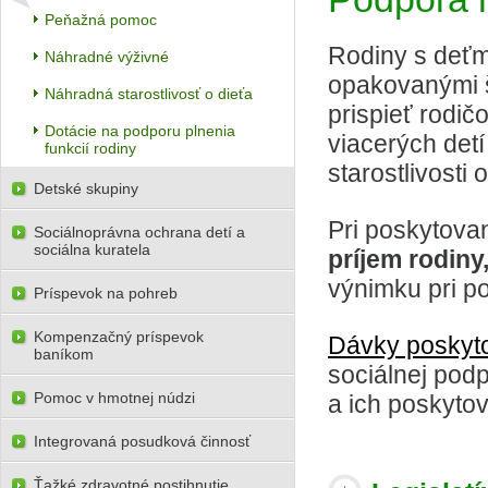
Peňažná pomoc
Rodiny s deťm
Náhradné výživné
opakovanými š
Náhradná starostlivosť o dieťa
prispieť rodi
Dotácie na podporu plnenia
viacerých det
funkcií rodiny
starostlivosti
Detské skupiny
Pri poskytova
Sociálnoprávna ochrana detí a
sociálna kuratela
príjem rodiny
výnimku pri p
Príspevok na pohreb
Kompenzačný príspevok
Dávky poskyt
baníkom
sociálnej pod
Pomoc v hmotnej núdzi
a ich poskytov
Integrovaná posudková činnosť
Ťažké zdravotné postihnutie