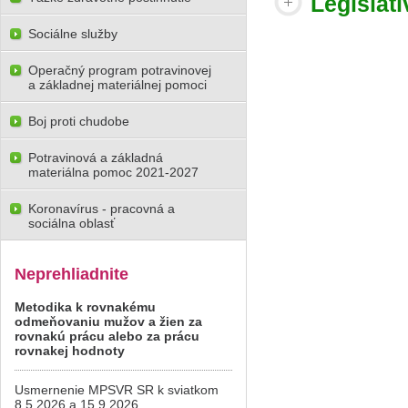
Legislatí
Sociálne služby
Operačný program potravinovej
a základnej materiálnej pomoci
Boj proti chudobe
Potravinová a základná
materiálna pomoc 2021-2027
Koronavírus - pracovná a
sociálna oblasť
Neprehliadnite
Metodika k rovnakému
odmeňovaniu mužov a žien za
rovnakú prácu alebo za prácu
rovnakej hodnoty
Usmernenie MPSVR SR k sviatkom
8.5.2026 a 15.9.2026