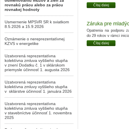
odmeňovaniu mužov a žien za
rovnakú prácu alebo za prácu
Čítaj ďalej
rovnakej hodnoty
Usmernenie MPSVR SR k sviatkom
Záruka pre mladý
8.5.2026 a 15.9.2026
Opatrenia na podporu z
do 29 rokov v rámci inici
Oznámenie o nereprezentatívnej
KZVS v energetike
Čítaj ďalej
Uzatvorená reprezentatívna
kolektívna zmluva vyššieho stupňa
v znení Dodatku č. 1 v sklárskom
priemysle účinnosť 1. augusta 2026
Uzatvorená reprezentatívna
kolektívna zmluvy vyššieho stupňa
v sklárstve účinnosť 1. januára 2026
Uzatvorená reprezentatívna
kolektívna zmluva vyššieho stupňa
v stavebníctve účinnosť 1. novembra
2025