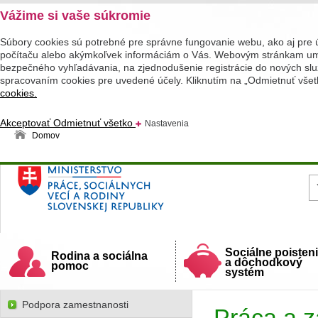
Vážime si vaše súkromie
Súbory cookies sú potrebné pre správne fungovanie webu, ako aj pre 
počítaču alebo akýmkoľvek informáciám o Vás. Webovým stránkam umož
bezpečného vyhľadávania, na zjednodušenie registrácie do nových služ
spracovaním cookies pre uvedené účely. Kliknutím na „Odmietnuť všet
cookies.
Akceptovať
Odmietnuť všetko
Nastavenia
Domov
Ministerstvo práce, sociálnych vecí a rodiny
Slovenskej republiky
Sociálne poisten
Rodina a sociálna
a dôchodkový
pomoc
systém
Podpora zamestnanosti
Práca a 