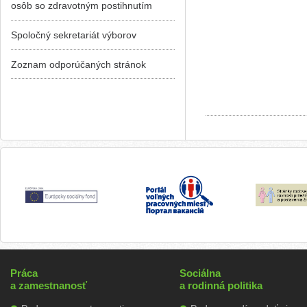
osôb so zdravotným postihnutím
Spoločný sekretariát výborov
Zoznam odporúčaných stránok
Práca
Sociálna
a zamestnanosť
a rodinná politika