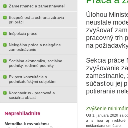
Zamestnanec a zamestnávateľ
Úlohou Ministe
Bezpečnosť a ochrana zdravia
neustále moder
pri práci
zvyšovať zame
Inšpekcia práce
pracovný trh 
na požiadavky
Nelegálna práca a nelegálne
zamestnávanie
Sekcia práce 
Sociálna ekonomika, sociálne
podniky, rodinné podniky
zvyšovanie z
zamestnanie,
Ex post konzultácie s
podnikateľskými subjektmi
súčasťou jej 
potieranie ne
Koronavírus - pracovná a
sociálna oblasť
Zvýšenie minimál
Neprehliadnite
Od 1. januára 2020 sa o
a s ňou aj niektoré
Metodika k rovnakému
neštandardnom čase.