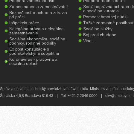
Podpora zamestnanosti
Podpora rodín s deťmi
Zamestnanec a zamestnávateľ
Sociálnoprávna ochrana de
a sociálna kuratela
Bezpečnosť a ochrana zdravia
pri práci
Pomoc v hmotnej núdzi
Inšpekcia práce
Ťažké zdravotné postihnut
Nelegálna práca a nelegálne
Sociálne služby
zamestnávanie
Boj proti chudobe
Sociálna ekonomika, sociálne
Viac...
podniky, rodinné podniky
Ex post konzultácie s
podnikateľskými subjektmi
Koronavírus - pracovná a
sociálna oblasť
Správca obsahu a technický prevádzkovateľ web sídla: Ministerstvo práce, sociálny
Špitálska 4,6,8 Bratislava 816 43
|
Tel.:+421 2 2046 0000
|
okv@employment