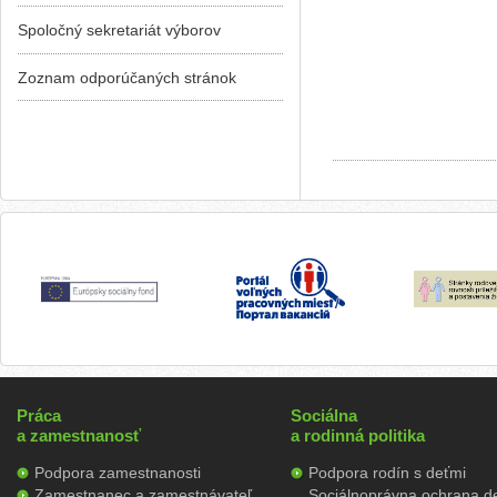
Spoločný sekretariát výborov
Zoznam odporúčaných stránok
Práca
Sociálna
a zamestnanosť
a rodinná politika
Podpora zamestnanosti
Podpora rodín s deťmi
Zamestnanec a zamestnávateľ
Sociálnoprávna ochrana de