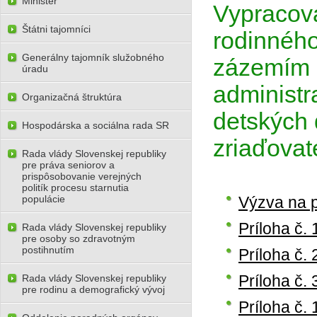
Minister
Vypracova
Štátni tajomníci
rodinného
Generálny tajomník služobného
zázemím 
úradu
administr
Organizačná štruktúra
detských 
Hospodárska a sociálna rada SR
zriaďova
Rada vlády Slovenskej republiky
pre práva seniorov a
prispôsobovanie verejných
politík procesu starnutia
populácie
Výzva na 
Príloha č. 
Rada vlády Slovenskej republiky
pre osoby so zdravotným
postihnutím
Príloha č. 
Príloha č. 
Rada vlády Slovenskej republiky
pre rodinu a demografický vývoj
Príloha č. 