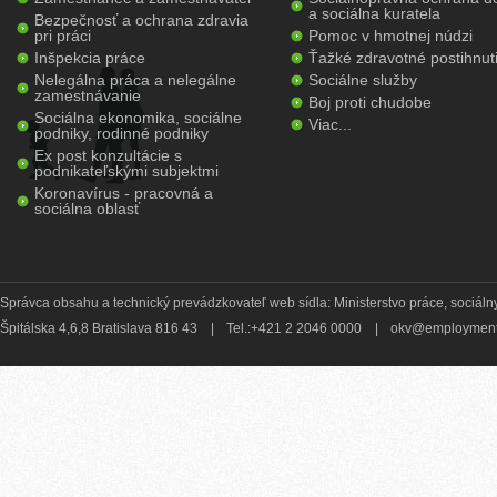
a sociálna kuratela
Bezpečnosť a ochrana zdravia
pri práci
Pomoc v hmotnej núdzi
Inšpekcia práce
Ťažké zdravotné postihnut
Nelegálna práca a nelegálne
Sociálne služby
zamestnávanie
Boj proti chudobe
Sociálna ekonomika, sociálne
Viac...
podniky, rodinné podniky
Ex post konzultácie s
podnikateľskými subjektmi
Koronavírus - pracovná a
sociálna oblasť
Správca obsahu a technický prevádzkovateľ web sídla: Ministerstvo práce, sociálny
Špitálska 4,6,8 Bratislava 816 43
|
Tel.:+421 2 2046 0000
|
okv@employment