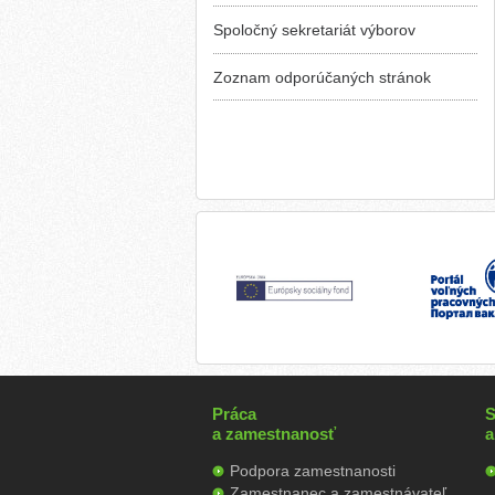
Spoločný sekretariát výborov
Zoznam odporúčaných stránok
Práca
S
a zamestnanosť
a
Podpora zamestnanosti
Zamestnanec a zamestnávateľ