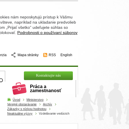
ookies nám neposkytujú prístup k Vášmu
števe, napríklad na ukladanie predvolieb
 „Prijať všetko“ udeľujete súhlas so
 blokovať.
Podrobnosti o používaní súborov
erzia
Mapa stránky
RSS
English
hľadajte
Kontaktujte nás
Práca a
zamestnanosť
Úvod
Ministerstvo
Verejné obstarávanie
Archív
Zákazky s nízkou hodnotou
Neaktuálne výzvy
Vzdelávanie vedúcich