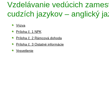
Vzdelávanie vedúcich zamest
cudzích jazykov – anglický ja
Výzva
Príloha č. 1 NPK
Príloha č. 2 Rámcová dohoda
Príloha č. 3 Ostatné informácie
Vysvetlenie