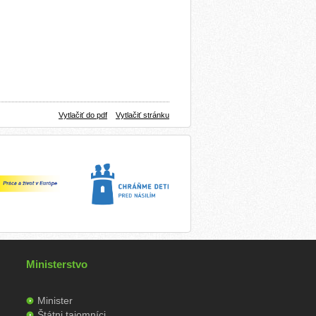
Vytlačiť do pdf
Vytlačiť stránku
Ministerstvo
Minister
Štátni tajomníci