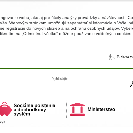
ungovanie webu, ako aj pre účely analýzy prevádzky a návštevnosti. C
Vás. Webovým stránkam umožňujú zapamätať si informácie o Vašej náv
 registrácie do nových služieb a na ochranu osobných údajov. Výberom
iknutím na „Odmietnuť všetko“ môžete používanie voliteľných cookies
Textová v
Vy
ecí a rodiny
Sociálne poistenie
Ministerstvo
a dôchodkový
systém
azyk