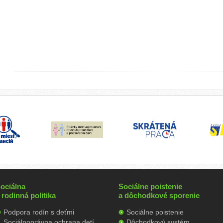
ociálna
Sociálne poistenie
 rodinná politika
a dôchodkové sporenie
Podpora rodín s deťmi
Sociálne poistenie
Sociálnoprávna ochrana detí
Dôchodkový systém