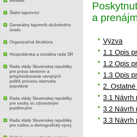
Minister
Poskytnut
Štátni tajomníci
a prenájm
Generálny tajomník služobného
úradu
Výzva
Organizačná štruktúra
1.1 Opis p
Hospodárska a sociálna rada SR
1.2 Opis p
Rada vlády Slovenskej republiky
pre práva seniorov a
1.3 Opis p
prispôsobovanie verejných
politík procesu starnutia
2. Ostatné
populácie
3.1 Návrh 
Rada vlády Slovenskej republiky
pre osoby so zdravotným
3.2 Návrh 
postihnutím
3.3 Návrh 
Rada vlády Slovenskej republiky
pre rodinu a demografický vývoj