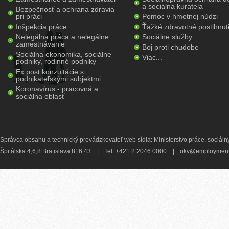
a sociálna kuratela
Bezpečnosť a ochrana zdravia
pri práci
Pomoc v hmotnej núdzi
Inšpekcia práce
Ťažké zdravotné postihnut
Nelegálna práca a nelegálne
Sociálne služby
zamestnávanie
Boj proti chudobe
Sociálna ekonomika, sociálne
Viac...
podniky, rodinné podniky
Ex post konzultácie s
podnikateľskými subjektmi
Koronavírus - pracovná a
sociálna oblasť
Správca obsahu a technický prevádzkovateľ web sídla: Ministerstvo práce, sociálny
Špitálska 4,6,8 Bratislava 816 43
|
Tel.:+421 2 2046 0000
|
okv@employment