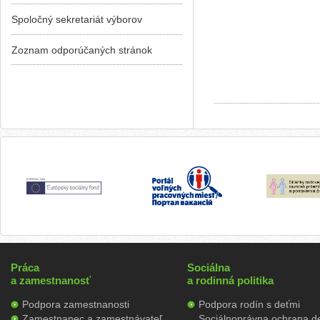
Spoločný sekretariát výborov
Zoznam odporúčaných stránok
Práca
Sociálna
a zamestnanosť
a rodinná politika
Podpora zamestnanosti
Podpora rodín s deťmi
Zamestnanec a zamestnávateľ
Sociálnoprávna ochrana de