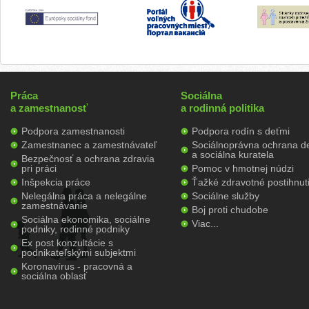
Práca
Sociálna
a zamestnanosť
a rodinná politika
Podpora zamestnanosti
Podpora rodín s deťmi
Zamestnanec a zamestnávateľ
Sociálnoprávna ochrana de
a sociálna kuratela
Bezpečnosť a ochrana zdravia
pri práci
Pomoc v hmotnej núdzi
Inšpekcia práce
Ťažké zdravotné postihnut
Nelegálna práca a nelegálne
Sociálne služby
zamestnávanie
Boj proti chudobe
Sociálna ekonomika, sociálne
Viac...
podniky, rodinné podniky
Ex post konzultácie s
podnikateľskými subjektmi
Koronavírus - pracovná a
sociálna oblasť