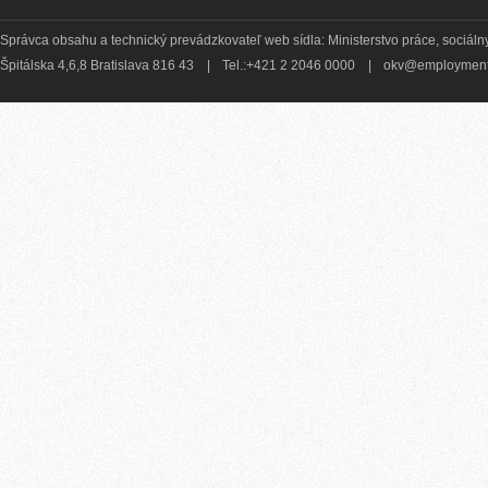
Správca obsahu a technický prevádzkovateľ web sídla: Ministerstvo práce, sociálny
Špitálska 4,6,8 Bratislava 816 43
|
Tel.:+421 2 2046 0000
|
okv@employment