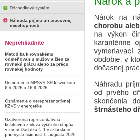
Nárok a 
Dôchodkový systém
Nárok na n
Náhrada príjmu pri pracovnej
chorobu ale
neschopnosti
na výkon či
karanténne o
Neprehliadnite
vymeriavací
Metodika k rovnakému
obdobie, v k
odmeňovaniu mužov a žien za
rovnakú prácu alebo za prácu
dočasnej prac
rovnakej hodnoty
Usmernenie MPSVR SR k sviatkom
Náhradu prí
8.5.2026 a 15.9.2026
od prvého dň
skončenia do
Oznámenie o nereprezentatívnej
KZVS v energetike
štrnásteho 
Uzatvorená reprezentatívna
kolektívna zmluva vyššieho stupňa
v znení Dodatku č. 1 v sklárskom
priemysle účinnosť 1. augusta 2026