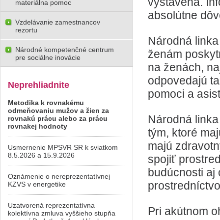
vystavená. Inf
materiálna pomoc
absolútne dôv
Vzdelávanie zamestnancov
rezortu
Národná linka
Národné kompetenčné centrum
ženám poskytn
pre sociálne inovácie
na ženách, na
odpovedajú ta
Neprehliadnite
pomoci a asist
Metodika k rovnakému
odmeňovaniu mužov a žien za
Národná linka
rovnakú prácu alebo za prácu
rovnakej hodnoty
tým, ktoré ma
majú zdravotn
Usmernenie MPSVR SR k sviatkom
8.5.2026 a 15.9.2026
spojiť prostred
budúcnosti aj
Oznámenie o nereprezentatívnej
prostredníctv
KZVS v energetike
Uzatvorená reprezentatívna
Pri akútnom o
kolektívna zmluva vyššieho stupňa