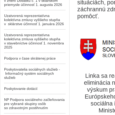
v znení Dodatku č. 1 v sklárskom
situáciách, p
priemysle účinnosť 1. augusta 2026
záchrannú zdra
pomôcť.
Uzatvorená reprezentatívna
kolektívna zmluvy vyššieho stupňa
v sklárstve účinnosť 1. januára 2026
Uzatvorená reprezentatívna
kolektívna zmluva vyššieho stupňa
v stavebníctve účinnosť 1. novembra
2025
Podpora v čase skrátenej práce
Poskytovatelia sociálnych služieb -
Informačný systém sociálnych
Linka sa re
služieb
eliminácia n
výskum prá
Poskytovanie dotácií
Európskeho
NP Podpora sociálneho začleňovania
sociálna 
pre vybrané skupiny osôb
so zdravotným postihnutím
Minist