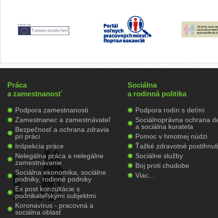
Práca
Sociálna
a zamestnanosť
a rodinná politika
Podpora zamestnanosti
Podpora rodín s deťmi
Zamestnanec a zamestnávateľ
Sociálnoprávna ochrana de
a sociálna kuratela
Bezpečnosť a ochrana zdravia
pri práci
Pomoc v hmotnej núdzi
Inšpekcia práce
Ťažké zdravotné postihnut
Nelegálna práca a nelegálne
Sociálne služby
zamestnávanie
Boj proti chudobe
Sociálna ekonomika, sociálne
Viac...
podniky, rodinné podniky
Ex post konzultácie s
podnikateľskými subjektmi
Koronavírus - pracovná a
sociálna oblasť