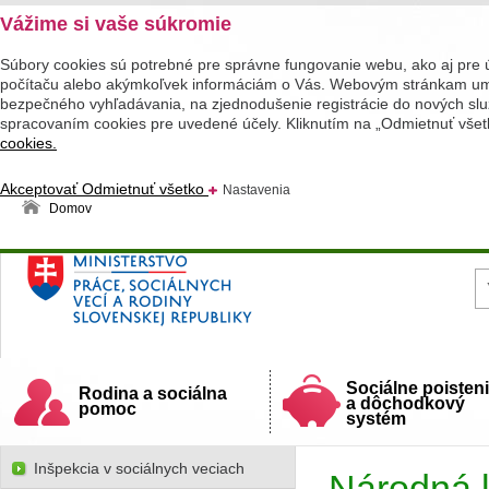
Vážime si vaše súkromie
Súbory cookies sú potrebné pre správne fungovanie webu, ako aj pre 
počítaču alebo akýmkoľvek informáciám o Vás. Webovým stránkam umož
bezpečného vyhľadávania, na zjednodušenie registrácie do nových služ
spracovaním cookies pre uvedené účely. Kliknutím na „Odmietnuť všet
cookies.
Akceptovať
Odmietnuť všetko
Nastavenia
Domov
Ministerstvo práce, sociálnych vecí a rodiny
Slovenskej republiky
Sociálne poisten
Rodina a sociálna
a dôchodkový
pomoc
systém
Inšpekcia v sociálnych veciach
Národná l