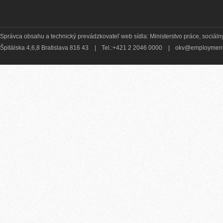
Správca obsahu a technický prevádzkovateľ web sídla: Ministerstvo práce, sociálny
Špitálska 4,6,8 Bratislava 816 43
|
Tel.:+421 2 2046 0000
|
okv@employment