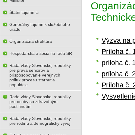
Minister
Organizác
Štátni tajomníci
Technick
Generálny tajomník služobného
úradu
Výzva na 
Organizačná štruktúra
Príloha č.
Hospodárska a sociálna rada SR
príloha č.
Rada vlády Slovenskej republiky
pre práva seniorov a
príloha č.
prispôsobovanie verejných
politík procesu starnutia
Príloha č. 
populácie
Vysvetleni
Rada vlády Slovenskej republiky
pre osoby so zdravotným
postihnutím
Rada vlády Slovenskej republiky
pre rodinu a demografický vývoj