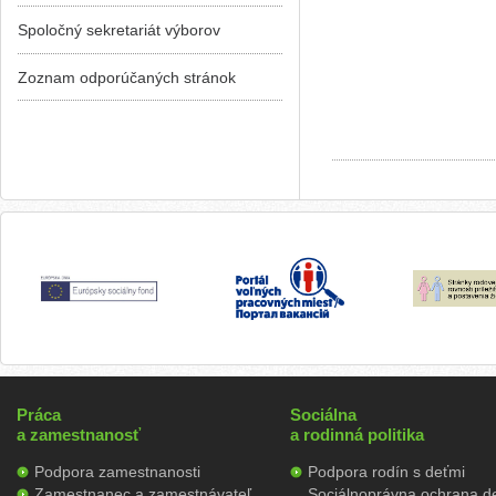
Spoločný sekretariát výborov
Zoznam odporúčaných stránok
Práca
Sociálna
a zamestnanosť
a rodinná politika
Podpora zamestnanosti
Podpora rodín s deťmi
Zamestnanec a zamestnávateľ
Sociálnoprávna ochrana de