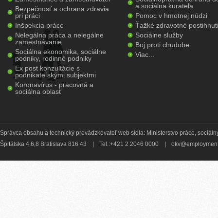
a sociálna kuratela
Bezpečnosť a ochrana zdravia
pri práci
Pomoc v hmotnej núdzi
Inšpekcia práce
Ťažké zdravotné postihnut
Nelegálna práca a nelegálne
Sociálne služby
zamestnávanie
Boj proti chudobe
Sociálna ekonomika, sociálne
Viac...
podniky, rodinné podniky
Ex post konzultácie s
podnikateľskými subjektmi
Koronavírus - pracovná a
sociálna oblasť
Správca obsahu a technický prevádzkovateľ web sídla: Ministerstvo práce, sociálny
Špitálska 4,6,8 Bratislava 816 43
|
Tel.:+421 2 2046 0000
|
okv@employment