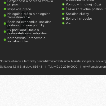
Bezpečnosť a ochrana zdravia
pri práci
Pomoc v hmotnej núdzi
Inšpekcia práce
Ťažké zdravotné postihnut
Nelegálna práca a nelegálne
Sociálne služby
zamestnávanie
Boj proti chudobe
Sociálna ekonomika, sociálne
Viac...
podniky, rodinné podniky
Ex post konzultácie s
podnikateľskými subjektmi
Koronavírus - pracovná a
sociálna oblasť
Správca obsahu a technický prevádzkovateľ web sídla: Ministerstvo práce, sociálny
Špitálska 4,6,8 Bratislava 816 43
|
Tel.:+421 2 2046 0000
|
okv@employment