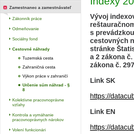
Indexy 2
Zamestnanec a zamestnávateľ
Vývoj indexov
Zákonník práce
reštauračnom
Odmeňovanie
s prevádzkou
Sociálny fond
cestovných n
stránke Štati
Cestovné náhrady
a 2 zákona č.
Tuzemská cesta
zákona č. 297
Zahraničná cesta
Výkon práce v zahraničí
Link SK
Určenie súm náhrad - §
8
https://data
Kolektívne pracovnoprávne
vzťahy
Link EN
Kontrola a vymáhanie
pracovnoprávnych nárokov
https://data
Volení funkcionári