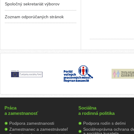
Spoločný sekretariát výborov
Zoznam odporúčaných stránok
Práca
Sociálna
a zamestnanosť
a rodinná politika
Podpora zamestnanosti
Podpora rodín s deťmi
Zamestnanec a zamestnávateľ
Sociálnoprávna ochrana de
a sociálna kuratela