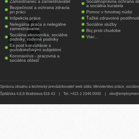
Zamestnanec a zamestnávateľ
Sociálnoprávna ochrana de
a sociálna kuratela
Bezpečnosť a ochrana zdravia
pri práci
Pomoc v hmotnej núdzi
Inšpekcia práce
Ťažké zdravotné postihnut
Nelegálna práca a nelegálne
Sociálne služby
zamestnávanie
Boj proti chudobe
Sociálna ekonomika, sociálne
Viac...
podniky, rodinné podniky
Ex post konzultácie s
podnikateľskými subjektmi
Koronavírus - pracovná a
sociálna oblasť
Správca obsahu a technický prevádzkovateľ web sídla: Ministerstvo práce, sociálny
Špitálska 4,6,8 Bratislava 816 43
|
Tel.:+421 2 2046 0000
|
okv@employment