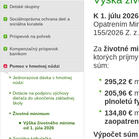
Detské skupiny
K 1. júlu 202
Sociálnoprávna ochrana detí a
Opatrením Mini
sociálna kuratela
155/2026 Z. z.
Príspevok na pohreb
Za
životné 
Kompenzačný príspevok
baníkom
ktorých príjm
súm:
Pomoc v hmotnej núdzi
Jednorazová dávka v hmotnej
295,22 €
m
núdzi
205,96 €
m
Dotácie na podporu výchovy
dieťaťa do ukončenia základnej
plnoletú 
školy
134,80 €
m
Životné minimum
zaopatren
Výška životného minima
od 1. júla 2026
Výpočet súm 
Sociálna kalkulačka