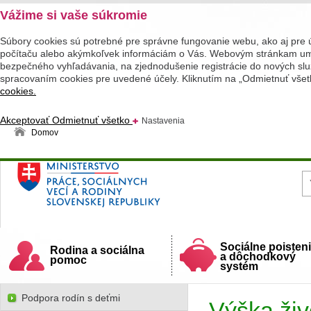
Vážime si vaše súkromie
Súbory cookies sú potrebné pre správne fungovanie webu, ako aj pre 
počítaču alebo akýmkoľvek informáciám o Vás. Webovým stránkam umož
bezpečného vyhľadávania, na zjednodušenie registrácie do nových služ
spracovaním cookies pre uvedené účely. Kliknutím na „Odmietnuť všet
cookies.
Akceptovať
Odmietnuť všetko
Nastavenia
Domov
Ministerstvo práce, sociálnych vecí a rodiny
Slovenskej republiky
Sociálne poisten
Rodina a sociálna
a dôchodkový
pomoc
systém
Podpora rodín s deťmi
Výška živ