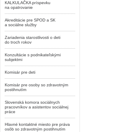
KALKULAČKA príspevku
na opatrovanie
Akreditácie pre SPOD a SK
a sociálne služby
Zariadenia starostlivosti o deti
do troch rokov
Konzultácie s podnikateľskými
subjektmi
Komisár pre deti
Komisár pre osoby so zdravotným
postihnutím
Slovenská komora sociálnych
pracovníkov a asistentov sociálnej
práce
Hlavné kontaktné miesto pre práva
osôb so zdravotným postihnutím