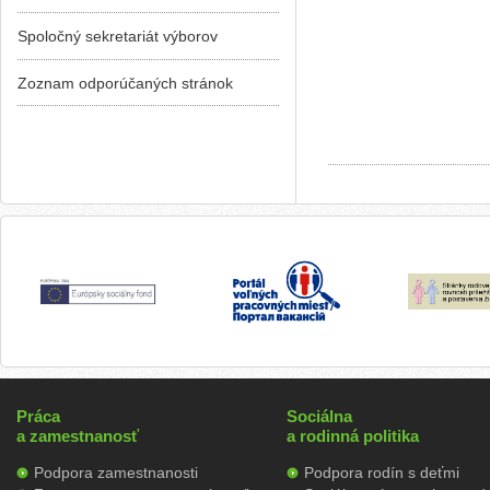
Spoločný sekretariát výborov
Zoznam odporúčaných stránok
Práca
Sociálna
a zamestnanosť
a rodinná politika
Podpora zamestnanosti
Podpora rodín s deťmi