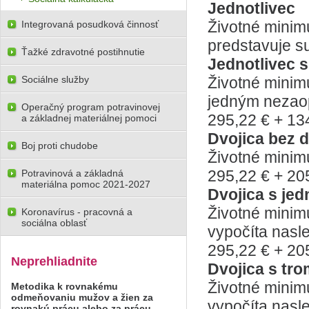
Jednotlivec
Životné minimum
Integrovaná posudková činnosť
predstavuje 
Ťažké zdravotné postihnutie
Jednotlivec 
Sociálne služby
Životné minimum
jedným nezaop
Operačný program potravinovej
295,22 € + 13
a základnej materiálnej pomoci
Dvojica bez d
Boj proti chudobe
Životné minim
295,22 € + 20
Potravinová a základná
materiálna pomoc 2021-2027
Dvojica s je
Životné minim
Koronavírus - pracovná a
sociálna oblasť
vypočíta nasl
295,22 € + 20
Neprehliadnite
Dvojica s tr
Životné minim
Metodika k rovnakému
odmeňovaniu mužov a žien za
vypočíta nasl
rovnakú prácu alebo za prácu