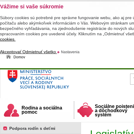
Vážime si vaše súkromie
Súbory cookies sú potrebné pre správne fungovanie webu, ako aj pre 
počítaču alebo akýmkoľvek informáciám o Vás. Webovým stránkam umož
bezpečného vyhľadávania, na zjednodušenie registrácie do nových služ
spracovaním cookies pre uvedené účely. Kliknutím na „Odmietnuť všet
cookies.
Akceptovať
Odmietnuť všetko
Nastavenia
Domov
Ministerstvo práce, sociálnych vecí a rodiny
Slovenskej republiky
Sociálne poisten
Rodina a sociálna
a dôchodkový
pomoc
systém
Podpora rodín s deťmi
Legislatí