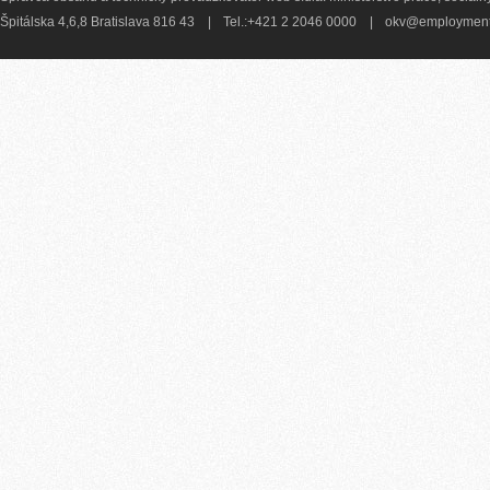
Špitálska 4,6,8 Bratislava 816 43
|
Tel.:+421 2 2046 0000
|
okv@employment