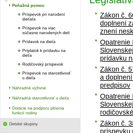
Peňažná pomoc
Zákon č. 6
Príspevok pri narodení
dieťaťa
doplnení z
Príspevok na viac
znení nesk
súčasne narodených detí
Opatrenie 
Prídavok na dieťa
Slovenskej
Príplatok k prídavku na
dieťa
prídavku n
Rodičovský príspevok
Zákon č. 5
Príspevok na starostlivosť
a doplnení
o dieťa
predpisov
Náhradné výživné
Opatrenie 
Náhradná starostlivosť o dieťa
Slovenskej
Dotácie na podporu plnenia
rodičovsk
funkcií rodiny
Zákon č. 3
Detské skupiny
príspevku 