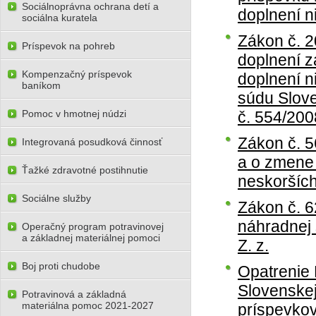
Sociálnoprávna ochrana detí a
doplnení n
sociálna kuratela
Zákon č. 
Príspevok na pohreb
doplnení z
Kompenzačný príspevok
doplnení n
baníkom
súdu Slove
Pomoc v hmotnej núdzi
č. 554/2008
Zákon č. 5
Integrovaná posudková činnosť
a o zmene 
Ťažké zdravotné postihnutie
neskorších
Sociálne služby
Zákon č. 6
náhradnej 
Operačný program potravinovej
a základnej materiálnej pomoci
Z. z.
Boj proti chudobe
Opatrenie 
Slovenskej
Potravinová a základná
materiálna pomoc 2021-2027
príspevkov