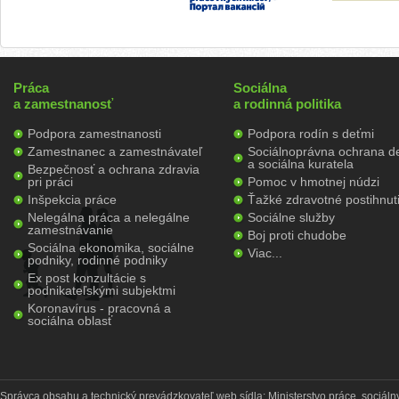
Práca
Sociálna
a zamestnanosť
a rodinná politika
Podpora zamestnanosti
Podpora rodín s deťmi
Zamestnanec a zamestnávateľ
Sociálnoprávna ochrana de
a sociálna kuratela
Bezpečnosť a ochrana zdravia
pri práci
Pomoc v hmotnej núdzi
Inšpekcia práce
Ťažké zdravotné postihnut
Nelegálna práca a nelegálne
Sociálne služby
zamestnávanie
Boj proti chudobe
Sociálna ekonomika, sociálne
Viac...
podniky, rodinné podniky
Ex post konzultácie s
podnikateľskými subjektmi
Koronavírus - pracovná a
sociálna oblasť
Správca obsahu a technický prevádzkovateľ web sídla: Ministerstvo práce, sociálny