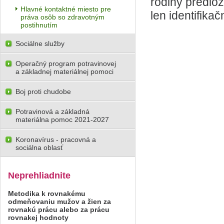
rodiny predlož
Hlavné kontaktné miesto pre
len identifika
práva osôb so zdravotným
postihnutím
Sociálne služby
Operačný program potravinovej
a základnej materiálnej pomoci
Boj proti chudobe
Potravinová a základná
materiálna pomoc 2021-2027
Koronavírus - pracovná a
sociálna oblasť
Neprehliadnite
Metodika k rovnakému
odmeňovaniu mužov a žien za
rovnakú prácu alebo za prácu
rovnakej hodnoty