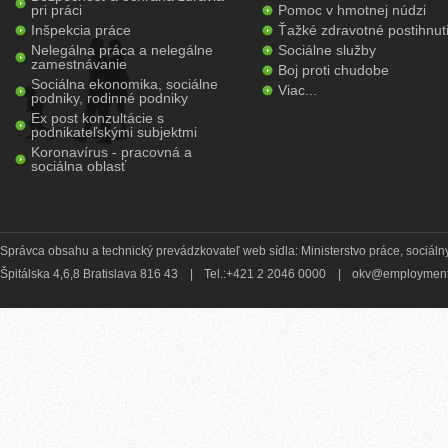
pri práci
Pomoc v hmotnej núdzi
Inšpekcia práce
Ťažké zdravotné postihnut
Nelegálna práca a nelegálne
Sociálne služby
zamestnávanie
Boj proti chudobe
Sociálna ekonomika, sociálne
Viac...
podniky, rodinné podniky
Ex post konzultácie s
podnikateľskými subjektmi
Koronavírus - pracovná a
sociálna oblasť
Správca obsahu a technický prevádzkovateľ web sídla: Ministerstvo práce, sociálny
Špitálska 4,6,8 Bratislava 816 43
|
Tel.:+421 2 2046 0000
|
okv@employment