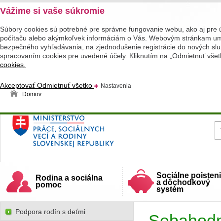
Vážime si vaše súkromie
Súbory cookies sú potrebné pre správne fungovanie webu, ako aj pre 
počítaču alebo akýmkoľvek informáciám o Vás. Webovým stránkam umož
bezpečného vyhľadávania, na zjednodušenie registrácie do nových služ
spracovaním cookies pre uvedené účely. Kliknutím na „Odmietnuť všet
cookies.
Akceptovať
Odmietnuť všetko
Nastavenia
Domov
Ministerstvo práce, sociálnych vecí a rodiny
Slovenskej republiky
Sociálne poisten
Rodina a sociálna
a dôchodkový
pomoc
systém
Podpora rodín s deťmi
Sebahodno