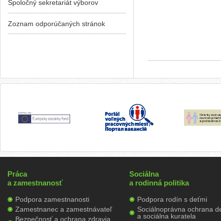
Spoločný sekretariát výborov
Zoznam odporúčaných stránok
Práca
Sociálna
a zamestnanosť
a rodinná politika
Podpora zamestnanosti
Podpora rodín s deťmi
Zamestnanec a zamestnávateľ
Sociálnoprávna ochrana de
a sociálna kuratela
Bezpečnosť a ochrana zdravia