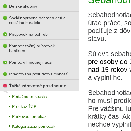
Detské skupiny
Sebahodnotiac
Sociálnoprávna ochrana detí a
úrad práce, so
sociálna kuratela
pociťuje z dô
Príspevok na pohreb
stavu.
Kompenzačný príspevok
baníkom
Sú dva sebah
pre osoby do 
Pomoc v hmotnej núdzi
nad 15 rokov
Integrovaná posudková činnosť
a vyplní ho.
Ťažké zdravotné postihnutie
Sebahodnotiaci
Peňažné príspevky
ho musí predl
Preukaz ŤZP
Pre väčšinu ľu
krátky čas. A
Parkovací preukaz
nechce vyplni
Kategorizácia pomôcok