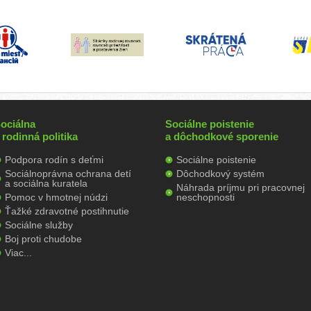
ociálna
Sociálne poistenie
 rodinná politika
a dôchodkové sporenie
Podpora rodín s deťmi
Sociálne poistenie
Sociálnoprávna ochrana detí
Dôchodkový systém
a sociálna kuratela
Náhrada príjmu pri pracovnej
Pomoc v hmotnej núdzi
neschopnosti
Ťažké zdravotné postihnutie
Sociálne služby
Boj proti chudobe
Viac...