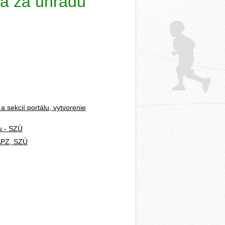
ia za úhradu
a sekcií portálu, vytvorenie
u - SZÚ
 APZ, SZÚ