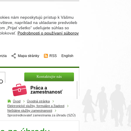
ookies nám neposkytujú prístup k Vášmu
števe, napríklad na ukladanie predvolieb
 „Prijať všetko“ udeľujete súhlas so
 blokovať.
Podrobnosti o používaní súborov
erzia
Mapa stránky
RSS
English
hľadajte
Kontaktujte nás
Práca a
zamestnanosť
Úvod
Úvodná stránka
Elektronické služby, formuláre a žiadosti
Neštátne služby zamestnanosti
Sprostredkovateľ zamestnania za úhradu (SZÚ)