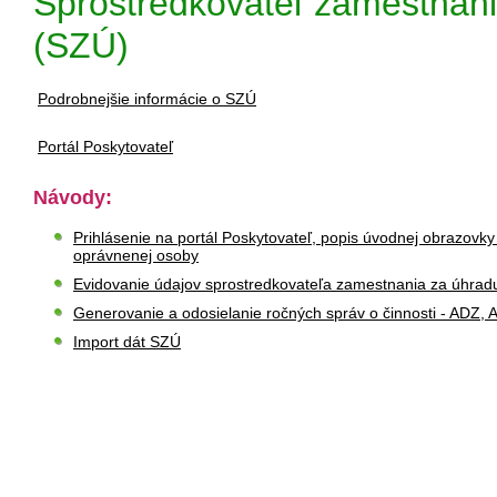
Sprostredkovateľ zamestnan
(SZÚ)
Podrobnejšie informácie o SZÚ
Portál Poskytovateľ
Návody:
Prihlásenie na portál Poskytovateľ, popis úvodnej obrazovky 
oprávnenej osoby
Evidovanie údajov sprostredkovateľa zamestnania za úhrad
Generovanie a odosielanie ročných správ o činnosti - ADZ,
Import dát SZÚ