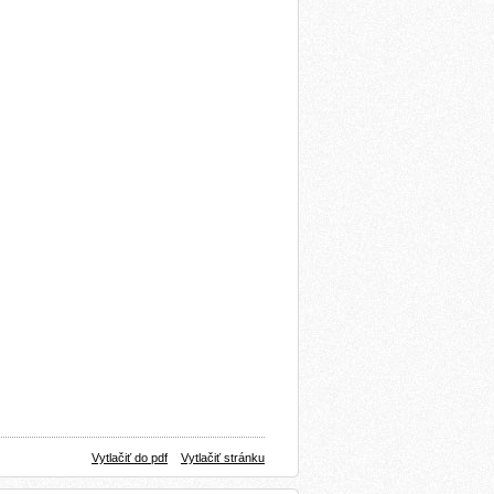
Vytlačiť do pdf
Vytlačiť stránku