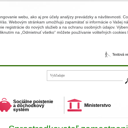
ungovanie webu, ako aj pre účely analýzy prevádzky a návštevnosti. C
Vás. Webovým stránkam umožňujú zapamätať si informácie o Vašej náv
 registrácie do nových služieb a na ochranu osobných údajov. Výberom
iknutím na „Odmietnuť všetko“ môžete používanie voliteľných cookies
Textová v
Vy
ecí a rodiny
Sociálne poistenie
Ministerstvo
a dôchodkový
systém