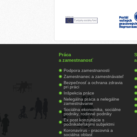
Práca
S
a zamestnanosť
a
Podpora zamestnanosti
Zamestnanec a zamestnávateľ
Bezpečnosť a ochrana zdravia
pri práci
Inšpekcia práce
Nelegálna práca a nelegálne
zamestnávanie
Sociálna ekonomika, sociálne
podniky, rodinné podniky
Ex post konzultácie s
podnikateľskými subjektmi
Koronavírus - pracovná a
sociálna oblasť