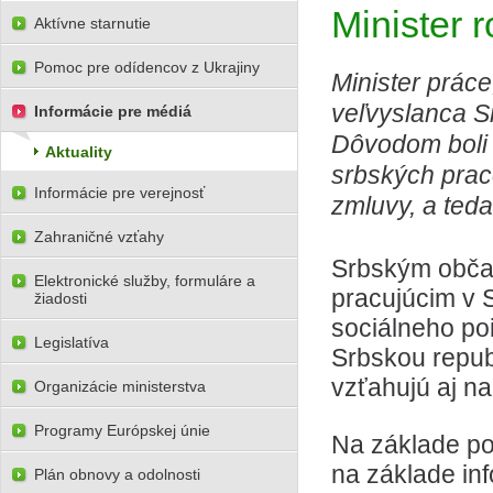
Minister 
Aktívne starnutie
Pomoc pre odídencov z Ukrajiny
Minister práce
veľvyslanca S
Informácie pre médiá
Dôvodom boli 
Aktuality
srbských prac
Informácie pre verejnosť
zmluvy, a teda
Zahraničné vzťahy
Srbským občan
Elektronické služby, formuláre a
pracujúcim v 
žiadosti
sociálneho po
Legislatíva
Srbskou repub
vzťahujú aj n
Organizácie ministerstva
Programy Európskej únie
Na základe po
na základe inf
Plán obnovy a odolnosti