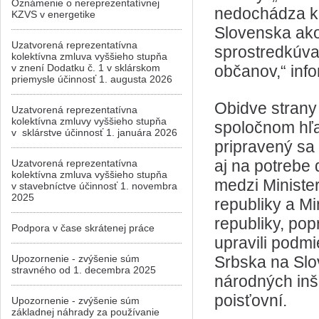
Oznámenie o nereprezentatívnej
nedochádza k
KZVS v energetike
Slovenska ako
Uzatvorená reprezentatívna
sprostredkúva
kolektívna zmluva vyššieho stupňa
v znení Dodatku č. 1 v sklárskom
občanov,“ inf
priemysle účinnosť 1. augusta 2026
Obidve strany
Uzatvorená reprezentatívna
kolektívna zmluvy vyššieho stupňa
spoločnom hľad
v sklárstve účinnosť 1. januára 2026
pripravený sa 
aj na potrebe
Uzatvorená reprezentatívna
kolektívna zmluva vyššieho stupňa
medzi Ministe
v stavebníctve účinnosť 1. novembra
2025
republiky a Mi
republiky, po
Podpora v čase skrátenej práce
upravili podm
Upozornenie - zvýšenie súm
Srbska na Slov
stravného od 1. decembra 2025
národných inš
poisťovní.
Upozornenie - zvýšenie súm
základnej náhrady za používanie