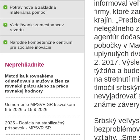
informoval veľ
Potravinová a základná
firmy, ktoré 
materiálna pomoc
krajín. „Pred
Vzdelávanie zamestnancov
nelegálneho 
rezortu
agentúr dočasn
Národné kompetenčné centrum
pobočky v Maď
pre sociálne inovácie
uplynulých dv
2. 2017. Výsl
Neprehliadnite
týždňa a bude
Metodika k rovnakému
na stretnutí m
odmeňovaniu mužov a žien za
rovnakú prácu alebo za prácu
tlmočil srbsk
rovnakej hodnoty
nevyjadrovať 
známe závery 
Usmernenie MPSVR SR k sviatkom
8.5.2026 a 15.9.2026
Srbský veľvysl
2025 - Dotácia na stabilizačný
bezproblémovú
príspevok - MPSVR SR
vzťahy. „Sme 