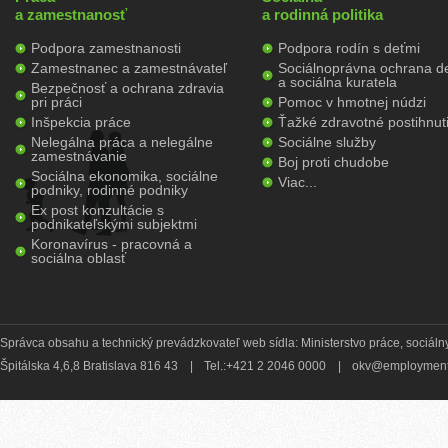
a zamestnanosť
a rodinná politika
Podpora zamestnanosti
Podpora rodín s deťmi
Zamestnanec a zamestnávateľ
Sociálnoprávna ochrana de
a sociálna kuratela
Bezpečnosť a ochrana zdravia
pri práci
Pomoc v hmotnej núdzi
Inšpekcia práce
Ťažké zdravotné postihnut
Nelegálna práca a nelegálne
Sociálne služby
zamestnávanie
Boj proti chudobe
Sociálna ekonomika, sociálne
Viac...
podniky, rodinné podniky
Ex post konzultácie s
podnikateľskými subjektmi
Koronavírus - pracovná a
sociálna oblasť
Správca obsahu a technický prevádzkovateľ web sídla: Ministerstvo práce, sociálny
Špitálska 4,6,8 Bratislava 816 43
|
Tel.:+421 2 2046 0000
|
okv@employment