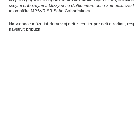
takýchto prípadoch odporúčame zariadeniam využiť na sprostredk
svojimi príbuznými a blízkymi na diaľku informačno-komunikačné 
tajomníčka MPSVR SR Soňa Gaborčáková.
Na Vianoce môžu ísť domov aj deti z centier pre deti a rodinu, re
navštíviť príbuzní.