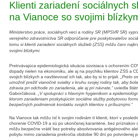
Klienti zariadení sociálnych 
na Vianoce so svojimi blízky
Ministerstvo práce, sociálnych veci a rodiny SR (MPSVR SR) vypr
verejného zdravotníctva SR odporúčanie pre poskytovateľov sociá
tomu si klienti zariadení sociálnych služieb (ZSS) môžu čaro najkr
svojimi blízkymi.
Pretrvávajúca epidemiologická situácia súvisiaca s ochorením C
dopady nielen na ekonomiku, ale aj na psychiku klientov ZSS a C
svojich blízkych a navštevovať ich tak, ako by si to prijali.
„Preto s
umožniť prežiť vianočné sviatky v kruhu svojej rodiny tak, aby b
zdravia pri odchode zo zariadenia, ale aj pri návrate,“
uviedla št
Gaborčáková.
„V spolupráci s hlavným hygienikom a epidemiológ
ktorom zariadeniam poskytujúcim sociálne služby pobytovou for
bezpečných podmienok kontaktu svojich klientov s príbuznými.“
Na Vianoce tak môžu ísť k svojim rodinám tí klienti, ktorí v posled
chorenie COVID-19 a sú po ukončenej karanténe, bez príznakov 
môžu bezpečne vrátiť bez potreby absolvovania antigénového ale
pobytu mimo zariadenia prekročia obdobie 90 dní po potvrdenej po