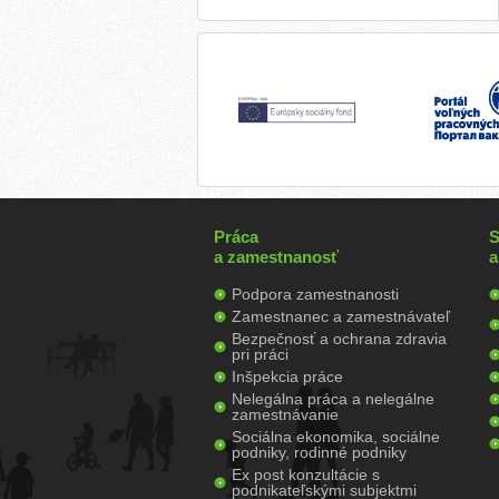
Práca
S
a zamestnanosť
a
Podpora zamestnanosti
Zamestnanec a zamestnávateľ
Bezpečnosť a ochrana zdravia
pri práci
Inšpekcia práce
Nelegálna práca a nelegálne
zamestnávanie
Sociálna ekonomika, sociálne
podniky, rodinné podniky
Ex post konzultácie s
podnikateľskými subjektmi