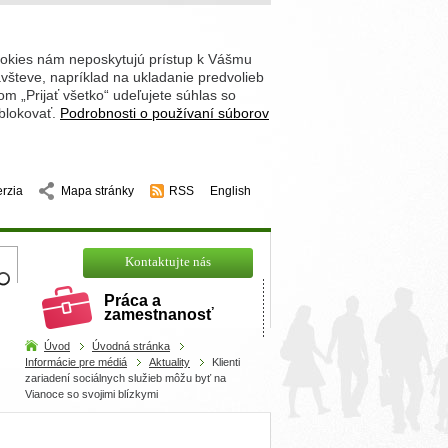
ookies nám neposkytujú prístup k Vášmu
števe, napríklad na ukladanie predvolieb
 „Prijať všetko“ udeľujete súhlas so
 blokovať.
Podrobnosti o používaní súborov
erzia
Mapa stránky
RSS
English
hľadajte
Kontaktujte nás
Práca a
zamestnanosť
Úvod
Úvodná stránka
Informácie pre médiá
Aktuality
Klienti
zariadení sociálnych služieb môžu byť na
Vianoce so svojimi blízkymi