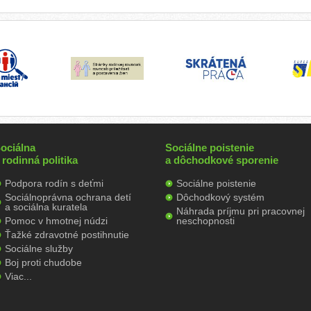
ociálna
Sociálne poistenie
 rodinná politika
a dôchodkové sporenie
Podpora rodín s deťmi
Sociálne poistenie
Sociálnoprávna ochrana detí
Dôchodkový systém
a sociálna kuratela
Náhrada príjmu pri pracovnej
Pomoc v hmotnej núdzi
neschopnosti
Ťažké zdravotné postihnutie
Sociálne služby
Boj proti chudobe
Viac...