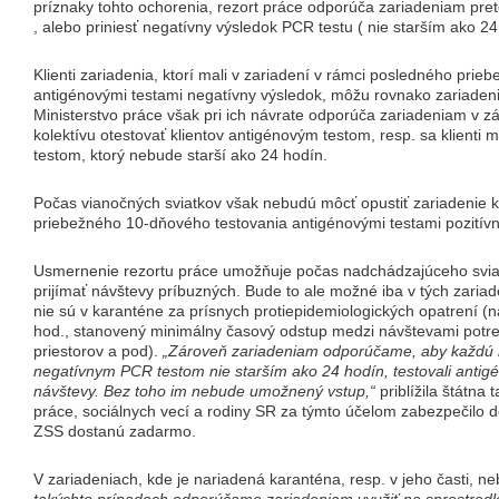
príznaky tohto ochorenia, rezort práce odporúča zariadeniam pret
, alebo priniesť negatívny výsledok PCR testu ( nie starším ako 24
Klienti zariadenia, ktorí mali v zariadení v rámci posledného pri
antigénovými testami negatívny výsledok, môžu rovnako zariadeni
Ministerstvo práce však pri ich návrate odporúča zariadeniam v z
kolektívu otestovať klientov antigénovým testom, resp. sa klient
testom, ktorý nebude starší ako 24 hodín.
Počas vianočných sviatkov však nebudú môcť opustiť zariadenie kli
priebežného 10-dňového testovania antigénovými testami pozitívn
Usmernenie rezortu práce umožňuje počas nadchádzajúceho svia
prijímať návštevy príbuzných. Bude to ale možné iba v tých zariad
nie sú v karanténe za prísnych protiepidemiologických opatrení 
hod., stanovený minimálny časový odstup medzi návštevami potre
priestorov a pod).
„Zároveň zariadeniam odporúčame, aby každú n
negatívnym PCR testom nie starším ako 24 hodín, testovali anti
návštevy. Bez toho im nebude umožnený vstup,“
priblížila štátn
práce, sociálnych vecí a rodiny SR za týmto účelom zabezpečilo d
ZSS dostanú zadarmo.
V zariadeniach, kde je nariadená karanténa, resp. v jeho časti, 