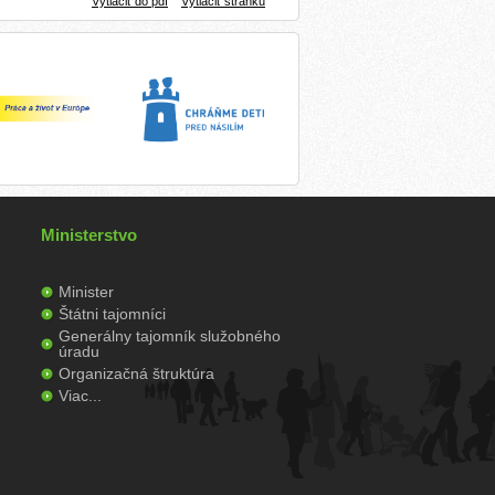
Vytlačiť do pdf
Vytlačiť stránku
Ministerstvo
Minister
Štátni tajomníci
Generálny tajomník služobného
úradu
Organizačná štruktúra
Viac...