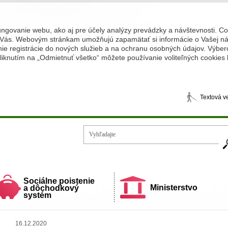
ungovanie webu, ako aj pre účely analýzy prevádzky a návštevnosti. C
Vás. Webovým stránkam umožňujú zapamätať si informácie o Vašej náv
 registrácie do nových služieb a na ochranu osobných údajov. Výberom
iknutím na „Odmietnuť všetko“ môžete používanie voliteľných cookies
Textová v
Vy
ecí a rodiny
Sociálne poistenie
Ministerstvo
a dôchodkový
systém
16.12.2020