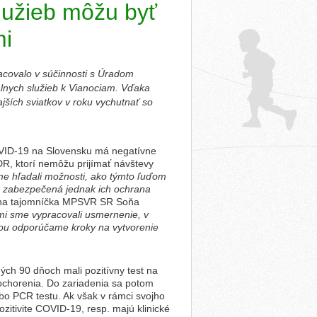
služieb môžu byť
mi
acovalo v súčinnosti s Úradom
lnych služieb k Vianociam. Vďaka
ajších sviatkov v roku vychutnať so
OVID-19 na Slovensku má negatívne
DR, ktorí nemôžu prijímať návštevy
me hľadali možnosti, ako týmto ľuďom
ola zabezpečená jednak ich ochrana
átna tajomníčka MPSVR SR Soňa
mi sme vypracovali usmernenie, v
mou odporúčame kroky na vytvorenie
ných 90 dňoch mali pozitívny test na
ochorenia. Do zariadenia sa potom
bo PCR testu. Ak však v rámci svojho
zitivite COVID-19, resp. majú klinické