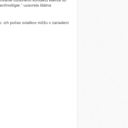
ovanie osobného kontaktu klienta so
technológie,“
uzavrela štátna
sp. ich počas sviatkov môžu v zariadení