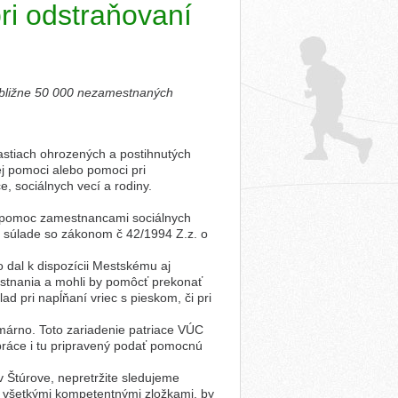
ri odstraňovaní
ibližne 50 000 nezamestnaných
lastiach ohrozených a postihnutých
ej pomoci alebo pomoci pri
, sociálnych vecí a rodiny.
, pomoc zamestnancami sociálnych
v súlade so zákonom č 42/1994 Z.z. o
dal k dispozícii Mestskému aj
tnania a mohli by pomôcť prekonať
ad pri napĺňaní vriec s pieskom, či pri
omárno. Toto zariadenie patriace VÚC
práce i tu pripravený podať pomocnú
 Štúrove, nepretržite sledujeme
ané všetkými kompetentnými zložkami, by