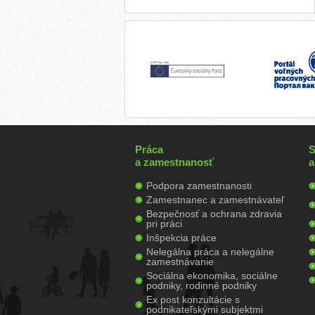
Práca
S
a zamestnanosť
a
Podpora zamestnanosti
Zamestnanec a zamestnávateľ
Bezpečnosť a ochrana zdravia
pri práci
Inšpekcia práce
Nelegálna práca a nelegálne
zamestnávanie
Sociálna ekonomika, sociálne
podniky, rodinné podniky
Ex post konzultácie s
podnikateľskými subjektmi