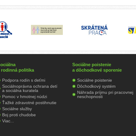
ociálna
Sociálne poistenie
 rodinná politika
a dôchodkové sporenie
Podpora rodín s deťmi
Sociálne poistenie
Sociálnoprávna ochrana detí
Dôchodkový systém
a sociálna kuratela
Náhrada príjmu pri pracovnej
Pomoc v hmotnej núdzi
neschopnosti
Ťažké zdravotné postihnutie
Sociálne služby
Boj proti chudobe
Viac...