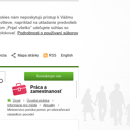
ookies nám neposkytujú prístup k Vášmu
števe, napríklad na ukladanie predvolieb
 „Prijať všetko“ udeľujete súhlas so
 blokovať.
Podrobnosti o používaní súborov
erzia
Mapa stránky
RSS
English
hľadajte
Kontaktujte nás
Práca a
zamestnanosť
Úvod
Úvodná stránka
Informácie pre médiá
Aktuality
Ministerstvo ponúka pomoc pri odstraňovaní
následkov povodní