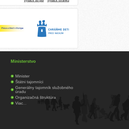
Vytlačiť do pdf
Vytlačiť stránku
Ministerstvo
Minister
Štátni tajomníci
Generálny tajomník služobného
úradu
Organizačná štruktúra
Viac...