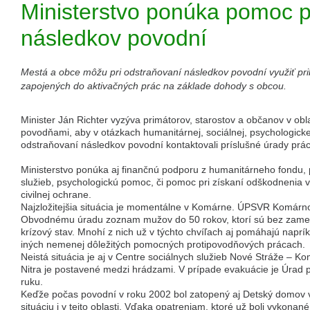
Ministerstvo ponúka pomoc p
následkov povodní
Mestá a obce môžu pri odstraňovaní následkov povodní využiť pr
zapojených do aktivačných prác na základe dohody s obcou.
Minister Ján Richter vyzýva primátorov, starostov a občanov v ob
povodňami, aby v otázkach humanitárnej, sociálnej, psychologick
odstraňovaní následkov povodní kontaktovali príslušné úrady práce
Ministerstvo ponúka aj finančnú podporu z humanitárneho fondu
služieb, psychologickú pomoc, či pomoc pri získaní odškodnenia 
civilnej ochrane.
Najzložitejšia situácia je momentálne v Komárne. ÚPSVR Komárno 
Obvodnému úradu zoznam mužov do 50 rokov, ktorí sú bez zames
krízový stav. Mnohí z nich už v týchto chvíľach aj pomáhajú napríkl
iných nemenej dôležitých pomocných protipovodňových prácach.
Neistá situácia je aj v Centre sociálnych služieb Nové Stráže – K
Nitra je postavené medzi hrádzami. V prípade evakuácie je Úrad 
ruku.
Keďže počas povodní v roku 2002 bol zatopený aj Detský domov v
situáciu i v tejto oblasti. Vďaka opatreniam, ktoré už boli vykon