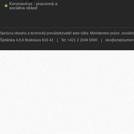
Koronavírus - pracovná a
sociálna oblasť
Správca obsahu a technický prevádzkovateľ web sídla: Ministerstvo práce, sociálny
Špitálska 4,6,8 Bratislava 816 43
|
Tel.:+421 2 2046 0000
|
okv@employment