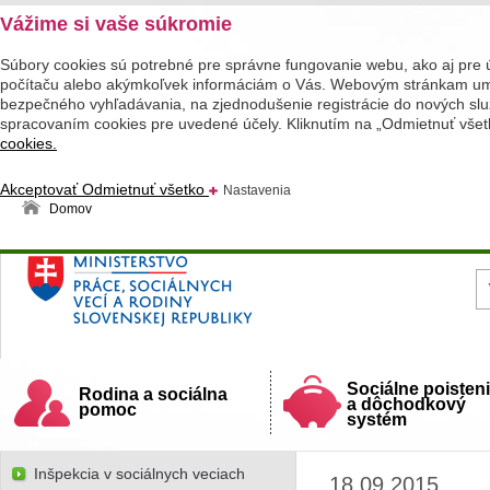
Vážime si vaše súkromie
Súbory cookies sú potrebné pre správne fungovanie webu, ako aj pre 
počítaču alebo akýmkoľvek informáciám o Vás. Webovým stránkam umož
bezpečného vyhľadávania, na zjednodušenie registrácie do nových služ
spracovaním cookies pre uvedené účely. Kliknutím na „Odmietnuť všet
cookies.
Akceptovať
Odmietnuť všetko
Nastavenia
Domov
Ministerstvo práce, sociálnych vecí a rodiny
Slovenskej republiky
Sociálne poisten
Rodina a sociálna
a dôchodkový
pomoc
systém
Inšpekcia v sociálnych veciach
18.09.2015