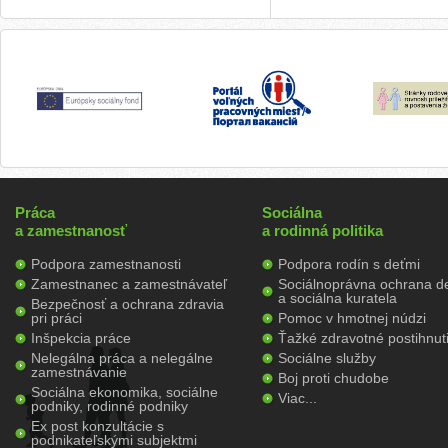
Práca
Sociálna
a zamestnanosť
a rodinná politika
Podpora zamestnanosti
Podpora rodín s deťmi
Zamestnanec a zamestnávateľ
Sociálnoprávna ochrana de
a sociálna kuratela
Bezpečnosť a ochrana zdravia
pri práci
Pomoc v hmotnej núdzi
Inšpekcia práce
Ťažké zdravotné postihnut
Nelegálna práca a nelegálne
Sociálne služby
zamestnávanie
Boj proti chudobe
Sociálna ekonomika, sociálne
Viac...
podniky, rodinné podniky
Ex post konzultácie s
podnikateľskými subjektmi