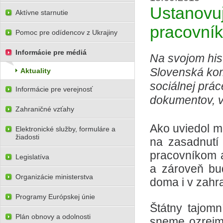
Ustanovu
Aktívne starnutie
pracovní
Pomoc pre odídencov z Ukrajiny
Informácie pre médiá
Na svojom his
Slovenská kom
Aktuality
sociálnej prác
Informácie pre verejnosť
dokumentov, v
Zahraničné vzťahy
Ako uviedol mi
Elektronické služby, formuláre a
žiadosti
na zasadnutí
pracovníkom a
Legislatíva
a zároveň bu
Organizácie ministerstva
doma i v zahra
Programy Európskej únie
Štátny tajom
Plán obnovy a odolnosti
sneme ozrejm