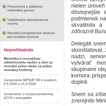
nielen úroveň
Potravinová a základná
materiálna pomoc
dôstojnejšie
podmienok na 
Vzdelávanie zamestnancov
rezortu
skvalitnila a
zdôraznil Buri
Národné kompetenčné centrum
pre sociálne inovácie
Delegáti snemu
skonštatoval,
Neprehliadnite
núdzi, seni
Metodika k rovnakému
vytvárať mo
odmeňovaniu mužov a žien za
rovnakú prácu alebo za prácu
skupinami oby
rovnakej hodnoty
komora prispej
Usmernenie MPSVR SR k sviatkom
doplnil.
8.5.2026 a 15.9.2026
Snem sa zišie
Oznámenie o nereprezentatívnej
KZVS v energetike
zverejnilo Min