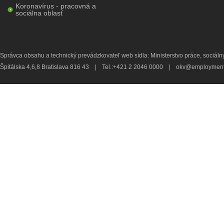
Koronavírus - pracovná a
sociálna oblasť
Správca obsahu a technický prevádzkovateľ web sídla: Ministerstvo práce, sociálny
Špitálska 4,6,8 Bratislava 816 43
|
Tel.:+421 2 2046 0000
|
okv@employment