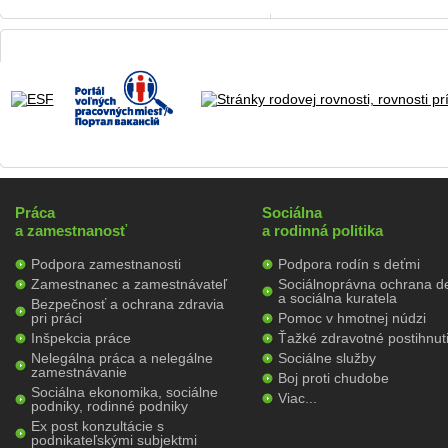
Práca
Sociálna
a zamestnanosť
a rodinná politika
Podpora zamestnanosti
Podpora rodín s deťmi
Zamestnanec a zamestnávateľ
Sociálnoprávna ochrana de
a sociálna kuratela
Bezpečnosť a ochrana zdravia
pri práci
Pomoc v hmotnej núdzi
Inšpekcia práce
Ťažké zdravotné postihnut
Nelegálna práca a nelegálne
Sociálne služby
zamestnávanie
Boj proti chudobe
Sociálna ekonomika, sociálne
Viac...
podniky, rodinné podniky
Ex post konzultácie s
podnikateľskými subjektmi