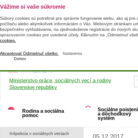
Vážime si vaše súkromie
Súbory cookies sú potrebné pre správne fungovanie webu, ako aj pre 
počítaču alebo akýmkoľvek informáciám o Vás. Webovým stránkam umož
bezpečného vyhľadávania, na zjednodušenie registrácie do nových služ
spracovaním cookies pre uvedené účely. Kliknutím na „Odmietnuť všet
cookies.
Akceptovať
Odmietnuť všetko
Nastavenia
Domov
Ministerstvo práce, sociálnych vecí a rodiny
Slovenskej republiky
Sociálne poisten
Rodina a sociálna
a dôchodkový
pomoc
systém
Inšpekcia v sociálnych veciach
05.12.2017