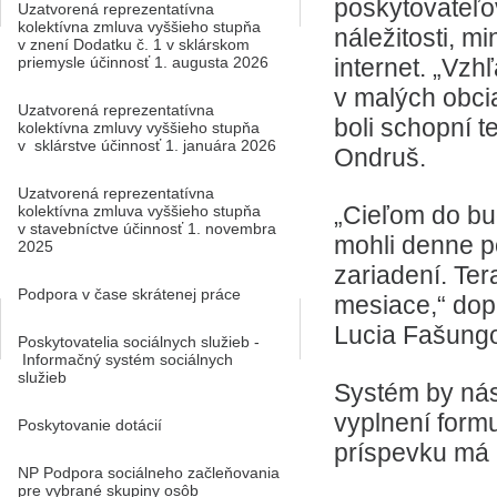
poskytovateľo
Uzatvorená reprezentatívna
kolektívna zmluva vyššieho stupňa
náležitosti, m
v znení Dodatku č. 1 v sklárskom
priemysle účinnosť 1. augusta 2026
internet. „Vzh
v malých obci
Uzatvorená reprezentatívna
boli schopní t
kolektívna zmluvy vyššieho stupňa
v sklárstve účinnosť 1. januára 2026
Ondruš.
Uzatvorená reprezentatívna
„Cieľom do bud
kolektívna zmluva vyššieho stupňa
v stavebníctve účinnosť 1. novembra
mohli denne p
2025
zariadení. Ter
Podpora v čase skrátenej práce
mesiace,“ dopĺ
Lucia Fašung
Poskytovatelia sociálnych služieb -
Informačný systém sociálnych
služieb
Systém by nás
vyplnení form
Poskytovanie dotácií
príspevku má 
NP Podpora sociálneho začleňovania
pre vybrané skupiny osôb