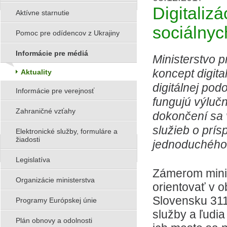
Digitaliz
Aktívne starnutie
sociálnyc
Pomoc pre odídencov z Ukrajiny
Informácie pre médiá
Ministerstvo p
koncept digita
Aktuality
digitálnej po
Informácie pre verejnosť
fungujú výluč
Zahraničné vzťahy
dokončení sa 
služieb o prí
Elektronické služby, formuláre a
žiadosti
jednoduchého 
Legislatíva
Zámerom minis
Organizácie ministerstva
orientovať v 
Slovensku 311
Programy Európskej únie
služby a ľudia
Plán obnovy a odolnosti