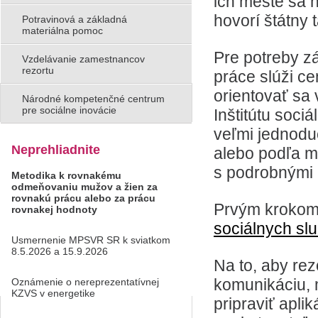
ich meste sa n
hovorí štátny 
Potravinová a základná
materiálna pomoc
Pre potreby z
Vzdelávanie zamestnancov
rezortu
práce slúži ce
orientovať sa 
Národné kompetenčné centrum
pre sociálne inovácie
Inštitútu sociá
veľmi jednodu
Neprehliadnite
alebo podľa m
s podrobnými 
Metodika k rovnakému
odmeňovaniu mužov a žien za
rovnakú prácu alebo za prácu
Prvým krokom 
rovnakej hodnoty
sociálnych sl
Usmernenie MPSVR SR k sviatkom
8.5.2026 a 15.9.2026
Na to, aby rez
komunikáciu, m
Oznámenie o nereprezentatívnej
KZVS v energetike
pripraviť apli