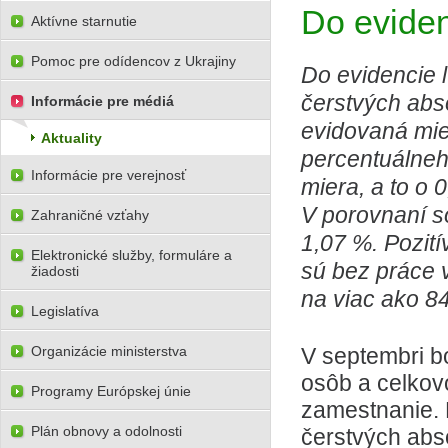
Do evidenc
Aktívne starnutie
Pomoc pre odídencov z Ukrajiny
Do evidencie ľ
čerstvých abs
Informácie pre médiá
evidovaná mie
Aktuality
percentuálneh
Informácie pre verejnosť
miera, a to o
V porovnaní s
Zahraničné vzťahy
1,07 %. Pozití
Elektronické služby, formuláre a
sú bez práce 
žiadosti
na viac ako 84-
Legislatíva
Organizácie ministerstva
V septembri b
osôb a celkov
Programy Európskej únie
zamestnanie. 
Plán obnovy a odolnosti
čerstvých abs