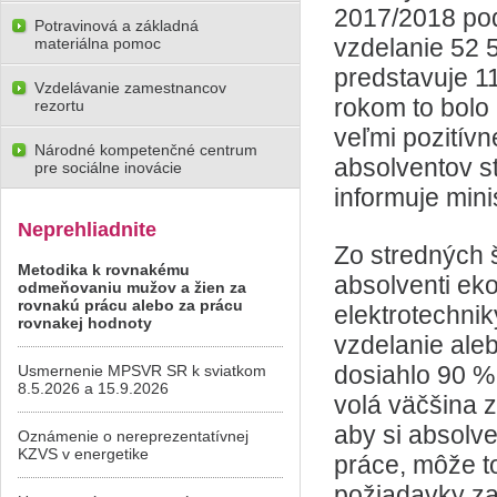
2017/2018 pod
Potravinová a základná
vzdelanie 52 
materiálna pomoc
predstavuje 1
Vzdelávanie zamestnancov
rokom to bolo 
rezortu
veľmi pozitív
Národné kompetenčné centrum
absolventov st
pre sociálne inovácie
informuje mini
Neprehliadnite
Zo stredných š
Metodika k rovnakému
absolventi ek
odmeňovaniu mužov a žien za
rovnakú prácu alebo za prácu
elektrotechnik
rovnakej hodnoty
vzdelanie ale
dosiahlo 90 %
Usmernenie MPSVR SR k sviatkom
8.5.2026 a 15.9.2026
volá väčšina 
aby si absolv
Oznámenie o nereprezentatívnej
KZVS v energetike
práce, môže t
požiadavky za