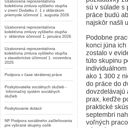
Uzatvorená reprezentatívna
kolektívna zmluva vyššieho stupňa
sú v súlade s 
v znení Dodatku č. 1 v sklárskom
práce budú ab
priemysle účinnosť 1. augusta 2026
najskôr našli 
Uzatvorená reprezentatívna
kolektívna zmluvy vyššieho stupňa
Podobne pracu
v sklárstve účinnosť 1. januára 2026
konci júna ich
Uzatvorená reprezentatívna
zostalo v evi
kolektívna zmluva vyššieho stupňa
v stavebníctve účinnosť 1. novembra
túto skupinu p
2025
individuálnom
Podpora v čase skrátenej práce
ako 1 300 z n
do práce do d
Poskytovatelia sociálnych služieb -
dovzdelávajú 
Informačný systém sociálnych
služieb
prax, keďže p
praktické skús
Poskytovanie dotácií
septembri nah
NP Podpora sociálneho začleňovania
voľných praco
pre vybrané skupiny osôb