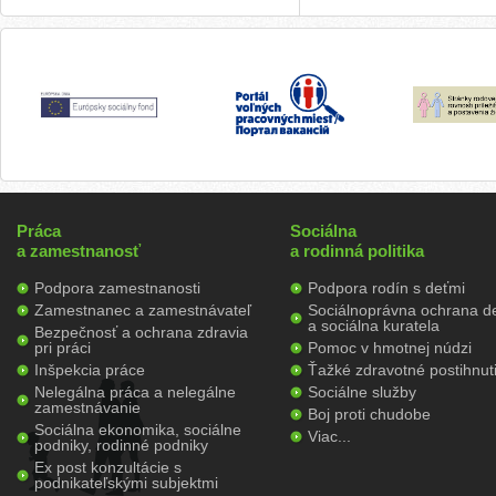
Práca
Sociálna
a zamestnanosť
a rodinná politika
Podpora zamestnanosti
Podpora rodín s deťmi
Zamestnanec a zamestnávateľ
Sociálnoprávna ochrana de
a sociálna kuratela
Bezpečnosť a ochrana zdravia
pri práci
Pomoc v hmotnej núdzi
Inšpekcia práce
Ťažké zdravotné postihnut
Nelegálna práca a nelegálne
Sociálne služby
zamestnávanie
Boj proti chudobe
Sociálna ekonomika, sociálne
Viac...
podniky, rodinné podniky
Ex post konzultácie s
podnikateľskými subjektmi