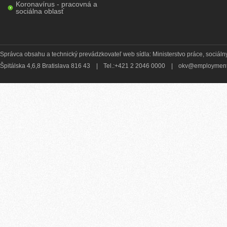
Koronavírus - pracovná a
sociálna oblasť
Správca obsahu a technický prevádzkovateľ web sídla: Ministerstvo práce, sociálny
Špitálska 4,6,8 Bratislava 816 43
|
Tel.:+421 2 2046 0000
|
okv@employment