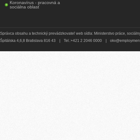
Koronavírus - pracovná a
sociálna oblasť
Správca obsahu a technický prevádzkovateľ web sídla: Ministerstvo práce, sociálny
Špitálska 4,6,8 Bratislava 816 43
|
Tel.:+421 2 2046 0000
|
okv@employment