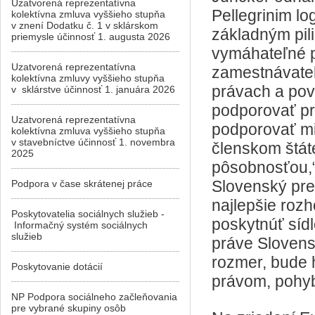
Uzatvorená reprezentatívna
Pellegrinim l
kolektívna zmluva vyššieho stupňa
v znení Dodatku č. 1 v sklárskom
základným pili
priemysle účinnosť 1. augusta 2026
vymáhateľné p
Uzatvorená reprezentatívna
zamestnávateľ
kolektívna zmluvy vyššieho stupňa
právach a pov
v sklárstve účinnosť 1. januára 2026
podporovať pr
Uzatvorená reprezentatívna
podporovať mil
kolektívna zmluva vyššieho stupňa
v stavebníctve účinnosť 1. novembra
členskom štát
2025
pôsobnosťou,“
Slovenský pre
Podpora v čase skrátenej práce
najlepšie rozh
Poskytovatelia sociálnych služieb -
poskytnúť sídl
Informačný systém sociálnych
služieb
práve Slovensk
rozmer, bude 
Poskytovanie dotácií
právom, pohybo
NP Podpora sociálneho začleňovania
pre vybrané skupiny osôb