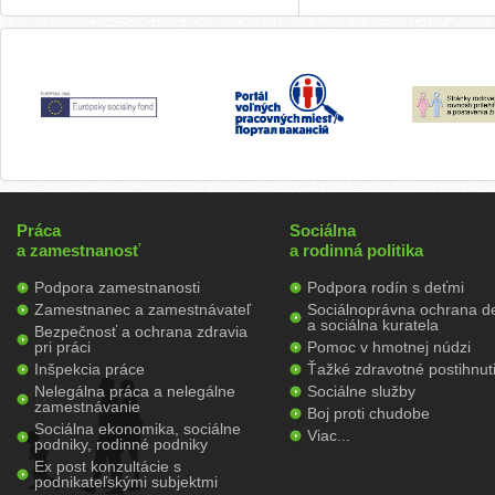
Práca
Sociálna
a zamestnanosť
a rodinná politika
Podpora zamestnanosti
Podpora rodín s deťmi
Zamestnanec a zamestnávateľ
Sociálnoprávna ochrana de
a sociálna kuratela
Bezpečnosť a ochrana zdravia
pri práci
Pomoc v hmotnej núdzi
Inšpekcia práce
Ťažké zdravotné postihnut
Nelegálna práca a nelegálne
Sociálne služby
zamestnávanie
Boj proti chudobe
Sociálna ekonomika, sociálne
Viac...
podniky, rodinné podniky
Ex post konzultácie s
podnikateľskými subjektmi