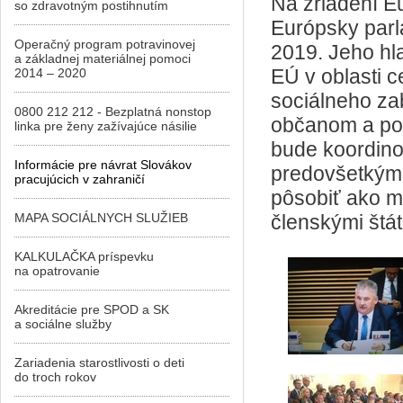
Na zriadení E
so zdravotným postihnutím
Európsky parl
Operačný program potravinovej
2019. Jeho hl
a základnej materiálnej pomoci
EÚ v oblasti c
2014 – 2020
sociálneho za
0800 212 212 - Bezplatná nonstop
občanom a pod
linka pre ženy zažívajúce násilie
bude koordino
Informácie pre návrat Slovákov
predovšetkým 
pracujúcich v zahraničí
pôsobiť ako m
MAPA SOCIÁLNYCH SLUŽIEB
členskými štát
KALKULAČKA príspevku
na opatrovanie
Akreditácie pre SPOD a SK
a sociálne služby
Zariadenia starostlivosti o deti
do troch rokov