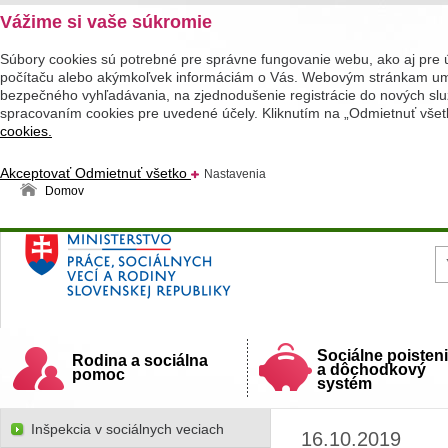
Vážime si vaše súkromie
Súbory cookies sú potrebné pre správne fungovanie webu, ako aj pre 
počítaču alebo akýmkoľvek informáciám o Vás. Webovým stránkam umož
bezpečného vyhľadávania, na zjednodušenie registrácie do nových služ
spracovaním cookies pre uvedené účely. Kliknutím na „Odmietnuť všet
cookies.
Akceptovať
Odmietnuť všetko
Nastavenia
Domov
Ministerstvo práce, sociálnych vecí a rodiny
Slovenskej republiky
Sociálne poisten
Rodina a sociálna
a dôchodkový
pomoc
systém
Inšpekcia v sociálnych veciach
16.10.2019