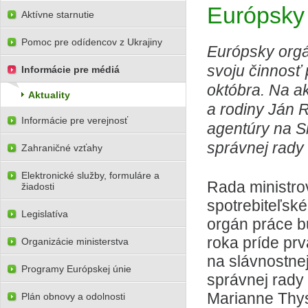
Európsky 
Aktívne starnutie
Pomoc pre odídencov z Ukrajiny
Európsky orgán
svoju činnosť 
Informácie pre médiá
októbra. Na ak
Aktuality
a rodiny Ján R
Informácie pre verejnosť
agentúry na Sl
správnej rady 
Zahraničné vzťahy
Elektronické služby, formuláre a
Rada ministrov
žiadosti
spotrebiteľské
Legislatíva
orgán práce b
roka príde pr
Organizácie ministerstva
na slávnostnej
Programy Európskej únie
správnej rad
Marianne Thys
Plán obnovy a odolnosti