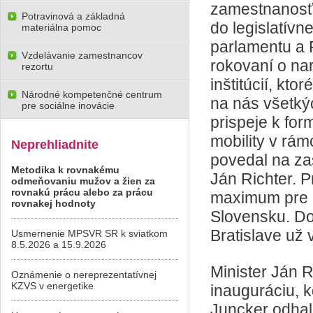
zamestnanosť,
Potravinová a základná
do legislatív
materiálna pomoc
parlamentu a 
Vzdelávanie zamestnancov
rokovaní o na
rezortu
inštitúcií, kto
Národné kompetenčné centrum
na nás všetkýc
pre sociálne inovácie
prispeje k fo
mobility v rám
Neprehliadnite
povedal na zas
Metodika k rovnakému
Ján Richter. 
odmeňovaniu mužov a žien za
rovnakú prácu alebo za prácu
maximum pre r
rovnakej hodnoty
Slovensku. Do
Bratislave už 
Usmernenie MPSVR SR k sviatkom
8.5.2026 a 15.9.2026
Minister Ján 
Oznámenie o nereprezentatívnej
KZVS v energetike
inauguráciu, 
Juncker odhal