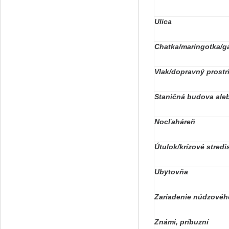
Ulica
Chatka/maringotka/g
Vlak/dopravný prostr
Staničná budova ale
Nocľaháreň
Útulok/krízové stred
Ubytovňa
Zariadenie núdzovéh
Známi, príbuzní