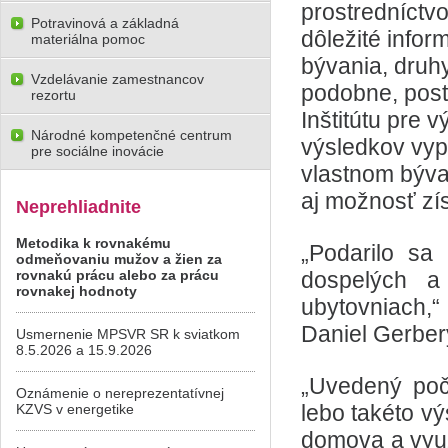
prostredníctvo
Potravinová a základná
dôležité infor
materiálna pomoc
bývania, druhy
Vzdelávanie zamestnancov
podobne, pos
rezortu
Inštitútu pre
Národné kompetenčné centrum
výsledkov vyp
pre sociálne inovácie
vlastnom bývan
aj možnosť zí
Neprehliadnite
Metodika k rovnakému
„Podarilo sa
odmeňovaniu mužov a žien za
rovnakú prácu alebo za prácu
dospelých a
rovnakej hodnoty
ubytovniach,“
Daniel Gerber
Usmernenie MPSVR SR k sviatkom
8.5.2026 a 15.9.2026
„Uvedený poč
Oznámenie o nereprezentatívnej
lebo takéto v
KZVS v energetike
domova a využí