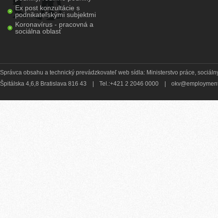
Ex post konzultácie s
podnikateľskými subjektmi
Koronavírus - pracovná a
sociálna oblasť
Správca obsahu a technický prevádzkovateľ web sídla: Ministerstvo práce, sociálny
Špitálska 4,6,8 Bratislava 816 43
|
Tel.:+421 2 2046 0000
|
okv@employment