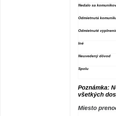
Nedalo sa komuniko
Odmietnutá komunik
Odmietnuté vyplneni
Iné
Neuvedený dôvod
Spolu
Poznámka: Ne
všetkých dos
Miesto preno