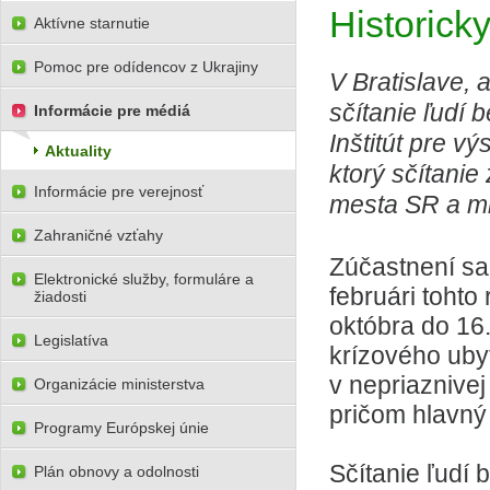
Historick
Aktívne starnutie
Pomoc pre odídencov z Ukrajiny
V Bratislave,
sčítanie ľudí 
Informácie pre médiá
Inštitút pre 
Aktuality
ktorý sčítanie
Informácie pre verejnosť
mesta SR a m
Zahraničné vzťahy
Zúčastnení sa 
Elektronické služby, formuláre a
februári tohto
žiadosti
októbra do 16
Legislatíva
krízového uby
v nepriaznivej
Organizácie ministerstva
pričom hlavný 
Programy Európskej únie
Sčítanie ľudí
Plán obnovy a odolnosti