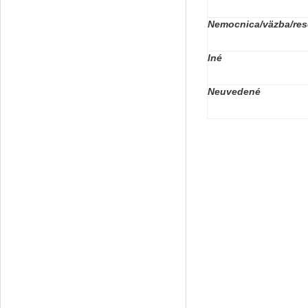
Nemocnica/väzba/reso
Iné
Neuvedené