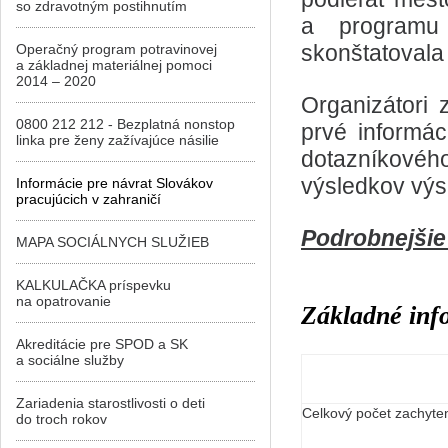
so zdravotným postihnutím
a programu
skonštatovala 
Operačný program potravinovej
a základnej materiálnej pomoci
2014 – 2020
Organizátori 
0800 212 212 - Bezplatná nonstop
prvé informá
linka pre ženy zažívajúce násilie
dotazníkovéh
výsledkov výs
Informácie pre návrat Slovákov
pracujúcich v zahraničí
Podrobnejšie
MAPA SOCIÁLNYCH SLUŽIEB
KALKULAČKA príspevku
na opatrovanie
Základné inf
Akreditácie pre SPOD a SK
a sociálne služby
Zariadenia starostlivosti o deti
Celkový počet zachyte
do troch rokov