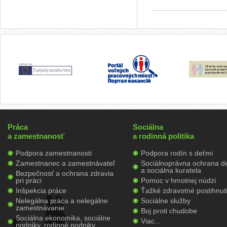
Práca
Sociálna
a zamestnanosť
a rodinná politika
Podpora zamestnanosti
Podpora rodín s deťmi
Zamestnanec a zamestnávateľ
Sociálnoprávna ochrana de
a sociálna kuratela
Bezpečnosť a ochrana zdravia
pri práci
Pomoc v hmotnej núdzi
Inšpekcia práce
Ťažké zdravotné postihnut
Nelegálna práca a nelegálne
Sociálne služby
zamestnávanie
Boj proti chudobe
Sociálna ekonomika, sociálne
Viac...
podniky, rodinné podniky