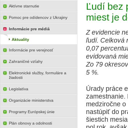
Ľudí bez 
Aktívne starnutie
miest je 
Pomoc pre odídencov z Ukrajiny
Informácie pre médiá
Z evidencie n
ľudí. Celková 
Aktuality
0,07 percentu
Informácie pre verejnosť
evidovaná mie
Zahraničné vzťahy
Zo 79 okresov
5 %.
Elektronické služby, formuláre a
žiadosti
Úrady práce e
Legislatíva
zamestnanie. 
Organizácie ministerstva
medziročne o 
nastúpiť do pr
Programy Európskej únie
šiestich mesi
Plán obnovy a odolnosti
pol rok, avšak