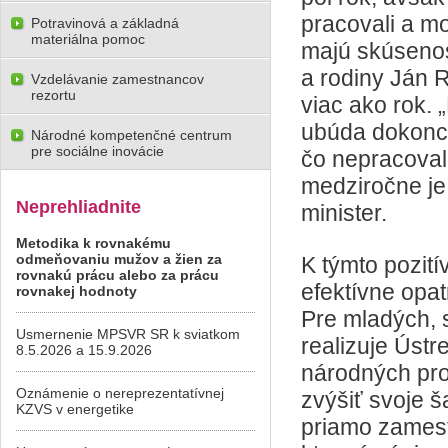
pracovali a mo
Potravinová a základná
materiálna pomoc
majú skúsenost
a rodiny Ján 
Vzdelávanie zamestnancov
rezortu
viac ako rok. 
ubúda dokonc
Národné kompetenčné centrum
pre sociálne inovácie
čo nepracovali
medziročne je 
Neprehliadnite
minister.
Metodika k rovnakému
odmeňovaniu mužov a žien za
K týmto pozit
rovnakú prácu alebo za prácu
efektívne opat
rovnakej hodnoty
Pre mladých, 
Usmernenie MPSVR SR k sviatkom
realizuje Ústr
8.5.2026 a 15.9.2026
národných pro
Oznámenie o nereprezentatívnej
zvýšiť svoje š
KZVS v energetike
priamo zamest