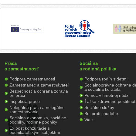
Práca
Sociálna
a zamestnanosť
a rodinná politika
Podpora zamestnanosti
Podpora rodín s deťmi
Zamestnanec a zamestnávateľ
Sociálnoprávna ochrana de
a sociálna kuratela
Bezpečnosť a ochrana zdravia
pri práci
Pomoc v hmotnej núdzi
Inšpekcia práce
Ťažké zdravotné postihnut
Nelegálna práca a nelegálne
Sociálne služby
zamestnávanie
Boj proti chudobe
Sociálna ekonomika, sociálne
Viac...
podniky, rodinné podniky
Ex post konzultácie s
podnikateľskými subjektmi