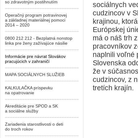
so zdravotným postihnutím
sociálnych vec
cudzincov v S
Operačný program potravinovej
krajinou, ktor
a základnej materiálnej pomoci
2014 – 2020
Európskej úni
má o náš trh z
0800 212 212 - Bezplatná nonstop
linka pre ženy zažívajúce násilie
pracovníkov zo
naplnili voľné
Informácie pre návrat Slovákov
pracujúcich v zahraničí
Slovenska odc
že v súčasnost
MAPA SOCIÁLNYCH SLUŽIEB
cudzincov, z 
tretích krajín.
KALKULAČKA príspevku
na opatrovanie
Akreditácie pre SPOD a SK
a sociálne služby
Zariadenia starostlivosti o deti
do troch rokov