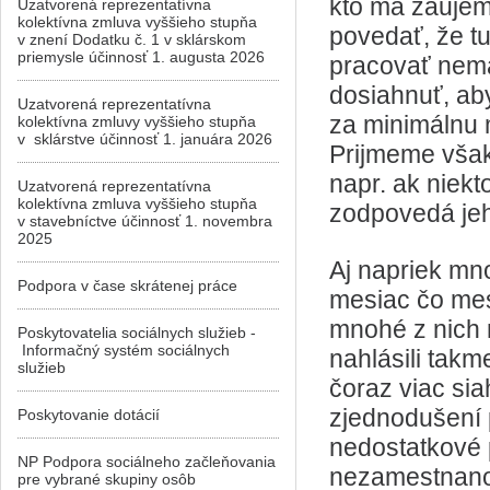
kto má záujem
Uzatvorená reprezentatívna
kolektívna zmluva vyššieho stupňa
povedať, že tu
v znení Dodatku č. 1 v sklárskom
priemysle účinnosť 1. augusta 2026
pracovať nemá
dosiahnuť, aby
Uzatvorená reprezentatívna
za minimálnu m
kolektívna zmluvy vyššieho stupňa
v sklárstve účinnosť 1. januára 2026
Prijmeme však
napr. ak niek
Uzatvorená reprezentatívna
kolektívna zmluva vyššieho stupňa
zodpovedá jeho
v stavebníctve účinnosť 1. novembra
2025
Aj napriek mn
Podpora v čase skrátenej práce
mesiac čo mes
mnohé z nich 
Poskytovatelia sociálnych služieb -
Informačný systém sociálnych
nahlásili takme
služieb
čoraz viac si
zjednodušení p
Poskytovanie dotácií
nedostatkové 
NP Podpora sociálneho začleňovania
nezamestnanos
pre vybrané skupiny osôb