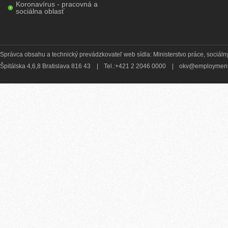
Koronavírus - pracovná a
sociálna oblasť
Správca obsahu a technický prevádzkovateľ web sídla: Ministerstvo práce, sociálny
Špitálska 4,6,8 Bratislava 816 43
|
Tel.:+421 2 2046 0000
|
okv@employment