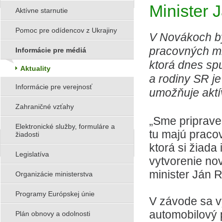
Minister 
Aktívne starnutie
Pomoc pre odídencov z Ukrajiny
V Novákoch b
pracovných mi
Informácie pre médiá
ktorá dnes spu
Aktuality
a rodiny SR je
Informácie pre verejnosť
umožňuje aktív
Zahraničné vzťahy
„Sme pripraven
Elektronické služby, formuláre a
tu majú pracov
žiadosti
ktorá si žiada
Legislatíva
vytvorenie no
minister Ján R
Organizácie ministerstva
Programy Európskej únie
V závode sa v
automobilový p
Plán obnovy a odolnosti