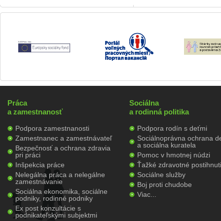
Práca
Sociálna
a zamestnanosť
a rodinná politika
Podpora zamestnanosti
Podpora rodín s deťmi
Zamestnanec a zamestnávateľ
Sociálnoprávna ochrana de
a sociálna kuratela
Bezpečnosť a ochrana zdravia
pri práci
Pomoc v hmotnej núdzi
Inšpekcia práce
Ťažké zdravotné postihnut
Nelegálna práca a nelegálne
Sociálne služby
zamestnávanie
Boj proti chudobe
Sociálna ekonomika, sociálne
Viac...
podniky, rodinné podniky
Ex post konzultácie s
podnikateľskými subjektmi