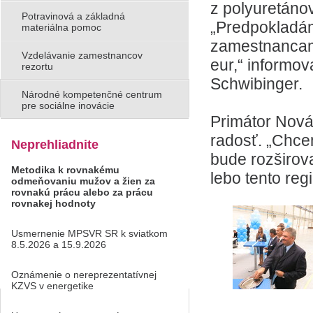
z polyuretáno
Potravinová a základná
„Predpokladáme
materiálna pomoc
zamestnancami,
Vzdelávanie zamestnancov
eur,“ informov
rezortu
Schwibinger.
Národné kompetenčné centrum
pre sociálne inovácie
Primátor Nová
radosť. „Chcem 
Neprehliadnite
bude rozširov
Metodika k rovnakému
lebo tento reg
odmeňovaniu mužov a žien za
rovnakú prácu alebo za prácu
rovnakej hodnoty
Usmernenie MPSVR SR k sviatkom
8.5.2026 a 15.9.2026
Oznámenie o nereprezentatívnej
KZVS v energetike