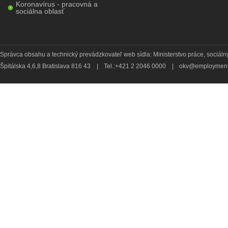
Koronavírus - pracovná a
sociálna oblasť
Správca obsahu a technický prevádzkovateľ web sídla: Ministerstvo práce, sociálny
Špitálska 4,6,8 Bratislava 816 43
|
Tel.:+421 2 2046 0000
|
okv@employment