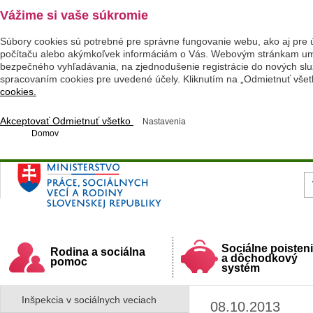
Vážime si vaše súkromie
Súbory cookies sú potrebné pre správne fungovanie webu, ako aj pre 
počítaču alebo akýmkoľvek informáciám o Vás. Webovým stránkam umož
bezpečného vyhľadávania, na zjednodušenie registrácie do nových služ
spracovaním cookies pre uvedené účely. Kliknutím na „Odmietnuť všet
cookies.
Akceptovať
Odmietnuť všetko
Nastavenia
Domov
Ministerstvo práce, sociálnych vecí a rodiny
Slovenskej republiky
Sociálne poisten
Rodina a sociálna
a dôchodkový
pomoc
systém
Inšpekcia v sociálnych veciach
08.10.2013