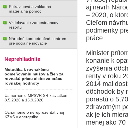
aj návrh Náro
Potravinová a základná
materiálna pomoc
– 2020, o kto
Cieľom návrhu 
Vzdelávanie zamestnancov
rezortu
podmienky pre
práce.
Národné kompetenčné centrum
pre sociálne inovácie
Minister príto
Neprehliadnite
konanie k opa
zvýšenia dôch
Metodika k rovnakému
odmeňovaniu mužov a žien za
renty v roku 
rovnakú prácu alebo za prácu
2014 mal dost
rovnakej hodnoty
dôchodok by m
Usmernenie MPSVR SR k sviatkom
porastú o 5,70 
8.5.2026 a 15.9.2026
zdravotným pos
Oznámenie o nereprezentatívnej
ak je ich mie
KZVS v energetike
menej ako 70 