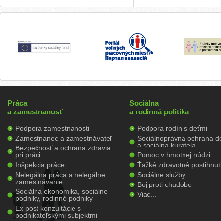
Práca
Sociálna
a zamestnanosť
a rodinná politika
Podpora zamestnanosti
Podpora rodín s deťmi
Zamestnanec a zamestnávateľ
Sociálnoprávna ochrana de
a sociálna kuratela
Bezpečnosť a ochrana zdravia
pri práci
Pomoc v hmotnej núdzi
Inšpekcia práce
Ťažké zdravotné postihnut
Nelegálna práca a nelegálne
Sociálne služby
zamestnávanie
Boj proti chudobe
Sociálna ekonomika, sociálne
Viac...
podniky, rodinné podniky
Ex post konzultácie s
podnikateľskými subjektmi