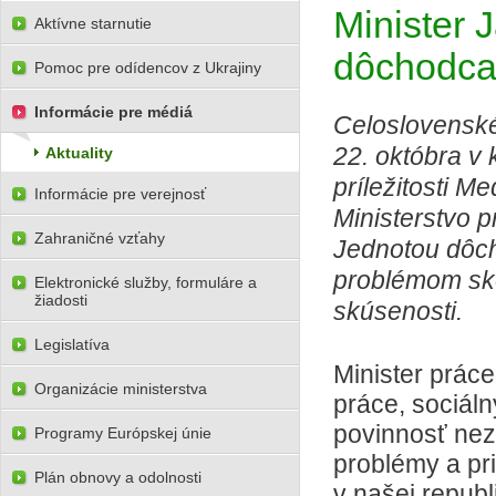
Minister J
Aktívne starnutie
dôchodc
Pomoc pre odídencov z Ukrajiny
Informácie pre médiá
Celoslovenské 
22. októbra v 
Aktuality
príležitosti M
Informácie pre verejnosť
Ministerstvo p
Zahraničné vzťahy
Jednotou dôc
problémom skô
Elektronické služby, formuláre a
žiadosti
skúsenosti.
Legislatíva
Minister práce
Organizácie ministerstva
práce, sociál
povinnosť nez
Programy Európskej únie
problémy a pri
Plán obnovy a odolnosti
v našej republ