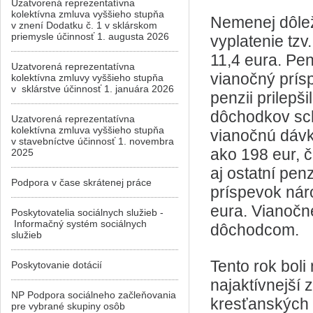
Uzatvorená reprezentatívna
kolektívna zmluva vyššieho stupňa
Nemenej dôlež
v znení Dodatku č. 1 v sklárskom
priemysle účinnosť 1. augusta 2026
vyplatenie tz
11,4 eura. Pe
Uzatvorená reprezentatívna
vianočný prísp
kolektívna zmluvy vyššieho stupňa
v sklárstve účinnosť 1. januára 2026
penzii prilepš
dôchodkov sch
Uzatvorená reprezentatívna
kolektívna zmluva vyššieho stupňa
vianočnú dávk
v stavebníctve účinnosť 1. novembra
ako 198 eur, 
2025
aj ostatní pen
Podpora v čase skrátenej práce
príspevok nár
eura. Vianočn
Poskytovatelia sociálnych služieb -
Informačný systém sociálnych
dôchodcom.
služieb
Tento rok boli
Poskytovanie dotácií
najaktívnejší
NP Podpora sociálneho začleňovania
kresťanských 
pre vybrané skupiny osôb