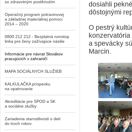
so zdravotným postihnutím
dosiahli pekné
dôstojnými re
Operačný program potravinovej
a základnej materiálnej pomoci
2014 – 2020
O pestrý kultú
konzervatória
0800 212 212 - Bezplatná nonstop
linka pre ženy zažívajúce násilie
a spevácky súb
Marcin.
Informácie pre návrat Slovákov
pracujúcich v zahraničí
MAPA SOCIÁLNYCH SLUŽIEB
KALKULAČKA príspevku
na opatrovanie
Akreditácie pre SPOD a SK
a sociálne služby
Zariadenia starostlivosti o deti
do troch rokov