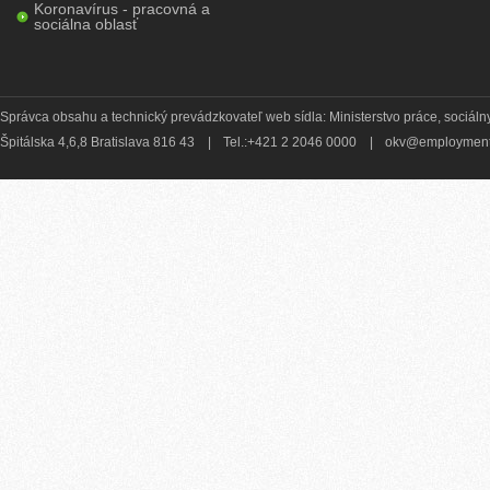
Koronavírus - pracovná a
sociálna oblasť
Správca obsahu a technický prevádzkovateľ web sídla: Ministerstvo práce, sociálny
Špitálska 4,6,8 Bratislava 816 43
|
Tel.:+421 2 2046 0000
|
okv@employment