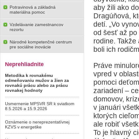
aby žili ako d
Potravinová a základná
materiálna pomoc
Dragúňová, kto
detí. „Vo vyno
Vzdelávanie zamestnancov
rezortu
od šesť až po
rodine. Takže 
Národné kompetenčné centrum
pre sociálne inovácie
boli ich rodičm
Neprehliadnite
Práve minulor
vpred v oblast
Metodika k rovnakému
odmeňovaniu mužov a žien za
pomoci deťom 
rovnakú prácu alebo za prácu
zariadení – ce
rovnakej hodnoty
domovov, krízo
Usmernenie MPSVR SR k sviatkom
v januári všet
8.5.2026 a 15.9.2026
ktorých cieľom
Oznámenie o nereprezentatívnej
ale robiť všet
KZVS v energetike
To je hlavný c