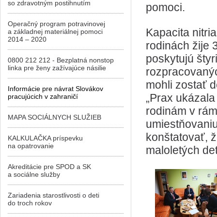
so zdravotným postihnutím
pomoci.
Operačný program potravinovej
Kapacita nitri
a základnej materiálnej pomoci
2014 – 2020
rodinách žije 
poskytujú šty
0800 212 212 - Bezplatná nonstop
linka pre ženy zažívajúce násilie
rozpracovanýc
mohli zostať 
Informácie pre návrat Slovákov
„Prax ukázala
pracujúcich v zahraničí
rodinám v rám
MAPA SOCIÁLNYCH SLUŽIEB
umiestňovaniu
konštatovať, ž
KALKULAČKA príspevku
na opatrovanie
maloletých det
Akreditácie pre SPOD a SK
a sociálne služby
Zariadenia starostlivosti o deti
do troch rokov