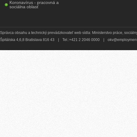
Koronavírus - pracovná a
sociálna oblasť
Správca obsahu a technický prevádzkovateľ web sídla: Ministerstvo práce, sociálny
Špitálska 4,6,8 Bratislava 816 43
|
Tel.:+421 2 2046 0000
|
okv@employment