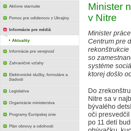
Minister n
Aktívne starnutie
v Nitre
Pomoc pre odídencov z Ukrajiny
Informácie pre médiá
Minister práce
Centrum pre de
Aktuality
rekonštrukcie s
Informácie pre verejnosť
so zamestnan
Zahraničné vzťahy
systéme sociál
ktorej došlo o
Elektronické služby, formuláre a
žiadosti
Do zrekonštruo
Legislatíva
Nitre sa v naj
Organizácie ministerstva
bývalého dets
oči presvedčil
Programy Európskej únie
po 11 detí bud
Plán obnovy a odolnosti
obývačku, kuc