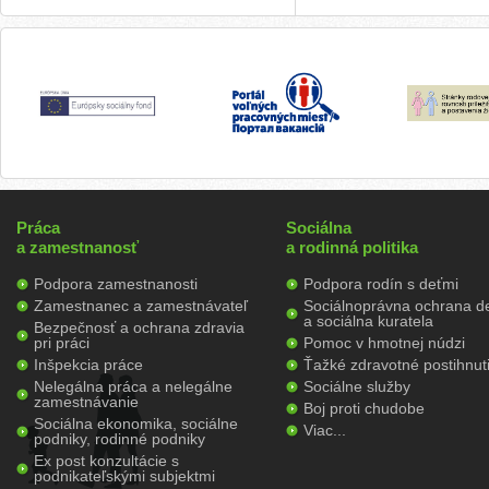
Práca
Sociálna
a zamestnanosť
a rodinná politika
Podpora zamestnanosti
Podpora rodín s deťmi
Zamestnanec a zamestnávateľ
Sociálnoprávna ochrana de
a sociálna kuratela
Bezpečnosť a ochrana zdravia
pri práci
Pomoc v hmotnej núdzi
Inšpekcia práce
Ťažké zdravotné postihnut
Nelegálna práca a nelegálne
Sociálne služby
zamestnávanie
Boj proti chudobe
Sociálna ekonomika, sociálne
Viac...
podniky, rodinné podniky
Ex post konzultácie s
podnikateľskými subjektmi