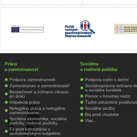
Práca
Sociálna
a zamestnanosť
a rodinná politika
Podpora zamestnanosti
Podpora rodín s deťmi
Zamestnanec a zamestnávateľ
Sociálnoprávna ochrana de
a sociálna kuratela
Bezpečnosť a ochrana zdravia
pri práci
Pomoc v hmotnej núdzi
Inšpekcia práce
Ťažké zdravotné postihnut
Nelegálna práca a nelegálne
Sociálne služby
zamestnávanie
Boj proti chudobe
Sociálna ekonomika, sociálne
Viac...
podniky, rodinné podniky
Ex post konzultácie s
podnikateľskými subjektmi