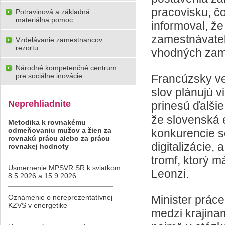
pracovisku, čo
Potravinová a základná
materiálna pomoc
informoval, že
zamestnávate
Vzdelávanie zamestnancov
rezortu
vhodných zam
Národné kompetenčné centrum
pre sociálne inovácie
Francúzsky ve
slov plánujú v
Neprehliadnite
prinesú ďalši
že slovenská 
Metodika k rovnakému
odmeňovaniu mužov a žien za
konkurencie s
rovnakú prácu alebo za prácu
digitalizácie,
rovnakej hodnoty
tromf, ktorý m
Usmernenie MPSVR SR k sviatkom
Leonzi.
8.5.2026 a 15.9.2026
Oznámenie o nereprezentatívnej
Minister práce
KZVS v energetike
medzi krajina