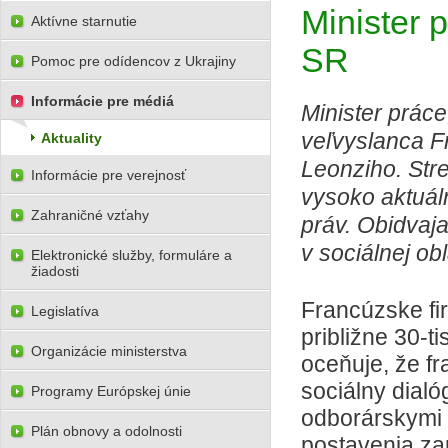
Minister 
Aktívne starnutie
SR
Pomoc pre odídencov z Ukrajiny
Informácie pre médiá
Minister práce
veľvyslanca F
Aktuality
Leonziho. Stre
Informácie pre verejnosť
vysoko aktuál
Zahraničné vzťahy
práv. Obidvaja
v sociálnej obl
Elektronické služby, formuláre a
žiadosti
Francúzske fi
Legislatíva
približne 30-t
Organizácie ministerstva
oceňuje, že f
sociálny dialó
Programy Európskej únie
odborárskymi 
Plán obnovy a odolnosti
postavenia za