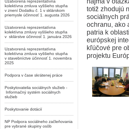
najmä v otázka
Uzatvorená reprezentatívna
kolektívna zmluva vyššieho stupňa
totiž zhodujú 
v znení Dodatku č. 1 v sklárskom
priemysle účinnosť 1. augusta 2026
sociálnych pr
ochranu, ako 
Uzatvorená reprezentatívna
patria k oblas
kolektívna zmluvy vyššieho stupňa
v sklárstve účinnosť 1. januára 2026
európskej int
kľúčové pre o
Uzatvorená reprezentatívna
kolektívna zmluva vyššieho stupňa
projektu Európ
v stavebníctve účinnosť 1. novembra
2025
Podpora v čase skrátenej práce
Poskytovatelia sociálnych služieb -
Informačný systém sociálnych
služieb
Poskytovanie dotácií
NP Podpora sociálneho začleňovania
pre vybrané skupiny osôb