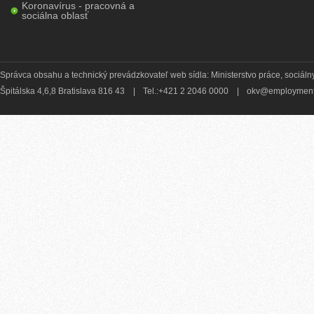
Koronavírus - pracovná a
sociálna oblasť
Správca obsahu a technický prevádzkovateľ web sídla: Ministerstvo práce, sociálny
Špitálska 4,6,8 Bratislava 816 43
|
Tel.:+421 2 2046 0000
|
okv@employment