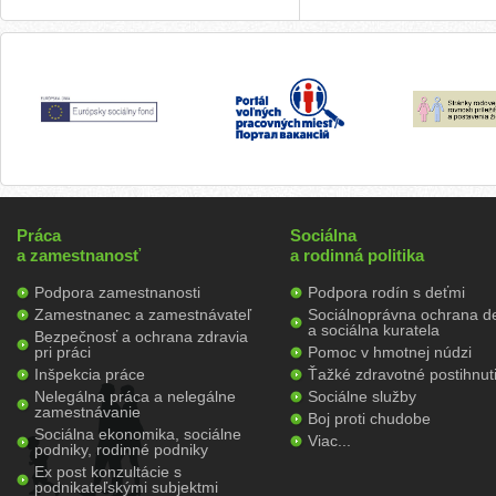
Práca
Sociálna
a zamestnanosť
a rodinná politika
Podpora zamestnanosti
Podpora rodín s deťmi
Zamestnanec a zamestnávateľ
Sociálnoprávna ochrana de
a sociálna kuratela
Bezpečnosť a ochrana zdravia
pri práci
Pomoc v hmotnej núdzi
Inšpekcia práce
Ťažké zdravotné postihnut
Nelegálna práca a nelegálne
Sociálne služby
zamestnávanie
Boj proti chudobe
Sociálna ekonomika, sociálne
Viac...
podniky, rodinné podniky
Ex post konzultácie s
podnikateľskými subjektmi