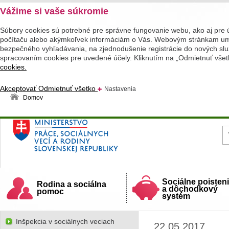
Vážime si vaše súkromie
Súbory cookies sú potrebné pre správne fungovanie webu, ako aj pre 
počítaču alebo akýmkoľvek informáciám o Vás. Webovým stránkam umož
bezpečného vyhľadávania, na zjednodušenie registrácie do nových služ
spracovaním cookies pre uvedené účely. Kliknutím na „Odmietnuť všet
cookies.
Akceptovať
Odmietnuť všetko
Nastavenia
Domov
Ministerstvo práce, sociálnych vecí a rodiny
Slovenskej republiky
Sociálne poisten
Rodina a sociálna
a dôchodkový
pomoc
systém
Inšpekcia v sociálnych veciach
22.05.2017