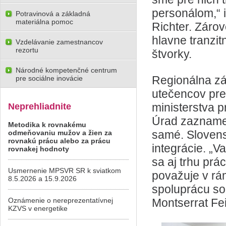
personálom,“ 
Potravinová a základná
materiálna pomoc
Richter. Záro
hlavne tranzit
Vzdelávanie zamestnancov
rezortu
štvorky.
Národné kompetenčné centrum
Regionálna z
pre sociálne inovácie
utečencov pre
ministerstva 
Neprehliadnite
Úrad zaznamen
Metodika k rovnakému
samé. Slovens
odmeňovaniu mužov a žien za
rovnakú prácu alebo za prácu
integrácie. „V
rovnakej hodnoty
sa aj trhu prá
Usmernenie MPSVR SR k sviatkom
považuje v rám
8.5.2026 a 15.9.2026
spoluprácu so
Oznámenie o nereprezentatívnej
Montserrat Fe
KZVS v energetike