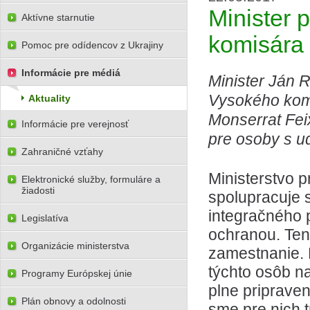
Minister 
Aktívne starnutie
komisár
Pomoc pre odídencov z Ukrajiny
Informácie pre médiá
Minister Ján R
Vysokého kom
Aktuality
Monserrat Fei
Informácie pre verejnosť
pre osoby s 
Zahraničné vzťahy
Ministerstvo p
Elektronické služby, formuláre a
žiadosti
spolupracuje 
integračného
Legislatíva
ochranou. Ten 
Organizácie ministerstva
zamestnanie. 
týchto osôb n
Programy Európskej únie
plne priprave
Plán obnovy a odolnosti
sme pre nich 