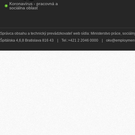
Koronavírus - pracovná a
sociálna oblasť
Správca obsahu a technický prevádzkovateľ web sídla: Ministerstvo práce, sociálny
Špitálska 4,6,8 Bratislava 816 43
|
Tel.:+421 2 2046 0000
|
okv@employment