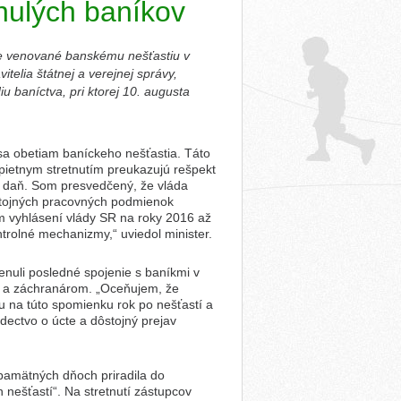
snulých baníkov
 je venované banskému nešťastiu v
itelia štátnej a verejnej správy,
u baníctva, pri ktorej 10. augusta
 sa obetiam baníckeho nešťastia. Táto
o pietnym stretnutím preukazujú rešpekt
šiu daň. Som presvedčený, že vláda
ôstojných pracovných podmienok
m vyhlásení vlády SR na roky 2016 až
trolné mechanizmy,“ uviedol minister.
enuli posledné spojenie s baníkmi v
om a záchranárom. „Oceňujem, že
u na túto spomienku rok po nešťastí a
edectvo o úcte a dôstojný prejav
pamätných dňoch priradila do
nešťastí“. Na stretnutí zástupcov