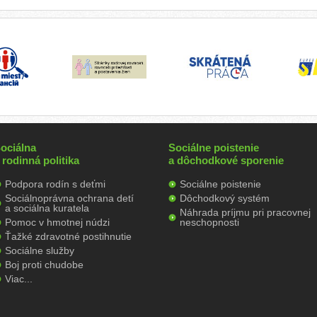
ociálna
Sociálne poistenie
 rodinná politika
a dôchodkové sporenie
Podpora rodín s deťmi
Sociálne poistenie
Sociálnoprávna ochrana detí
Dôchodkový systém
a sociálna kuratela
Náhrada príjmu pri pracovnej
Pomoc v hmotnej núdzi
neschopnosti
Ťažké zdravotné postihnutie
Sociálne služby
Boj proti chudobe
Viac...