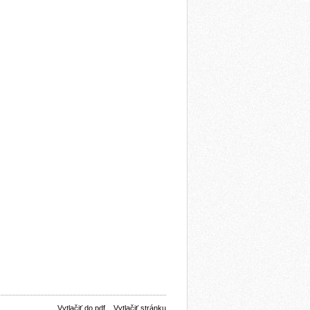
Vytlačiť do pdf
Vytlačiť stránku