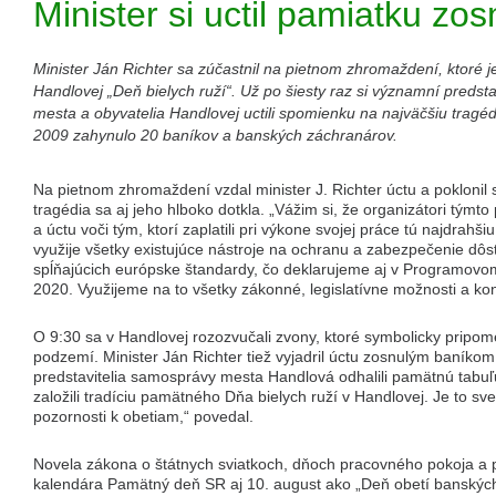
Minister si uctil pamiatku zo
Minister Ján Richter sa zúčastnil na pietnom zhromaždení, ktoré
Handlovej „Deň bielych ruží“. Už po šiesty raz si významní predstav
mesta a obyvatelia Handlovej uctili spomienku na najväčšiu tragédi
2009 zahynulo 20 baníkov a banských záchranárov.
Na pietnom zhromaždení vzdal minister J. Richter úctu a poklonil
tragédia sa aj jeho hlboko dotkla. „Vážim si, že organizátori týmt
a úctu voči tým, ktorí zaplatili pri výkone svojej práce tú najdrah
využije všetky existujúce nástroje na ochranu a zabezpečenie d
spĺňajúcich európske štandardy, čo deklarujeme aj v Programovo
2020. Využijeme na to všetky zákonné, legislatívne možnosti a kon
O 9:30 sa v Handlovej rozozvučali zvony, ktoré symbolicky pripom
podzemí. Minister Ján Richter tiež vyjadril úctu zosnulým baník
predstavitelia samosprávy mesta Handlová odhalili pamätnú tabuľ
založili tradíciu pamätného Dňa bielych ruží v Handlovej. Je to sv
pozornosti k obetiam,“ povedal.
Novela zákona o štátnych sviatkoch, dňoch pracovného pokoja a 
kalendára Pamätný deň SR aj 10. august ako „Deň obetí banských 