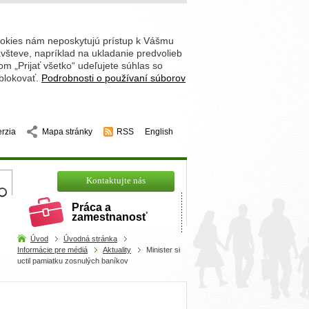
ookies nám neposkytujú prístup k Vášmu
števe, napríklad na ukladanie predvolieb
 „Prijať všetko“ udeľujete súhlas so
 blokovať.
Podrobnosti o používaní súborov
erzia
Mapa stránky
RSS
English
hľadajte
Kontaktujte nás
Práca a
zamestnanosť
Úvod
Úvodná stránka
Informácie pre médiá
Aktuality
Minister si
uctil pamiatku zosnulých baníkov