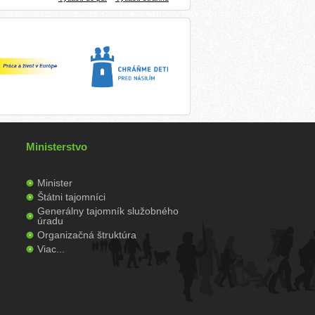
Ministerstvo
Minister
Štátni tajomníci
Generálny tajomník služobného
úradu
Organizačná štruktúra
Viac...