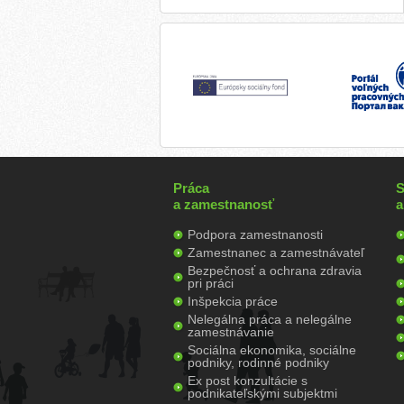
Práca
S
a zamestnanosť
a
Podpora zamestnanosti
Zamestnanec a zamestnávateľ
Bezpečnosť a ochrana zdravia
pri práci
Inšpekcia práce
Nelegálna práca a nelegálne
zamestnávanie
Sociálna ekonomika, sociálne
podniky, rodinné podniky
Ex post konzultácie s
podnikateľskými subjektmi