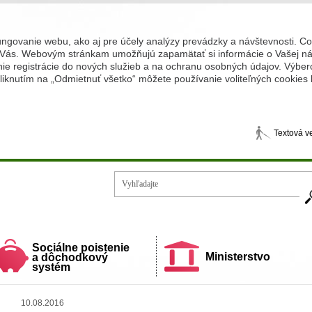
ungovanie webu, ako aj pre účely analýzy prevádzky a návštevnosti. C
Vás. Webovým stránkam umožňujú zapamätať si informácie o Vašej náv
 registrácie do nových služieb a na ochranu osobných údajov. Výberom
iknutím na „Odmietnuť všetko“ môžete používanie voliteľných cookies
Textová v
Vy
ecí a rodiny
Sociálne poistenie
Ministerstvo
a dôchodkový
systém
10.08.2016