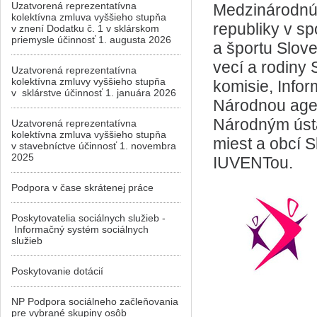
Uzatvorená reprezentatívna
Medzinárodnú 
kolektívna zmluva vyššieho stupňa
republiky v sp
v znení Dodatku č. 1 v sklárskom
priemysle účinnosť 1. augusta 2026
a športu Slove
vecí a rodiny
Uzatvorená reprezentatívna
kolektívna zmluvy vyššieho stupňa
komisie, Info
v sklárstve účinnosť 1. januára 2026
Národnou agen
Národným úst
Uzatvorená reprezentatívna
kolektívna zmluva vyššieho stupňa
miest a obcí 
v stavebníctve účinnosť 1. novembra
2025
IUVENTou.
Podpora v čase skrátenej práce
Poskytovatelia sociálnych služieb -
Informačný systém sociálnych
služieb
Poskytovanie dotácií
NP Podpora sociálneho začleňovania
pre vybrané skupiny osôb