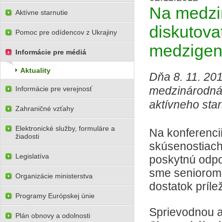
Na medzin
Aktívne starnutie
diskutova
Pomoc pre odídencov z Ukrajiny
medzigene
Informácie pre médiá
Aktuality
Dňa 8. 11. 20
medzinárodná 
Informácie pre verejnosť
aktívneho star
Zahraničné vzťahy
Elektronické služby, formuláre a
Na konferencii
žiadosti
skúsenostiach v
Legislatíva
poskytnú odpor
sme seniorom v
Organizácie ministerstva
dostatok prílež
Programy Európskej únie
Sprievodnou ak
Plán obnovy a odolnosti