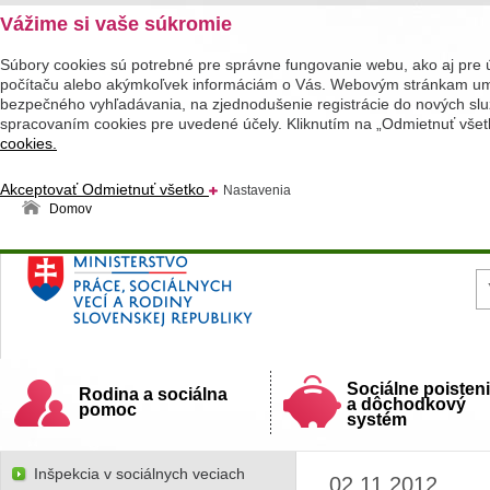
Vážime si vaše súkromie
Súbory cookies sú potrebné pre správne fungovanie webu, ako aj pre 
počítaču alebo akýmkoľvek informáciám o Vás. Webovým stránkam umož
bezpečného vyhľadávania, na zjednodušenie registrácie do nových služ
spracovaním cookies pre uvedené účely. Kliknutím na „Odmietnuť všet
cookies.
Akceptovať
Odmietnuť všetko
Nastavenia
Domov
Ministerstvo práce, sociálnych vecí a rodiny
Slovenskej republiky
Sociálne poisten
Rodina a sociálna
a dôchodkový
pomoc
systém
Inšpekcia v sociálnych veciach
02.11.2012