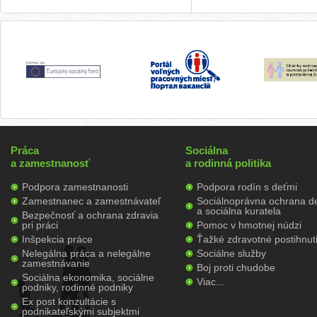
Práca
Sociálna
a zamestnanosť
a rodinná politika
Podpora zamestnanosti
Podpora rodín s deťmi
Zamestnanec a zamestnávateľ
Sociálnoprávna ochrana de
a sociálna kuratela
Bezpečnosť a ochrana zdravia
pri práci
Pomoc v hmotnej núdzi
Inšpekcia práce
Ťažké zdravotné postihnut
Nelegálna práca a nelegálne
Sociálne služby
zamestnávanie
Boj proti chudobe
Sociálna ekonomika, sociálne
Viac...
podniky, rodinné podniky
Ex post konzultácie s
podnikateľskými subjektmi