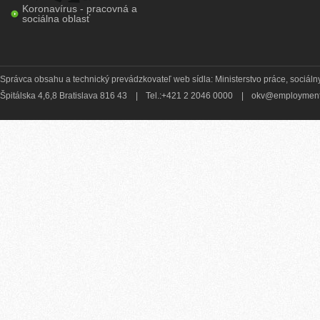
Koronavírus - pracovná a
sociálna oblasť
Správca obsahu a technický prevádzkovateľ web sídla: Ministerstvo práce, sociálny
Špitálska 4,6,8 Bratislava 816 43
|
Tel.:+421 2 2046 0000
|
okv@employment