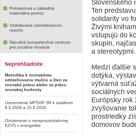
Slovenského i
Potravinová a základná
Ten predstavu
materiálna pomoc
solidarity vo 
Vzdelávanie zamestnancov
Živými kniham
rezortu
vstupujú do k
skupín, najčas
Národné kompetenčné centrum
pre sociálne inovácie
a stereotypmi.
Neprehliadnite
Medzi ďalšie s
dotýka, výsta
Metodika k rovnakému
odmeňovaniu mužov a žien za
výtvarná súťa
rovnakú prácu alebo za prácu
rovnakej hodnoty
sociálnych vec
Európsky rok 
Usmernenie MPSVR SR k sviatkom
zvyšovanie to
8.5.2026 a 15.9.2026
prostriedky zí
Oznámenie o nereprezentatívnej
domovov bude
KZVS v energetike