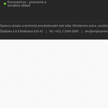
Koronavírus - pracovná a
sociálna oblasť
Správca obsahu a technický prevádzkovateľ web sídla: Ministerstvo práce, sociálny
Špitálska 4,6,8 Bratislava 816 43
|
Tel.:+421 2 2046 0000
|
okv@employment