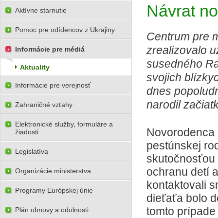
Návrat n
Aktívne starnutie
Pomoc pre odídencov z Ukrajiny
Centrum pre 
zrealizovalo u
Informácie pre médiá
susedného Rak
Aktuality
svojich blízk
Informácie pre verejnosť
dnes popoludní
narodil začiat
Zahraničné vzťahy
Elektronické služby, formuláre a
Novorodenca m
žiadosti
pestúnskej ro
Legislatíva
skutočnosťou
ochranu detí 
Organizácie ministerstva
kontaktovali 
Programy Európskej únie
dieťaťa bolo d
tomto prípade 
Plán obnovy a odolnosti