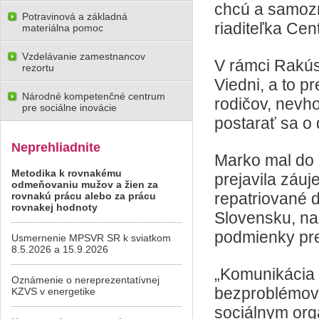
chcú a samozr
Potravinová a základná
riaditeľka Cen
materiálna pomoc
Vzdelávanie zamestnancov
V rámci Rakús
rezortu
Viedni, a to p
Národné kompetenčné centrum
rodičov, nevh
pre sociálne inovácie
postarať sa o 
Neprehliadnite
Marko mal do i
Metodika k rovnakému
prejavila záuj
odmeňovaniu mužov a žien za
repatriované 
rovnakú prácu alebo za prácu
rovnakej hodnoty
Slovensku, na
podmienky pre
Usmernenie MPSVR SR k sviatkom
8.5.2026 a 15.9.2026
„Komunikácia 
Oznámenie o nereprezentatívnej
bezproblémová
KZVS v energetike
sociálnym org