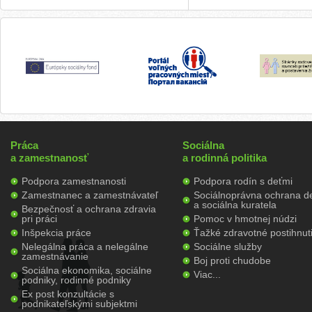
Práca
Sociálna
a zamestnanosť
a rodinná politika
Podpora zamestnanosti
Podpora rodín s deťmi
Zamestnanec a zamestnávateľ
Sociálnoprávna ochrana de
a sociálna kuratela
Bezpečnosť a ochrana zdravia
pri práci
Pomoc v hmotnej núdzi
Inšpekcia práce
Ťažké zdravotné postihnut
Nelegálna práca a nelegálne
Sociálne služby
zamestnávanie
Boj proti chudobe
Sociálna ekonomika, sociálne
Viac...
podniky, rodinné podniky
Ex post konzultácie s
podnikateľskými subjektmi