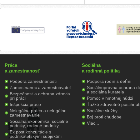
Práca
Sociálna
a zamestnanosť
a rodinná politika
Podpora zamestnanosti
Podpora rodín s deťmi
Zamestnanec a zamestnávateľ
Sociálnoprávna ochrana de
a sociálna kuratela
Bezpečnosť a ochrana zdravia
pri práci
Pomoc v hmotnej núdzi
Inšpekcia práce
Ťažké zdravotné postihnut
Nelegálna práca a nelegálne
Sociálne služby
zamestnávanie
Boj proti chudobe
Sociálna ekonomika, sociálne
Viac...
podniky, rodinné podniky
Ex post konzultácie s
podnikateľskými subjektmi