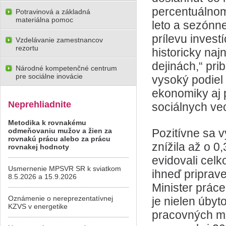
percentuálnom
Potravinová a základná
materiálna pomoc
leto a sezónn
prílevu invest
Vzdelávanie zamestnancov
rezortu
historicky na
dejinách,“ pri
Národné kompetenčné centrum
pre sociálne inovácie
vysoký podiel
ekonomiky aj p
Neprehliadnite
sociálnych vec
Metodika k rovnakému
odmeňovaniu mužov a žien za
Pozitívne sa v
rovnakú prácu alebo za prácu
znížila až o 
rovnakej hodnoty
evidovali cel
Usmernenie MPSVR SR k sviatkom
ihneď priprave
8.5.2026 a 15.9.2026
Minister práce
Oznámenie o nereprezentatívnej
je nielen úby
KZVS v energetike
pracovných mi