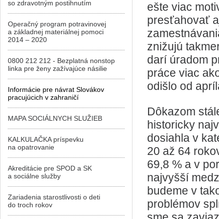
so zdravotným postihnutím
ešte viac mot
presťahovať a
Operačný program potravinovej
zamestnávani
a základnej materiálnej pomoci
2014 – 2020
znižujú takmer
darí úradom p
0800 212 212 - Bezplatná nonstop
linka pre ženy zažívajúce násilie
práce viac ak
odišlo od aprí
Informácie pre návrat Slovákov
pracujúcich v zahraničí
Dôkazom stále 
MAPA SOCIÁLNYCH SLUŽIEB
historicky naj
dosiahla v kat
KALKULAČKA príspevku
na opatrovanie
20 až 64 roko
69,8 % a v po
Akreditácie pre SPOD a SK
najvyšší medz
a sociálne služby
budeme v tako
Zariadenia starostlivosti o deti
problémov spl
do troch rokov
sme sa zaviaz