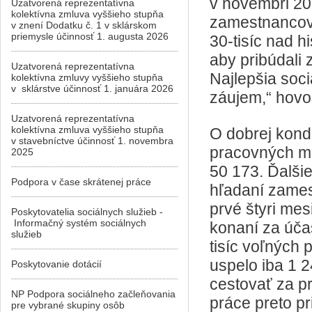
v novembri 20
Uzatvorená reprezentatívna
kolektívna zmluva vyššieho stupňa
zamestnancov. 
v znení Dodatku č. 1 v sklárskom
priemysle účinnosť 1. augusta 2026
30-tisíc nad hi
aby pribúdali
Uzatvorená reprezentatívna
Najlepšia soci
kolektívna zmluvy vyššieho stupňa
v sklárstve účinnosť 1. januára 2026
záujem,“ hovor
Uzatvorená reprezentatívna
kolektívna zmluva vyššieho stupňa
O dobrej kondí
v stavebníctve účinnosť 1. novembra
pracovných mi
2025
50 173. Ďalši
Podpora v čase skrátenej práce
hľadaní zames
prvé štyri mes
Poskytovatelia sociálnych služieb -
Informačný systém sociálnych
konaní za úča
služieb
tisíc voľných
uspelo iba 1 
Poskytovanie dotácií
cestovať za pr
NP Podpora sociálneho začleňovania
práce preto p
pre vybrané skupiny osôb