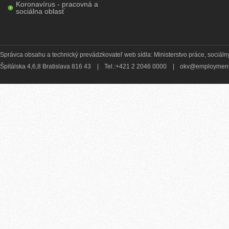
Koronavírus - pracovná a
sociálna oblasť
Správca obsahu a technický prevádzkovateľ web sídla: Ministerstvo práce, sociálny
Špitálska 4,6,8 Bratislava 816 43
|
Tel.:+421 2 2046 0000
|
okv@employment