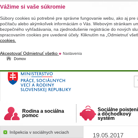
Vážime si vaše súkromie
Súbory cookies sú potrebné pre správne fungovanie webu, ako aj pre 
počítaču alebo akýmkoľvek informáciám o Vás. Webovým stránkam umož
bezpečného vyhľadávania, na zjednodušenie registrácie do nových služ
spracovaním cookies pre uvedené účely. Kliknutím na „Odmietnuť všet
cookies.
Akceptovať
Odmietnuť všetko
Nastavenia
Domov
Ministerstvo práce, sociálnych vecí a rodiny
Slovenskej republiky
Sociálne poisten
Rodina a sociálna
a dôchodkový
pomoc
systém
Inšpekcia v sociálnych veciach
19.05.2017