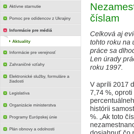
Nezamestn
Aktívne starnutie
číslam
Pomoc pre odídencov z Ukrajiny
Informácie pre médiá
Celková aj ev
tohto roku na
Aktuality
práce sa dlhod
Informácie pre verejnosť
Len úrady prác
Zahraničné vzťahy
roku 1997.
Elektronické služby, formuláre a
žiadosti
V apríli 2017
7,74 %, oproti
Legislatíva
percentuálneh
Organizácie ministerstva
histórii samos
%. „Ak toto čí
Programy Európskej únie
nezamestnanos
Plán obnovy a odolnosti
dosiahnuť čo n