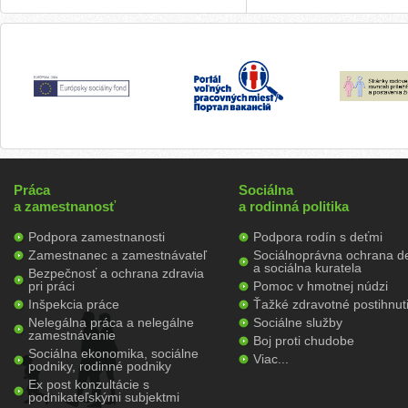
Práca
Sociálna
a zamestnanosť
a rodinná politika
Podpora zamestnanosti
Podpora rodín s deťmi
Zamestnanec a zamestnávateľ
Sociálnoprávna ochrana de
a sociálna kuratela
Bezpečnosť a ochrana zdravia
pri práci
Pomoc v hmotnej núdzi
Inšpekcia práce
Ťažké zdravotné postihnut
Nelegálna práca a nelegálne
Sociálne služby
zamestnávanie
Boj proti chudobe
Sociálna ekonomika, sociálne
Viac...
podniky, rodinné podniky
Ex post konzultácie s
podnikateľskými subjektmi