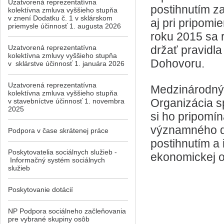
Uzatvorená reprezentatívna
postihnutím za
kolektívna zmluva vyššieho stupňa
v znení Dodatku č. 1 v sklárskom
aj pri pripom
priemysle účinnosť 1. augusta 2026
roku 2015 sa 
Uzatvorená reprezentatívna
držať pravidla
kolektívna zmluvy vyššieho stupňa
Dohovoru.
v sklárstve účinnosť 1. januára 2026
Uzatvorená reprezentatívna
Medzinárodný 
kolektívna zmluva vyššieho stupňa
Organizácia s
v stavebníctve účinnosť 1. novembra
2025
si ho pripomí
významného d
Podpora v čase skrátenej práce
postihnutím a i
Poskytovatelia sociálnych služieb -
ekonomickej ob
Informačný systém sociálnych
služieb
Poskytovanie dotácií
NP Podpora sociálneho začleňovania
pre vybrané skupiny osôb