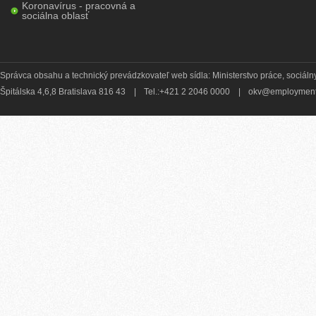
Koronavírus - pracovná a
sociálna oblasť
Správca obsahu a technický prevádzkovateľ web sídla: Ministerstvo práce, sociálny
Špitálska 4,6,8 Bratislava 816 43
|
Tel.:+421 2 2046 0000
|
okv@employment