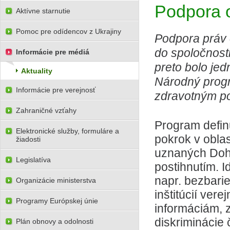
Podpora 
Aktívne starnutie
Pomoc pre odídencov z Ukrajiny
Podpora práv 
do spoločnosti
Informácie pre médiá
preto bolo jed
Aktuality
Národný progr
Informácie pre verejnosť
zdravotným po
Zahraničné vzťahy
Program defin
Elektronické služby, formuláre a
pokrok v obla
žiadosti
uznaných Doh
Legislatíva
postihnutím. I
napr. bezbari
Organizácie ministerstva
inštitúcií ver
Programy Európskej únie
informáciám, 
diskriminácie
Plán obnovy a odolnosti