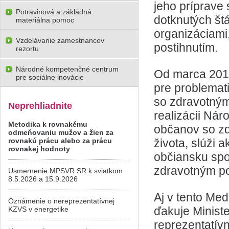
jeho príprave 
Potravinová a základná
dotknutých štá
materiálna pomoc
organizáciami
Vzdelávanie zamestnancov
postihnutím.
rezortu
Národné kompetenčné centrum
Od marca 201
pre sociálne inovácie
pre problema
so zdravotným
Neprehliadnite
realizácii Ná
Metodika k rovnakému
občanov so zd
odmeňovaniu mužov a žien za
rovnakú prácu alebo za prácu
života, slúži 
rovnakej hodnoty
občiansku spol
zdravotným pos
Usmernenie MPSVR SR k sviatkom
8.5.2026 a 15.9.2026
Aj v tento Me
Oznámenie o nereprezentatívnej
ďakuje Minist
KZVS v energetike
reprezentatív