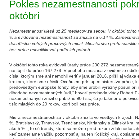
Pokles nezamestnanosti pokr
októbri
Nezamestnanosť klesá už 25 mesiacov za sebou. V októbri tohto r
% a evidovaná nezamestnanosť sa znížila na 6,14 %. Zamestnávat
desaťtisíce voľných pracovných miest. Ministerstvo preto spustilo ď
bez práce rekvalifikovať podľa ich potrieb.
V októbri tohto roka evidovali úrady práce 200 272 nezamestnanýc
nastúpiť do práce 167 278. V priebehu mesiaca z evidencie odišlo v
čísla, ktorým sme ani nemohli veriť v januári 2016, prišli aj vďa
krokom, ktoré sme učinili. Oceňujem prístup ministerstva práce, kt
predovšetkým európske fondy, aby sme urobili výrazný posun pri 
dlhodobo nezamestnaných ľudí,“ hovorí predseda vlády Robert Fi
nezamestnaných znížil o približne 90-tisíc, čo je takmer o polovic
tisíc mladých do 29 rokov, ktorí boli bez práce.
Miera nezamestnanosti sa v októbri znížila vo všetkých krajoch. Na
%. Bratislavský, Trnavský, Trenčiansky, Nitriansky a Žilinský kra
ako 5 %. „To sú trendy, ktoré sa možno pred rokom zdali nedosia
keď zameriame väčšiu pozornosť aj na ten Košický kraj, dosiahnem