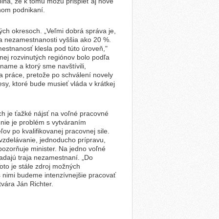
pĺňa, že k tomu môžu prispieť aj nové
lnom podnikaní.
ch okresoch. „Veľmi dobrá správa je,
a nezamestnanosti vyššia ako 20 %.
estnanosť klesla pod túto úroveň,"
j rozvinutých regiónov bolo podľa
ame a ktorý sme navštívili,
 práce, pretože po schválení novely
y, ktoré bude musieť vláda v krátkej
ch je ťažké nájsť na voľné pracovné
 nie je problém s vytváraním
v po kvalifikovanej pracovnej sile.
e, vzdelávanie, jednoducho prípravu,
upozorňuje minister. Na jedno voľné
padajú traja nezamestnaní. „Do
oto je stále zdroj možných
s nimi budeme intenzívnejšie pracovať
tvára Ján Richter.