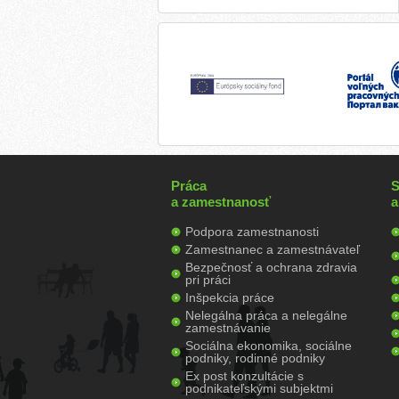
Práca
S
a zamestnanosť
a
Podpora zamestnanosti
Zamestnanec a zamestnávateľ
Bezpečnosť a ochrana zdravia
pri práci
Inšpekcia práce
Nelegálna práca a nelegálne
zamestnávanie
Sociálna ekonomika, sociálne
podniky, rodinné podniky
Ex post konzultácie s
podnikateľskými subjektmi