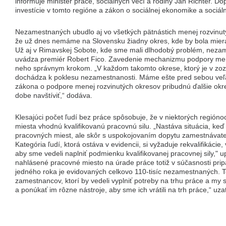
informuje minister práce, sociálnych vecí a rodiny Ján Richter. Do
investície v tomto regióne a zákon o sociálnej ekonomike a sociá
Nezamestnaných ubudlo aj vo všetkých pätnástich menej rozvinutý
že už dnes nemáme na Slovensku žiadny okres, kde by bola mier
Už aj v Rimavskej Sobote, kde sme mali dlhodobý problém, nezam
uvádza premiér Robert Fico. Zavedenie mechanizmu podpory mene
neho správnym krokom. „V každom takomto okrese, ktorý je v zozn
dochádza k poklesu nezamestnanosti. Máme ešte pred sebou veľa
zákona o podpore menej rozvinutých okresov pribudnú ďalšie okres
dobe navštíviť,“ dodáva.
Klesajúci počet ľudí bez práce spôsobuje, že v niektorých regióno
miesta vhodnú kvalifikovanú pracovnú silu. „Nastáva situácia, keď
pracovných miest, ale skôr s uspokojovaním dopytu zamestnávateľo
Kategória ľudí, ktorá ostáva v evidencii, si vyžaduje rekvalifikáci
aby sme vedeli naplniť podmienku kvalifikovanej pracovnej sily," 
nahlásené pracovné miesto na úrade práce totiž v súčasnosti pri
jedného roka je evidovaných celkovo 110-tisíc nezamestnaných. T
zamestnancov, ktorí by vedeli vyplniť potreby na trhu práce a my 
a ponúkať im rôzne nástroje, aby sme ich vrátili na trh práce,“ uza