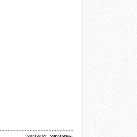
Vytlačiť do pdf
Vytlačiť stránku