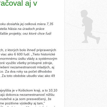
ačoval aj v
oku dosiahla jej celková miera 7,35
elia hlásia na úradoch práce
alšie projekty, cez ktoré chce ľudí
h, z ktorých bolo ihneď pripravených
iac ako 6 600 ľudí. „Tieto historické
ka enormnému úsiliu vlády a systémovým
oré využilo všetky prístupné zdroje,
riešení nezamestnanosti mladých, aj
co. Za dva roky sa počet dlhodobo
u. Za toto obdobie ubudlo viac ako 49
jvyššia je v Košickom kraji, a to 10,10
j majú dokonca nezamestnanosť nižšiu
hnuteľné a ja som presvedčený, že
e pozitívne výsledky aj tam,“