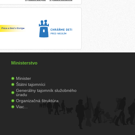
Ministerstvo
Minister
Štátni tajomníci
Generálny tajomník služobného
úradu
Organizačná štruktúra
Viac...