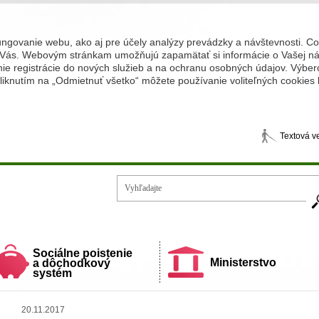
ungovanie webu, ako aj pre účely analýzy prevádzky a návštevnosti. C
Vás. Webovým stránkam umožňujú zapamätať si informácie o Vašej náv
 registrácie do nových služieb a na ochranu osobných údajov. Výberom
iknutím na „Odmietnuť všetko“ môžete používanie voliteľných cookies
Textová v
Vy
ecí a rodiny
Sociálne poistenie
Ministerstvo
a dôchodkový
systém
20.11.2017