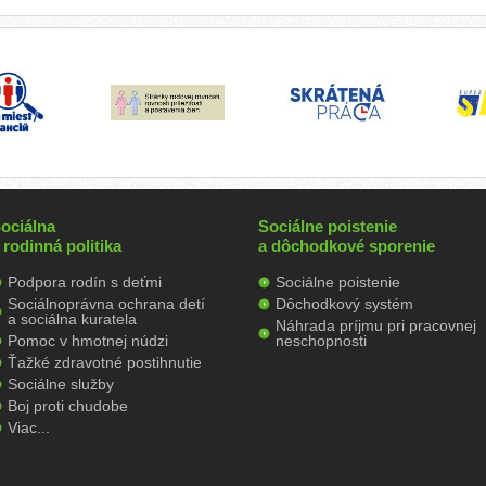
ociálna
Sociálne poistenie
 rodinná politika
a dôchodkové sporenie
Podpora rodín s deťmi
Sociálne poistenie
Sociálnoprávna ochrana detí
Dôchodkový systém
a sociálna kuratela
Náhrada príjmu pri pracovnej
Pomoc v hmotnej núdzi
neschopnosti
Ťažké zdravotné postihnutie
Sociálne služby
Boj proti chudobe
Viac...