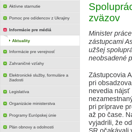
Spoluprác
Aktívne starnutie
zväzov
Pomoc pre odídencov z Ukrajiny
Informácie pre médiá
Minister práce
zástupcami As
Aktuality
užšej spoluprá
Informácie pre verejnosť
neobsadené p
Zahraničné vzťahy
Zástupcovia As
Elektronické služby, formuláre a
žiadosti
pri obsadzova
nevedia nájsť
Legislatíva
nezamestnanýc
Organizácie ministerstva
pri príprave p
až po čase. Na
Programy Európskej únie
vyjadrili, že 
Plán obnovy a odolnosti
SR očakávali 