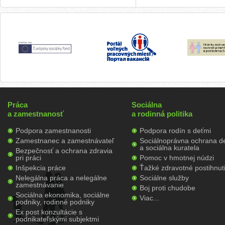
Práca
Sociálna
a zamestnanosť
a rodinná politika
Podpora zamestnanosti
Podpora rodín s deťmi
Zamestnanec a zamestnávateľ
Sociálnoprávna ochrana de
a sociálna kuratela
Bezpečnosť a ochrana zdravia
pri práci
Pomoc v hmotnej núdzi
Inšpekcia práce
Ťažké zdravotné postihnut
Nelegálna práca a nelegálne
Sociálne služby
zamestnávanie
Boj proti chudobe
Sociálna ekonomika, sociálne
Viac...
podniky, rodinné podniky
Ex post konzultácie s
podnikateľskými subjektmi