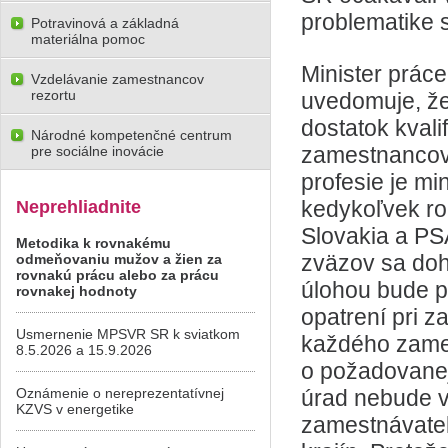
problematike s
Potravinová a základná
materiálna pomoc
Minister práce
Vzdelávanie zamestnancov
rezortu
uvedomuje, že
dostatok kval
Národné kompetenčné centrum
zamestnancov 
pre sociálne inovácie
profesie je mi
kedykoľvek ro
Neprehliadnite
Slovakia a PS
Metodika k rovnakému
zväzov sa doh
odmeňovaniu mužov a žien za
rovnakú prácu alebo za prácu
úlohou bude p
rovnakej hodnoty
opatrení pri 
Usmernenie MPSVR SR k sviatkom
každého zames
8.5.2026 a 15.9.2026
o požadovanej
Oznámenie o nereprezentatívnej
úrad nebude v
KZVS v energetike
zamestnávateľ