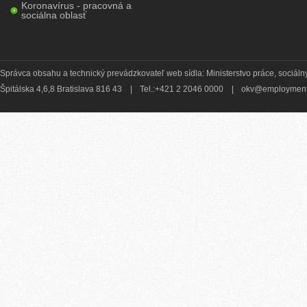
Koronavírus - pracovná a
sociálna oblasť
Správca obsahu a technický prevádzkovateľ web sídla: Ministerstvo práce, sociálny
Špitálska 4,6,8 Bratislava 816 43
|
Tel.:+421 2 2046 0000
|
okv@employment