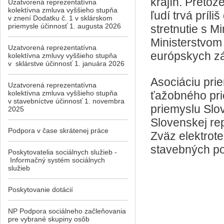
krajín. Pretož
Uzatvorená reprezentatívna
kolektívna zmluva vyššieho stupňa
ľudí trvá príl
v znení Dodatku č. 1 v sklárskom
priemysle účinnosť 1. augusta 2026
stretnutie s M
Ministerstvom
Uzatvorená reprezentatívna
európskych zá
kolektívna zmluvy vyššieho stupňa
v sklárstve účinnosť 1. januára 2026
Asociáciu pri
Uzatvorená reprezentatívna
kolektívna zmluva vyššieho stupňa
ťažobného pri
v stavebníctve účinnosť 1. novembra
priemyslu Slo
2025
Slovenskej re
Podpora v čase skrátenej práce
Zväz elektrot
stavebných po
Poskytovatelia sociálnych služieb -
Informačný systém sociálnych
služieb
Poskytovanie dotácií
NP Podpora sociálneho začleňovania
pre vybrané skupiny osôb