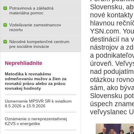
Slovensku, ab
Potravinová a základná
materiálna pomoc
nové kontakty
hlavnou reční
Vzdelávanie zamestnancov
rezortu
YSN.com. Your
destinácií na 
Národné kompetenčné centrum
nástrojov a z
pre sociálne inovácie
a podnikateľov
úroveň. Veľvy
Neprehliadnite
nad podujatím,
Metodika k rovnakému
otázkou rovnos
odmeňovaniu mužov a žien za
rovnakú prácu alebo za prácu
sám, ako býval
rovnakej hodnoty
Slovensku pot
Usmernenie MPSVR SR k sviatkom
úspech znamen
8.5.2026 a 15.9.2026
veľvyslanec 
Oznámenie o nereprezentatívnej
KZVS v energetike