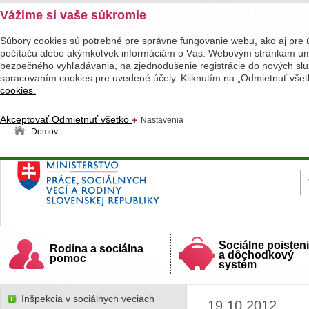
Vážime si vaše súkromie
Súbory cookies sú potrebné pre správne fungovanie webu, ako aj pre 
počítaču alebo akýmkoľvek informáciám o Vás. Webovým stránkam umož
bezpečného vyhľadávania, na zjednodušenie registrácie do nových služ
spracovaním cookies pre uvedené účely. Kliknutím na „Odmietnuť všet
cookies.
Akceptovať
Odmietnuť všetko
Nastavenia
Domov
Ministerstvo práce, sociálnych vecí a rodiny
Slovenskej republiky
Sociálne poisten
Rodina a sociálna
a dôchodkový
pomoc
systém
Inšpekcia v sociálnych veciach
19.10.2012