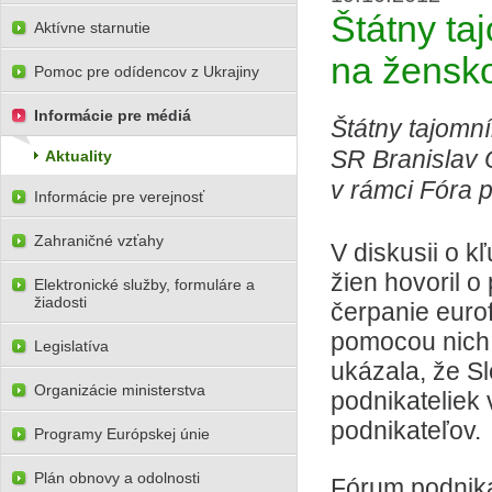
Štátny ta
Aktívne starnutie
na žensk
Pomoc pre odídencov z Ukrajiny
Informácie pre médiá
Štátny tajomní
SR Branislav O
Aktuality
v rámci Fóra p
Informácie pre verejnosť
Zahraničné vzťahy
V diskusii o 
žien hovoril 
Elektronické služby, formuláre a
žiadosti
čerpanie eurof
pomocou nich 
Legislatíva
ukázala, že S
Organizácie ministerstva
podnikateliek 
podnikateľov.
Programy Európskej únie
Plán obnovy a odolnosti
Fórum podnika