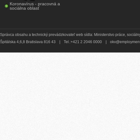
Koronavírus - pracovná a
sociálna oblasť
Správca obsahu a technický prevádzkovateľ web sídla: Ministerstvo práce, sociálny
Špitálska 4,6,8 Bratislava 816 43
|
Tel.:+421 2 2046 0000
|
okv@employment