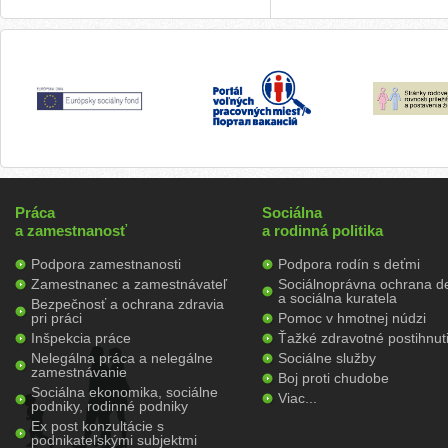
Práca
Sociálna
a zamestnanosť
a rodinná politika
Podpora zamestnanosti
Podpora rodín s deťmi
Zamestnanec a zamestnávateľ
Sociálnoprávna ochrana de
a sociálna kuratela
Bezpečnosť a ochrana zdravia
pri práci
Pomoc v hmotnej núdzi
Inšpekcia práce
Ťažké zdravotné postihnut
Nelegálna práca a nelegálne
Sociálne služby
zamestnávanie
Boj proti chudobe
Sociálna ekonomika, sociálne
Viac...
podniky, rodinné podniky
Ex post konzultácie s
podnikateľskými subjektmi