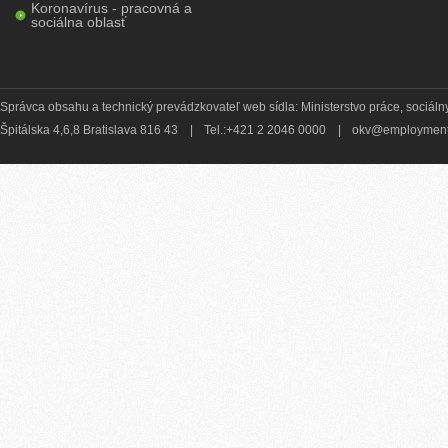
Koronavírus - pracovná a
sociálna oblasť
Správca obsahu a technický prevádzkovateľ web sídla: Ministerstvo práce, sociálny
Špitálska 4,6,8 Bratislava 816 43
|
Tel.:+421 2 2046 0000
|
okv@employment