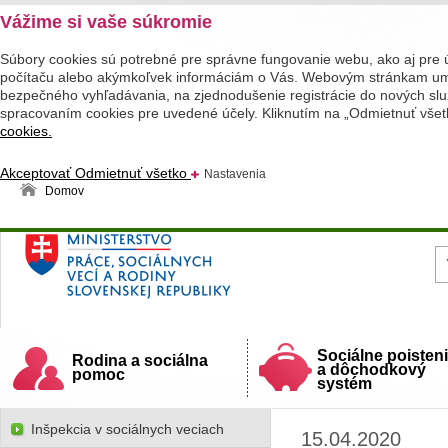
Vážime si vaše súkromie
Súbory cookies sú potrebné pre správne fungovanie webu, ako aj pre 
počítaču alebo akýmkoľvek informáciám o Vás. Webovým stránkam umož
bezpečného vyhľadávania, na zjednodušenie registrácie do nových služ
spracovaním cookies pre uvedené účely. Kliknutím na „Odmietnuť všet
cookies.
Akceptovať
Odmietnuť všetko
Nastavenia
Domov
Ministerstvo práce, sociálnych vecí a rodiny
Slovenskej republiky
Sociálne poisten
Rodina a sociálna
a dôchodkový
pomoc
systém
Inšpekcia v sociálnych veciach
15.04.2020