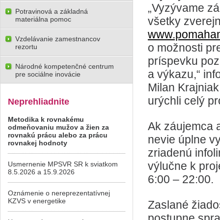
„Vyzývame záu
Potravinová a základná
všetky zverej
materiálna pomoc
www.pomaha
Vzdelávanie zamestnancov
o možnosti pr
rezortu
príspevku poz
Národné kompetenčné centrum
a výkazu,“ inf
pre sociálne inovácie
Milan Krajnia
urýchli celý p
Neprehliadnite
Metodika k rovnakému
Ak záujemca a
odmeňovaniu mužov a žien za
rovnakú prácu alebo za prácu
nevie úplne vy
rovnakej hodnoty
zriadenú info
výlučne k pro
Usmernenie MPSVR SR k sviatkom
8.5.2026 a 15.9.2026
6:00 – 22:00.
Oznámenie o nereprezentatívnej
KZVS v energetike
Zaslané žiados
postupne spra