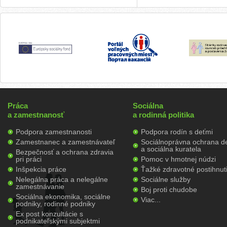
Práca
Sociálna
a zamestnanosť
a rodinná politika
Podpora zamestnanosti
Podpora rodín s deťmi
Zamestnanec a zamestnávateľ
Sociálnoprávna ochrana de
a sociálna kuratela
Bezpečnosť a ochrana zdravia
pri práci
Pomoc v hmotnej núdzi
Inšpekcia práce
Ťažké zdravotné postihnut
Nelegálna práca a nelegálne
Sociálne služby
zamestnávanie
Boj proti chudobe
Sociálna ekonomika, sociálne
Viac...
podniky, rodinné podniky
Ex post konzultácie s
podnikateľskými subjektmi