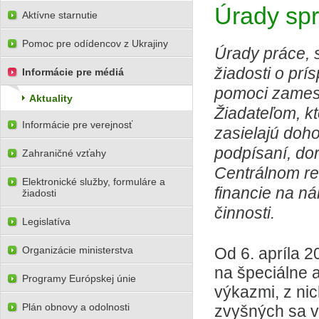
Úrady spr
Aktívne starnutie
Pomoc pre odídencov z Ukrajiny
Úrady práce, s
žiadosti o prí
Informácie pre médiá
pomoci zames
Aktuality
Žiadateľom, kt
Informácie pre verejnosť
zasielajú doho
podpísaní, do
Zahraničné vzťahy
Centrálnom re
Elektronické služby, formuláre a
financie na n
žiadosti
činnosti.
Legislatíva
Organizácie ministerstva
Od 6. apríla 2
na špeciálne 
Programy Európskej únie
výkazmi, z ni
Plán obnovy a odolnosti
zvyšných sa v