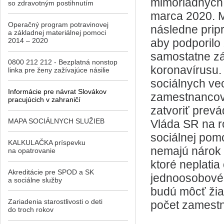
mimoriadnych o
so zdravotným postihnutím
marca 2020. Mi
Operačný program potravinovej
následne prip
a základnej materiálnej pomoci
2014 – 2020
aby podporilo
samostatne z
0800 212 212 - Bezplatná nonstop
koronavírusu. 
linka pre ženy zažívajúce násilie
sociálnych vec
Informácie pre návrat Slovákov
zamestnancov 
pracujúcich v zahraničí
zatvoriť prev
MAPA SOCIÁLNYCH SLUŽIEB
Vláda SR na ro
sociálnej pomo
KALKULAČKA príspevku
nemajú nárok 
na opatrovanie
ktoré neplati
Akreditácie pre SPOD a SK
jednoosobové 
a sociálne služby
budú môcť žiad
Zariadenia starostlivosti o deti
počet zamest
do troch rokov