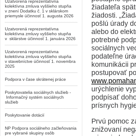
Uzatvorená reprezentatívna
žiadateľa spät
kolektívna zmluva vyššieho stupňa
v znení Dodatku č. 1 v sklárskom
žiadosti. „Žia
priemysle účinnosť 1. augusta 2026
pošlú úrady d
Uzatvorená reprezentatívna
alebo do elek
kolektívna zmluvy vyššieho stupňa
potrebné podp
v sklárstve účinnosť 1. januára 2026
sociálnych vec
Uzatvorená reprezentatívna
podateľne úrad
kolektívna zmluva vyššieho stupňa
v stavebníctve účinnosť 1. novembra
komunikácii pr
2025
postupovať po
Podpora v čase skrátenej práce
www.pomaha
urýchlenie vy
Poskytovatelia sociálnych služieb -
podpísať doho
Informačný systém sociálnych
služieb
prísnych hygi
Poskytovanie dotácií
Prvú pomoc za
znižovaní neg
NP Podpora sociálneho začleňovania
pre vybrané skupiny osôb