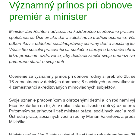
Významný prínos pri obnove r
premiér a minister
Minister Ján Richter nadviazal na každoročné oceňovanie praco
spoločnosťou Úsmev ako dar a založil novú tradíciu ocenenia. Vš
odborníkov z oddelení sociálnoprávnej ochrany detí a sociálnej kur
Všetci títo sociálni pracovníci sa spoločne starajú o bezpečie ohr
kríze procesom ozdravenia, aby dokázali zlepšiť svoju nepriaznivú 
primerane starať o svoje deti.
Ocenenie za významný prínos pri obnove rodiny si prebralo 25. s
16 zamestnancov detských domovov, 8 sociálnych pracovníkov úra
4 zamestnanci akreditovaných mimovládnych subjektov.
Svoje uznanie pracovníkom s ohrozenými deťmi a ich rodinami vyj
Fico. Vzhľadom na to, že v oblasti starostlivosti o deti výrazne p
Prítomným sa prihovorili tiež minister práce, sociálnych vecí a rodi
Ústredia práce, sociálnych vecí a rodiny Marián Valentovič a pre
Mikloško.
Minister práce Ján Richter uviedol, že si tento rok pripomíname 2