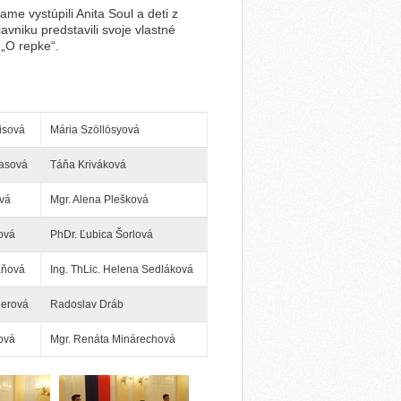
e vystúpili Anita Soul a deti z
vniku predstavili svoje vlastné
 „O repke“.
isová
Mária Szöllösyová
kasová
Táňa Kriváková
vá
Mgr. Alena Plešková
ová
PhDr. Ľubica Šorlová
áňová
Ing. ThLic. Helena Sedláková
nerová
Radoslav Dráb
ková
Mgr. Renáta Minárechová