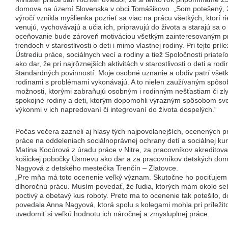
domova na území Slovenska v obci Tomášikovo. „Som potešený, 
výročí vznikla myšlienka pozrieť sa viac na prácu všetkých, ktorí r
venujú, vychovávajú a učia ich, pripravujú do života a starajú sa 
oceňovanie bude zároveň motiváciou všetkým zainteresovaným pri
trendoch v starostlivosti o deti i mimo vlastnej rodiny. Pri tejto pr
Ústrediu práce, sociálnych vecí a rodiny a tiež Spoločnosti priat
ako dar, že pri najrôznejších aktivitách v starostlivosti o deti a r
štandardných povinností. Moje osobné uznanie a obdiv patrí všetk
rodinami s problémami vykonávajú. A to nielen zaužívaným spôso
možnosti, ktorými zabraňujú osobným i rodinným nešťastiam či z
spokojné rodiny a deti, ktorým dopomohli výrazným spôsobom svoj
výkonmi v ich napredovaní či integrovaní do života dospelých.“
Počas večera zazneli aj hlasy tých najpovolanejších, ocenených
práce na oddeleniach sociálnoprávnej ochrany detí a sociálnej kur
Matina Kocúrová z úradu práce v Nitre, za pracovníkov akreditov
košickej pobočky Úsmevu ako dar a za pracovníkov detských do
Nagyová z detského mestečka Trenčín – Zlatovce.
„Pre mňa má toto ocenenie veľký význam. Skutočne ho pociťujem
dlhoročnú prácu. Musím povedať, že ľudia, ktorých mám okolo se
poctivý a obetavý kus roboty. Preto ma to ocenenie tak potešilo, 
povedala Anna Nagyová, ktorá spolu s kolegami mohla pri príležito
uvedomiť si veľkú hodnotu ich náročnej a zmysluplnej práce.