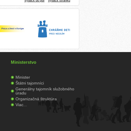
Vytlačiť do pdf
Vytlačiť stránku
Ministerstvo
Minister
Štátni tajomníci
Generálny tajomník služobného
úradu
Organizačná štruktúra
Viac...