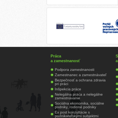
Práca
S
a zamestnanosť
a
Podpora zamestnanosti
Zamestnanec a zamestnávateľ
Bezpečnosť a ochrana zdravia
pri práci
Inšpekcia práce
Nelegálna práca a nelegálne
zamestnávanie
Sociálna ekonomika, sociálne
podniky, rodinné podniky
Ex post konzultácie s
podnikateľskými subjektmi