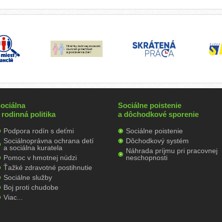
ociálna
Sociálne poistenie
 rodinná politika
a dôchodkové sporenie
Podpora rodín s deťmi
Sociálne poistenie
Sociálnoprávna ochrana detí
Dôchodkový systém
a sociálna kuratela
Náhrada príjmu pri pracovnej
Pomoc v hmotnej núdzi
neschopnosti
Ťažké zdravotné postihnutie
Sociálne služby
Boj proti chudobe
Viac...