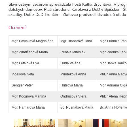
Slávnostným večerom sprevádzala hostí Katka Brychtová. V program
detských domovov. Piati súrodenci Karolovci z DeD v Spišskom Štia
skladby. Deti z DeD Trenčín – Zlatovce predviedli divadelnú etudu
Ocenení:
Mgr. Pavláková Magdaléna
Mgr. Blanárová Jana
Mgr. Ľudmila Pán
Mgr. Zubričanová Marta
Rentka Miroslav
Mgr. Zdenka Far
Mgr. Létaiová Eva
Hudá Valéria
Mgr. Janka Jančo
Ingeliová Iveta
Mindeková Anna
PhDr. Anna Nagy
Sengler Peter
Hritzová Mária
Mgr. Adriana Cig
Mgr. Kocúrová Martina
Ondrušová Viera
PhDr. Alena Hep
Mgr. Hamarová Mária
Bc. Rusnáková Mária
Bc. Anna Hofferi