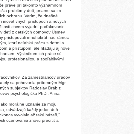
že práve pri takomto významnom
iešia problémy detí, priamo sa im
o ich ochranu. Verím, že dnešné
 inovatívnych prístupoch a nových
íležitosti chcem vyjadriť poďakovanie
eľov detí z detských domovov Úsmev
odiny pristupovali mnohokrát nad rámec
ým, ktorí neľahkú prácu s deťmi a
bom a prístupom, ale hľadajú aj nové
lyhaniam. Výsledkom ich práce sú
ou profesionalitou a spoľahlivými
 pracovníkov. Za zamestnancov úradov
ately sa prihovorila prítomným Mgr.
aných subjektov Radoslav Dráb z
movov psychologička PhDr. Anna
 ako morálne uznanie za moju
ba, odvádzajú každý jeden deň
dokonca vyvolalo až takú bázeň,“
sti oceňovania znovu precítiť a