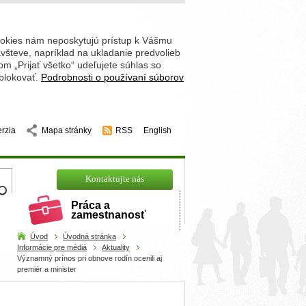
ookies nám neposkytujú prístup k Vášmu
števe, napríklad na ukladanie predvolieb
 „Prijať všetko“ udeľujete súhlas so
 blokovať.
Podrobnosti o používaní súborov
erzia
Mapa stránky
RSS
English
hľadajte
Kontaktujte nás
Práca a
zamestnanosť
Úvod
Úvodná stránka
Informácie pre médiá
Aktuality
Významný prínos pri obnove rodín ocenili aj
premiér a minister