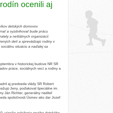
odín ocenili aj
vníkov detských domovov
ímať a vyzdvihovať bude prácu
ately a neštátnych organizácií.
ozených detí a sprevádzajú rodiny v
sociálnu situáciu a naďalej sa
eptembra v historickej budove NR SR
dov práce, sociálnych vecí a rodiny a
adril aj predseda vlády SR Robert
revažujú ženy, poďakoval špeciálne im.
ny Ján Richter, generálny riaditeľ
dseda spoločnosti Úsmev ako dar Jozef
50. výročie založenia prvého detského