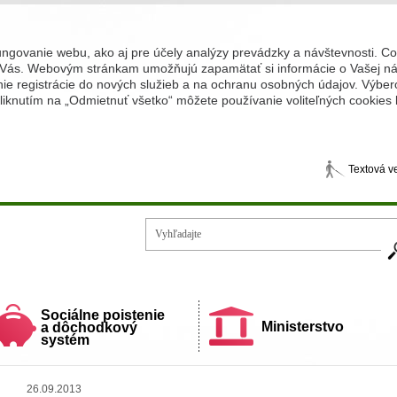
ungovanie webu, ako aj pre účely analýzy prevádzky a návštevnosti. C
Vás. Webovým stránkam umožňujú zapamätať si informácie o Vašej náv
 registrácie do nových služieb a na ochranu osobných údajov. Výberom
iknutím na „Odmietnuť všetko“ môžete používanie voliteľných cookies
Textová v
Vy
ecí a rodiny
Sociálne poistenie
Ministerstvo
a dôchodkový
systém
26.09.2013