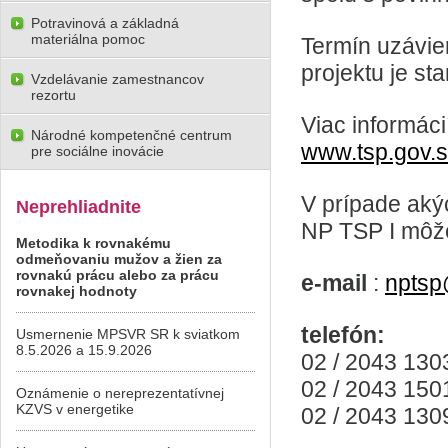
Potravinová a základná
materiálna pomoc
Termín uzávier
projektu je s
Vzdelávanie zamestnancov
rezortu
Viac informác
Národné kompetenčné centrum
www.tsp.gov.
pre sociálne inovácie
V prípade aký
Neprehliadnite
NP TSP I môže
Metodika k rovnakému
odmeňovaniu mužov a žien za
rovnakú prácu alebo za prácu
e-mail
:
nptsp
rovnakej hodnoty
telefón:
Usmernenie MPSVR SR k sviatkom
8.5.2026 a 15.9.2026
02 / 2043 130
02 / 2043 150
Oznámenie o nereprezentatívnej
KZVS v energetike
02 / 2043 130