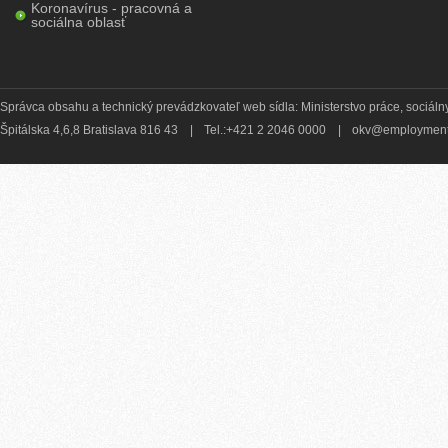
Koronavírus - pracovná a
sociálna oblasť
Správca obsahu a technický prevádzkovateľ web sídla: Ministerstvo práce, sociálny
Špitálska 4,6,8 Bratislava 816 43
|
Tel.:+421 2 2046 0000
|
okv@employment