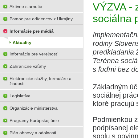
VÝZVA - z
Aktívne starnutie
sociálna 
Pomoc pre odídencov z Ukrajiny
Informácie pre médiá
Implementačná
rodiny Sloven
Aktuality
predkladania 
Informácie pre verejnosť
Terénna sociá
Zahraničné vzťahy
s ľuďmi bez d
Elektronické služby, formuláre a
žiadosti
Základným úče
sociálnej prá
Legislatíva
ktoré pracujú
Organizácie ministerstva
Podmienkou za
Programy Európskej únie
podpísanej ele
Plán obnovy a odolnosti
spolu s povin