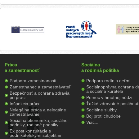
Práca
Sociálna
a zamestnanosť
a rodinná politika
Podpora zamestnanosti
Podpora rodín s deťmi
Zamestnanec a zamestnávateľ
Sociálnoprávna ochrana de
a sociálna kuratela
Bezpečnosť a ochrana zdravia
pri práci
Pomoc v hmotnej núdzi
Inšpekcia práce
Ťažké zdravotné postihnut
Nelegálna práca a nelegálne
Sociálne služby
zamestnávanie
Boj proti chudobe
Sociálna ekonomika, sociálne
Viac...
podniky, rodinné podniky
Ex post konzultácie s
podnikateľskými subjektmi